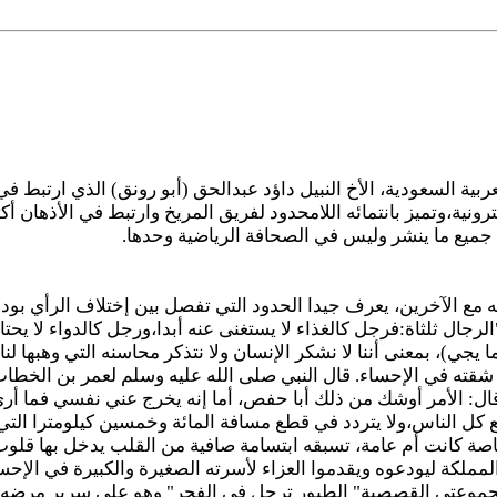
ية السعودية، الأخ النبيل داؤد عبدالحق (أبو رونق) الذي ارتبط في
ية،وتميز بانتمائه اللامحدود لفريق المريخ وارتبط في الأذهان أكثر
 جميع ما ينشر وليس في الصحافة الرياضية وحدها.
ه مع الآخرين، يعرف جيدا الحدود التي تفصل بين إختلاف الرأي 
رجال ثلثاة:فرجل كالغذاء لا يستغنى عنه أبدا،ورجل كالدواء لا يحتاج إ
ي)، بمعنى أننا لا نشكر الإنسان ولا نتذكر محاسنه التي وهبها لنا 
ل شقته في الإحساء. قال النبي صلى الله عليه وسلم لعمر بن الخط
: الأمر أوشك من ذلك أبا حفص، أما إنه يخرج عني نفسي فما أرى أ
ع كل الناس،ولا يتردد في قطع مسافة المائة وخمسين كيلومترا التي
خاصة كانت أم عامة، تسبقه ابتسامة صافية من القلب يدخل بها قلوب
لمملكة ليودعوه ويقدموا العزاء لأسرته الصغيرة والكبيرة في ال
موعتي القصصية" الطيور ترحل في الفجر" وهو على سرير مرضه ع