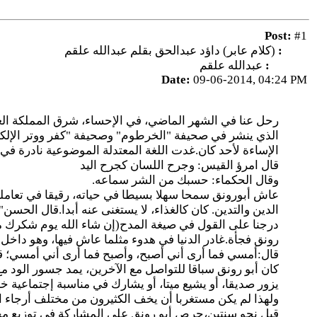
Post:
#1
Title:
(كلام عابر) داؤد عبدالحق بقلم عبدالله علقم
Author:
عبدالله علقم
Date:
09-06-2014, 04:24 PM
رحل عنا في الشهر الماضي، في الإحساء، شرق المملكة العرب
الذي ينشر في صحيفة "الخرطوم" وصحيفة "كفر ووتر الإلكترون
الإساءة لأحد كان.غدت اللغة المعتدلة الموضوعية نادرة في
قال امرؤ القيس: وجرح اللسان كجرح اليد
وقال الحكماء: حسبك من الشر سماعه.
عاش أبورونق سمحا سهلا بسيطا في حياته، رقيقا في تعامل
الدين والتدين. كان كالغذاء، لا يستغنى عنه أبدا.قال الحسن"ال
درجنا على القول في صيغة المدح(إن شاء الله يوم شكرك ما يج
رونق فجأة.غادر الدنيا في هدوء مثلما عاش فيها، وهو داخ
قال:أمسي فما أرى أني أصبح، وأصبح فما أرى أني أمسي؛ قال
كان أبو رونق سباقا للتواصل مع الآخرين، يمد جسور الود م
يزور صديقا، أو يشيع ميتا، أو يشارك في مناسبة إجتماعية 
ولهذا لم يكن مستغربا أن يخف الكثيرون من مختلف أرجاء ا
قبل نحو سنتين،حرص أبو رونق على المشاركة في توزيع مج