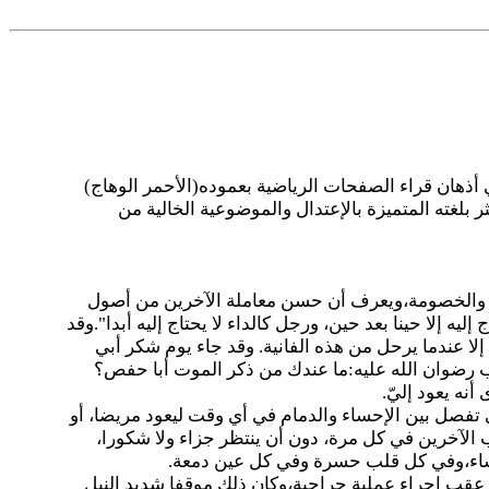
 أذهان قراء الصفحات الرياضية بعموده(الأحمر الوهاج)
 بلغته المتميزة بالإعتدال والموضوعية الخالية من
بود والخصومة،ويعرف أن حسن معاملة الآخرين من أصول
ليه إلا حينا بعد حين، ورجل كالداء لا يحتاج إليه أبدا".وقد
إلا عندما يرحل من هذه الفانية. وقد جاء يوم شكر أبي
اب رضوان الله عليه:ما عندك من ذكر الموت أبا حفص؟
نه يعود إليّ.
 تفصل بين الإحساء والدمام في أي وقت ليعود مريضا، أو
 الآخرين في كل مرة، دون أن ينتظر جزاء ولا شكورا،
إحساء،وفي كل قلب حسرة وفي كل عين دمعة.
قب إجراء عملية جراحية،وكان ذلك موقفا شديد النبل