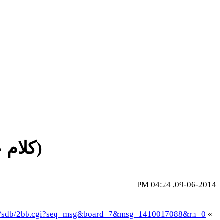
(كلام 
09-06-2014, 04:24 PM
-bin/sdb/2bb.cgi?seq=msg&board=7&msg=1410017088&rn=0
»