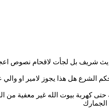
حديث شريف بل لجأت لاقحام نصوص اعجم
 حكم الشرع هل هذا يجوز لامير او والي 
حتى كهربة بيوت الله غير معفية من ا
الجمارك