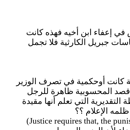
 في إعفاء ابن أخيه فهذه كانت
سات جبريل الكارثية فلا تجمل
ة كانت أوحكمية في تصرف الوزير
 أقصد المحسوبية ظاهرة للرجل
لتقديرية التي تعلم أنها مقيدة
ظلمه الإعلام ؟؟
هل حشرتَ هذه القاعدة (؟؟!Justice requires that, the punishment should always be equal to the crime)