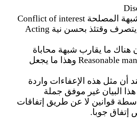
خطأ الوزير هو أنه أغفل الإمتثال والتقيد ببعض الضوابط خاصة المتعلقة بشبهة المصلحة Conflict of interest
وهذه الشبهة دائما ما تقود المحاكم للتساؤل عما إذا كان الشخص المعني يتصرف وقتئذ بحسن نية Acting
هناك ما يقارب شبهة محاباة
حقيقية كانت أوحكمية كان من المفترض أن يعلمها الوزير طبقاً لمعيار ال Reasonable man وهذا ما يجعل
ند أن مثل هذه الإعفاءات واردة
هذا البيان غير موفق جملة
واسطة قوانين لا عن طريق إتفاقات
إتفاق جوبا.