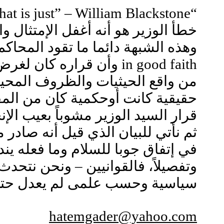
“Discretion is to discern through the law what is just” – William Blackstone
in good faith وأن قراره كان لغرض مشروع For proper purpose.
من واقع الحيثيات والظروف المحي
قرار السيد الوزير مشوباً بعيب الإ
ثم نأتي للبيان الذي قيل أنه صادر 
في إتفاق جوبا للسلام وما فعله يند
وتفصيلاً، فالقوانيين – ونحن نتحد
سياسية وحسب علمى لم يعدل حتى 
hatemgader@yahoo.com