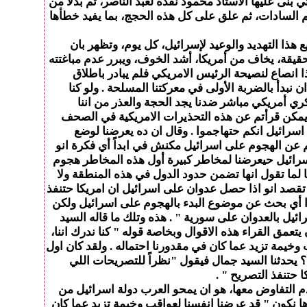
نى عليها الاستاذ محمود نقده لعبد الناصر، ثم بدلاً من
 السادات، ثم علق على كل هذه الحجج، بما يفيد خطأها
هذا التهديد والوعيد لإسرائيل، كل يوم، وتظهر بان
لحقيقة، يخاف من أمريكا، أشد الخوف، ويبرر عدم مباغتته
انصاع لنصيحة الرئيس الامريكي فلم يبادر باطلاق
ان نبدأ بالضربة الأولى في معركتنا المسلحة . ولو كنا
ري أمريكي مباشر ضدنا يجد الحجة والعذر من اننا
 ويمكن قرأتم عن هذه التحذيرات الامريكية في الصحف
رائيل انكم حتهاجموا . وقال ان ده يعرضنا لوضع
عن الهجوم على اسرائيل مكنش في ابداً أي فكرة انو
سرائيل حيعرضنا لمخاطر كبيرة أول هذه المخاطر هجوم
كا لما تقول انها تضمن حدود الدول في هذه المنطقة ولا
 تقصد انو اذا حصل عدوان على اسرائيل ان امريكا حتنفذ
ا أي بحث عن موضوع البدء بالهجوم على اسرائيل ولكن
ئيل بالعدوان على سورية " . هذه وتلك ما قاله السيد
مق القراء هذه الاقوال وبخاصة قوله " كنا ندرك اننا،
ب وخيمة تزيد عما كان في مقدورنا احتماله . ولقد كان اول
 يحدثنا السيد جمال فيقول "نظراً للتصريحات اللي
 حتنفذ التصريح " .
م التفاوض معها، هو ان يمحو العرب دولة اسرائيل من
ها نكون " قد عرضنا انفسنا لعواقب وخيمة تزيد عما كان