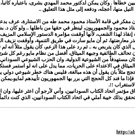
بين خطأها . وكان يمكن لدكتور محمد المهدي بشرى، باعتباره كاتبا
نيل منها، أعجله، ودفعه إلى مثل هذا التعليق ..
 مفكر في قامة الأستاذ محمود محمد طه من الاستنارة، عرف بدعوته ل
ستاذ محمود والجمهوريون، لينظر في حقها من باطلها .. ولو كان د. ب
بة إنقاذ لهذا الشعب، لأنها أوقفت مؤامرة الدستور الإسلامي المزي
تتعذر معارضتها، ثم أن مايو سارت في طريق التنمية، وأوقفت نزيف
 الذي كان يتربص به .. ثم رد على هذا الزعم، كأن يقول مثلاً انه ل
و أن تحالف الطائفية وجبهة الميثاق، أفضل من نظام مايو رغم كل شئ 
ن مستهدفاً من الشيوعية الدولية، وان الحزب الشيوعي السوداني 
لميثاق في الاعتداء على الحريات، مما يدل على انه لو استمر فستكو
لحجج مثلاً بان يقول أن هذه مبالغة، فليس هناك خطر شيوعي دولي ي
فإذا ما فند كل الحجج التي برر بها الجمهوريون تأييدهم لمايو،يمكن 
لاستغراب !!.
مؤتمر اتحاد الكتاب السودانيين، وأني لأرجو أن اعثر عليها، وان اقر
قق بذلك خيبة أملي في اتحاد الكتاب السودانيين، الذي كنت دائماً أ
http://