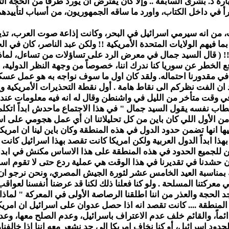
د. بشرى السابقة .. وإلا كان يفترض ان يورد طرفاً من الحجة التي ب
 في داخل الكتاب، واورد ما ساقه الجمهوريون، من أسباب لتأييدهم
، من انه سيرمي اسرائيل في البحر، وكانت إذاعة صوت العرب، تذيع 
ا فيهم الولايات المتحدة الأمريكية !! ولكن عبد الناصر، كان في ا
!!
( قال السيد جمال في معرض الرد على تساؤلات من تساءل، لماذا 
 لدفع الخطر عن سوريا كنا ندرك اننا، خصوصاً من وجهة النظر الدولية، 
ن في مقدورنا احتماله. ولقد كان اول ما سوف نواجه به هو عمل عسك
د ان الفت نظركم الى نقاط هامة . أول نقطة التحذيرات الأمريكية
قت متأخر من الليل في واشنطن وقال له انه فيه معلومات عند اس
ب نفسه يقول السيد جمال " في هذا الاجتماع ماحدش ابداً اتكلم 
 الأول اللي كان باين من كل تحليلاتنا ان أي عمل هجومي على ا
فيها انها تضمن حدود الدول في هذه المنطقة وكان باين لينا ان امري
ا ابداً الدول العربية ولكن امريكا كانت تقصد بهذا اسرائيل كانت
ضمن للجميع الحدود في هذه المنطقة على هذا الاساس مكنش في ابد
ان حشدنا في تقديرنا في هذا الوقت هي عملية ردع حتى لا تقوم اسرا
بمناسبة العيد الخامس عشر لثورة الجيش المصري، ونحن نرجو ان يتع
 معركتنا المسلحة . ولو كنا فعلنا ذلك لكنا قد عرضنا أنفسنا لعواق
حجة والعذر من اننا اطلقنا الرصاصة الأولى في المعركة " لماذا؟
المنطقة .... كانت تقصد انه اذا حصل عدوان على اسرائيل ان امريكا
ماً، والقائم خلف عدم الاعتراف باسرائيل، وعدم الصلح معها، وعد
ود إسرائيل، أو كنا نخاف امريكا الى حد نشعر معه اننا اذا خالفنا