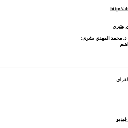
http://
دي بشرى
 د. محمد المهدي بشرى:
هيم
فيديو