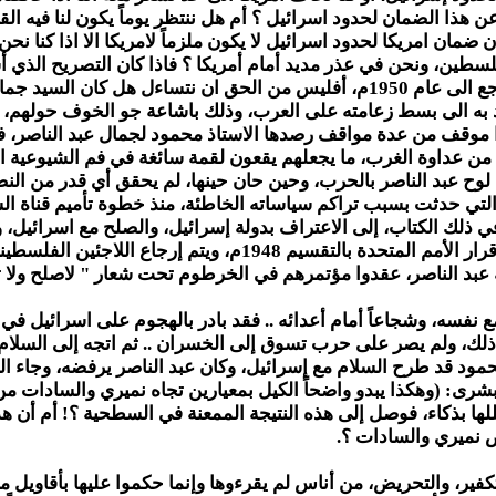
عن هذا الضمان لحدود اسرائيل ؟ أم هل ننتظر يوماً يكون لنا فيه ال
ان امريكا لحدود اسرائيل لا يكون ملزماً لامريكا الا اذا كنا نحن ا
طين، ونحن في عذر مديد أمام أمريكا ؟ فاذا كان التصريح الذي أشا
كل هذه الخشية، لم يكن جديداً من جانب امريكا، وانما يرجع الى عام 1950م، أفليس من
د به الى بسط زعامته على العرب، وذلك باشاعة جو الخوف حولهم، 
موقف من عدة مواقف رصدها الاستاذ محمود لجمال عبد الناصر، ف
من عداوة الغرب، ما يجعلهم يقعون لقمة سائغة في فم الشيوعية ال
وح عبد الناصر بالحرب، وحين حان حينها، لم يحقق أي قدر من النصر
تي حدثت بسبب تراكم سياساته الخاطئة، منذ خطوة تأميم قناة ال
ي ذلك الكتاب، إلى الاعتراف بدولة إسرائيل، والصلح مع اسرائيل، 
اسرائيل من الاراضي المحتلة، وتقام دولة فلسطين وفق قرار الأمم 
ة عبد الناصر، عقدوا مؤتمرهم في الخرطوم تحت شعار " لاصلح ولا ت
 ذلك، ولم يصر على حرب تسوق إلى الخسران .. ثم اتجه إلى السلام،
محمود قد طرح السلام مع إسرائيل، وكان عبد الناصر يرفضه، وجاء ال
 بشرى:
(وهكذا يبدو واضحاً الكيل بمعيارين تجاه نميري والسادات م
حللها بذكاء، فوصل إلى هذه النتيجة الممعنة في السطحية ؟! أم أن ه
 نميري والسادات ؟.
كفير، والتحريض، من أناس لم يقرءوها وإنما حكموا عليها بأقاويل م