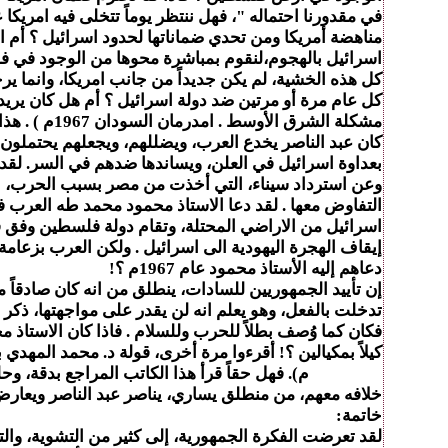
في مقدورنا احتماله "، فهل ننتظر يوماً تتخلى فيه امريكا 
مناهضة أمريكا ومن تحدي ضماناتها لحدود اسرائيل ؟ أم ان ضم
اسرائيل بالهجوم،لنقوم بمباشرة محوها من الوجود في فلس
كل عام مرة أو مرتين ضد دولة اسرائيل ؟ أم هل كان يري
مشكلة الشرق الأوسط . امدرمان السودان 1967م ) .
هذا 
كان عبد الناصر يخدع العرب، ويضللهم، ويجعلهم يحتملون 
بعداوة اسرائيل في العلن، ويساندها ضدهم في السر. لقد ل
وعن استرداد سيناء، التي أخذت من مصر بسبب الحرب، ال
التفاوض معها . لقد دعا الاستاذ محمود محمد طه العرب ف
إيقاف الهجرة اليهودية الى اسرائيل . ولكن العرب بزعام
دعاهم إليه الأستاذ محمود عام 1967م ؟!
تدخلت بالفعل، وهو يعلم انه لن يقدر على مواجهتها، ذكر
فكان كما وُصف بطلاً للحرب وللسلام . فاذا كان الاستاذ 
كيلاً بمكيالين ؟! أقرءوا مرة أخرى، قولة د. محمد المهدي
11/1/2008م)
. فهل حقاً قرأ هذا الكاتب المراجع بدقة، و
خلافه معهم، من منطلق يساري، يناصر عبد الناصر ويعارض
خاتمة:
لقد تعرضت الفكرة الجمهورية، إلى كثير من التشوية، والت