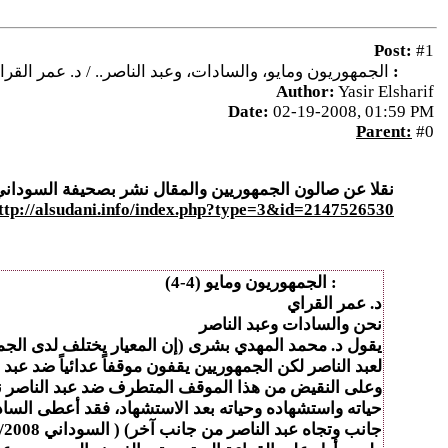
Post:
#1
Title:
الجمهوريون ومايو، والسادات، وعبد الناصر.. / د. عمر القرا
Author:
Yasir Elsharif
Date:
02-19-2008, 01:59 PM
Parent:
#0
نقلا عن صالون الجمهوريين والمقال نشر بصحيفة السوداني اليوم الثلاثاء 
ttp://alsudani.info/index.php?type=3&id=2147526530
Quote:
الجمهوريون ومايو (4-4)
د. عمر القراي
نحن والسادات وعبد الناصر
يقول د. محمد المهدي بشرى
(إن المعيار يختلف لدى ال
لعبد الناصر لكن الجمهوريين يقفون موقفاً عدائياً ضد عب
وعلى النقيض من هذا الموقف المتطرف ضد عبد الناصر نجد
حياته واستشهاده وحياته بعد الاستشهاد، فقد أعطى الساد
جانب وتجاه عبد الناصر من جانب آخر) ( السوداني 11/1/2008م).