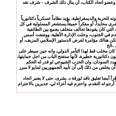
ً، وعضو اتحاد الكتاب، أن ينال ذلك الشرف – شرف نقد
لحرية والديمقراطية، يؤيد نظاماً عسكرياً دكتاتورياً
شرى محايداً، أو مفكراً عميقاً،يستشعر المسئولية في كل
ف، التي كان يقودها تحالف متخلف يجمع بين الطائفية
 الدم في الجنوب، وحلت الإدارة الأهلية، ووضعت أسس
م تكن هنالك مؤامرة لفرض الدستور الإسلامي المزيف، أو
..الخ
كان مخلب قط لهذا التآمر الدولي، وانه حين سيطر على
ن دكتاتورية خطيرة، لأنها ستفتح الباب من اجل حمايتها،
هدد السودان، وان الحزب الشيوعي لو قدر له الحكم
أن يخلص من ذلك إلى أن تأييد الجمهوريين لمايو لا مبرر
أ أيضا تعليق ناقد لورقة د. بشرى، حتى لا يعتبر اتحاد
رجو له التقدم، واحترم فيه أعزاء لي، جديرين بالاحترام