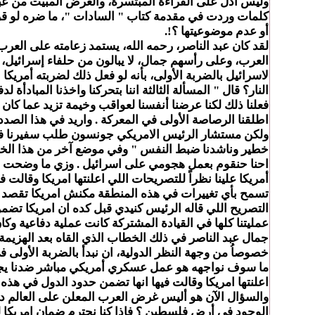
وليس أدل على القراءة المبتسرة، والغرض المبيت من عبارة 
كلمات وردت في مقدمة كتاب " السادات "، ما ضره لو قرأ
أو عدم موضوعيتها ؟!.
لقد كان عبد الناصر، رحمه الله، يستمد زعامته على العرب
العرب، وعلى رأسهم جمال، لا يبالون من حلفاء إسرائيل، بم
لاسرائيل بالضربة الأولى، بأنه لو فعل ذلك لضربته أمريكا 
النار؟ قال " المسألة الثالثة اننا بتحركنا واخذنا المبادأة
فعلنا ذلك لكنا عرضنا أنفسنا لعواقب وخيمة تزيد عما كا
اطلقنا الرصاصة الأولى في المعركة . واريد في هذا الصد
ولكن مستشار الرئيس الامريكي جونسون طلب سفيرنا في و
خطير وناشدنا ضبط النفس " وفي موضع آخر من هذا الخطا
احنا حنقوم بعمل هجومي على اسرائيل . وزي ما وضحت من
أمريكا علينا نظراً للتصريحات اللي اعلنتها امريكا وقالت 
تسمح بأي تغييرات في هذه المنطقة مكنش امريكا تقصد بهذ
التصريح اللي قاله الرئيس كنيدي قبل كده ان امريكا ت
عمليتنا كلها في القيادة المشتركة كانت عملية دفاعية وك
جمال عبد الناصر في ذلك الخطاب الذي القاه بعد الهزيمة 
خصوصاُ من وجهة النظر الدولية، ان نبدأ بالضربة الأولى في
ما سوف نواجهه هو عمل عسكري أمريكي مباشر ضدنا يجد ال
اعلنتها امريكا وقالت فيها انها تضمن حدود الدول في هذه 
والسؤال الآن هو أليس غرض العرب المعلن على العالم دائ
الوجود في أرض فلسطين ؟ فاذا كنا نحترم ضمان امريكا لحد