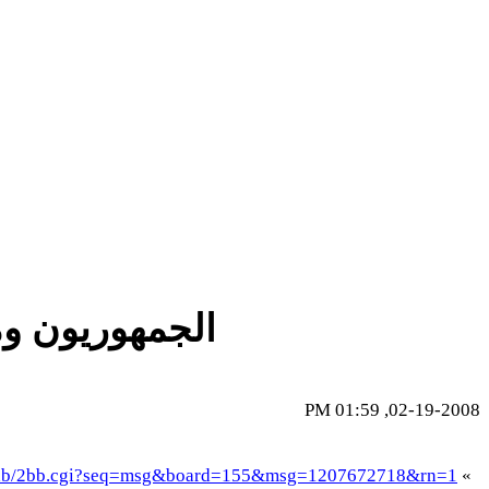
الجمهوريون وما
02-19-2008, 01:59 PM
n/sdb/2bb.cgi?seq=msg&board=155&msg=1207672718&rn=1
»