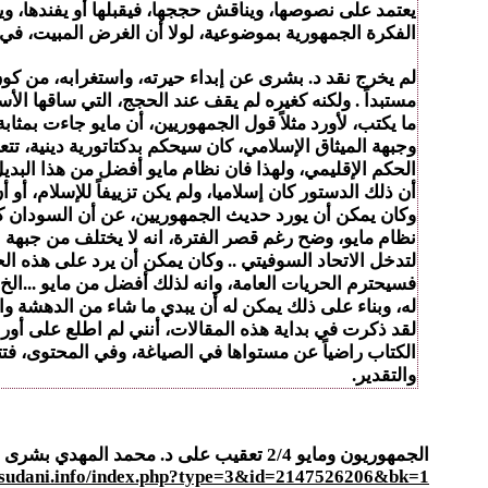
يعتمد على نصوصها، ويناقش حججها، فيقبلها أو يفندها، وي
الفكرة الجمهورية بموضوعية، لولا أن الغرض المبيت، في ال
لم يخرج نقد د. بشرى عن إبداء حيرته، واستغرابه، من كون
مستبداً . ولكنه كغيره لم يقف عند الحجج، التي ساقها الأ
ما يكتب، لأورد مثلاً قول الجمهوريين، أن مايو جاءت بمثا
وجبهة الميثاق الإسلامي، كان سيحكم بدكتاتورية دينية، 
الحكم الإقليمي، ولهذا فان نظام مايو أفضل من هذا البديل
أن ذلك الدستور كان إسلاميا، ولم يكن تزييفاً للإسلام، أ
وكان يمكن أن يورد حديث الجمهوريين، عن أن السودان كا
نظام مايو، وضح رغم قصر الفترة، انه لا يختلف من جبهة ا
لتدخل الاتحاد السوفيتي .. وكان يمكن أن يرد على هذه ا
فسيحترم الحريات العامة، وانه لذلك أفضل من مايو ...الخ 
له، وبناء على ذلك يمكن له أن يبدي ما شاء من الدهشة وا
لقد ذكرت في بداية هذه المقالات، أنني لم اطلع على أوراق 
الكتاب راضياً عن مستواها في الصياغة، وفي المحتوى، فتتح
والتقدير.
الجمهوريون ومايو 2/4 تعقيب على د. محمد المهدي بشرى
alsudani.info/index.php?type=3&id=2147526206&bk=1