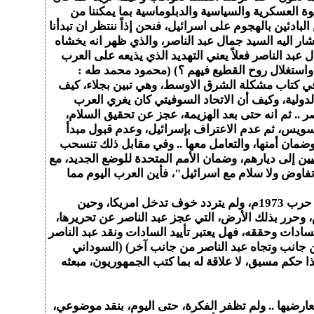
قوة العسكرية والسياسية والدبلوماسية بما يمكننا من
لبادئين بالهجوم على اسرائيل، فنحن إذاً ننتظر ان تبدأنا
ر اليه السيد جمال عبد الناصر، والذي ظهر انه يخشاه
 الحق ان نتساءل هل كان السيد جمال عبد الناصر فعلاً يعني التهديد الذي يذيعه على العرب
واستغلال روح القطيع فيهم ؟) (محمود محمد طه :
ي كتاب مشكلة الشرق الاوسط، وهي تبين بجلاء، كيف
دولية، وكيف أن الاتحاد السوفيتي كان يغري العرب
 .. ثم انه حتى بعد الهزيمة، عجز عن تحقيق السلام،
سويس، ثم عدم الاعتراف بإسرائيل، وعدم قبول مبدأ
وضمان أمنها، والتعامل معها .. وفي مقابل ذلك تنسحب
المتحدة بالتقسيم 1948م، ويتم إرجاع اللاجئين الفلسطينيين إلى ديارهم، وضمان الأمم المتحدة للوضع الجديد، مع
فاوض ولا سلام مع اسرائيل"، فأين العرب اليوم مما
إن تأييد الجمهوريين للسادات، ينطلق من انه كان صادقاً مع نفسه، وشجاعاً أمام أعدائه .. فقد بادر بالهجوم على اسرائيل في حرب 1973م، ولم يتردد خوف تدخل امريكا، وحين
 وحرر بذلك الأرض، التي عجز عبد الناصر عن تحريرها،
سادات وحققه، فهل يعتبر تأييد السادات ونقد عبد الناصر
ن جانب وتجاه عبد الناصر من جانب آخر) (السوداني
ذا حكم مسبق، لا علاقة له بما كتب الجمهوريون، مبعثه
عارضيها .. ولم تظفر الفكرة، حتى اليوم، بنقد موضوعي،