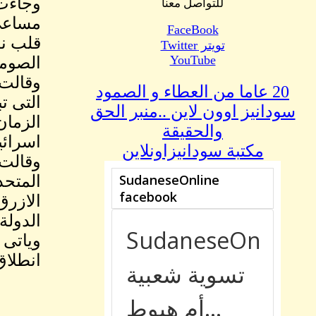
للتواصل معنا
مساعى 
FaceBook
قلب نظ
تويتر Twitter
YouTube
الصوما
وقالت 
20 عاما من العطاء و الصمود
التى ت
سودانيز اوون لاين ..منبر الحق
الزمان
والحقيقة
اسرائي
مكتبة سودانيزاونلاين
وقالت 
المتحد
الازرق
الدولة
انطلاق