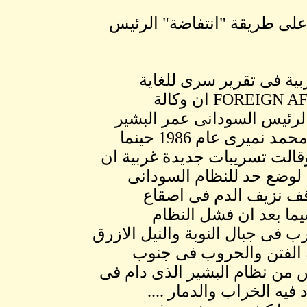
على طريقة "انتفاضة" الرئيس
ية فى تقرير سرى للغاية
مسرب الى اجهزة المعارضة الامريكية ومجلة FOREIGN AFFAIRS ان وكالة
الرئيس السودانى عمر البشير
على طريقة انتفاضة الرئيس السودانى الاسبق جعفر محمد نميرى عام 1986 حينما
قالت تسريبات جديدة غربية ان
ا لوضع حد للنظام السودانى
قف نزيف الدم فى اصقاع
ما بعد ان فشل النظام
ب فى جبال النوبة والنيل الازرق
ة الفتن والحروب فى جنوب
س من نظام البشير الذى دام فى