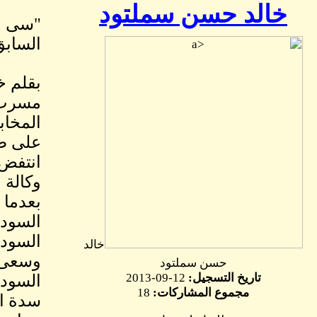
خالد حسن سملتود
"سى اى
السابق
بقلم خ
المخاب
انتفض 
وكالة 
بعدما 
السودا
السودا
خالد
وسعى ا
حسن سملتود
تاريخ التسجيل:
12-09-2013
السودا
مجموع المشاركات:
18
سدة الحكم لاكثر من 23