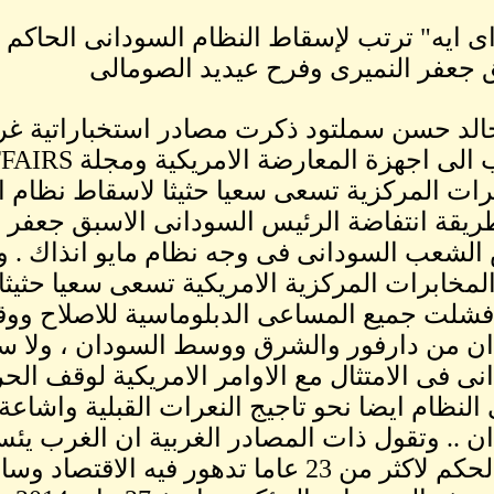
 ايه" ترتب لإسقاط النظام السودانى الحاكم 
 جعفر النميرى وفرح عيديد الصومالى
الد حسن سملتود ذكرت مصادر استخباراتية غرب
رات المركزية تسعى سعيا حثيثا لاسقاط نظام 
الشعب السودانى فى وجه نظام مايو انذاك . و
المخابرات المركزية الامريكية تسعى سعيا حثيث
فشلت جميع المساعى الدبلوماسية للاصلاح وو
ن من دارفور والشرق ووسط السودان ، ولا سي
نى فى الامتثال مع الاوامر الامريكية لوقف الحر
لنظام ايضا نحو تاجيج النعرات القبلية واشاع
ن .. وتقول ذات المصادر الغربية ان الغرب يئ
 عاما تدهور فيه الاقتصاد وساد فيه الخراب والدمار ....