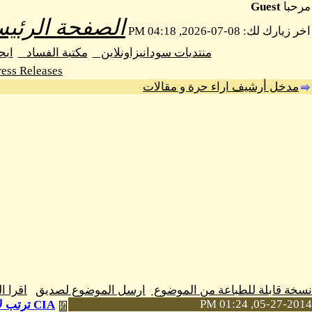
مرحبا
Guest
الصفحة الرئيس
اخر زيارك لك: 08-07-2026, 04:18 PM
منتديات سودانيزاونلاين
مكتبة الفساد
اب
ess Releases
مدخل أرشيف اراء حرة و مقالات
نسخة قابلة للطباعة من الموضوع
ارسل الموضوع لصديق
اقرا 
05-27-2014, 01:24 PM
CIA ترتب لإسقاط النظام السودانى الحاكم على طريقة انتفاضة الرئيس السابق جعفر النميرى وفرح عيديد الصو