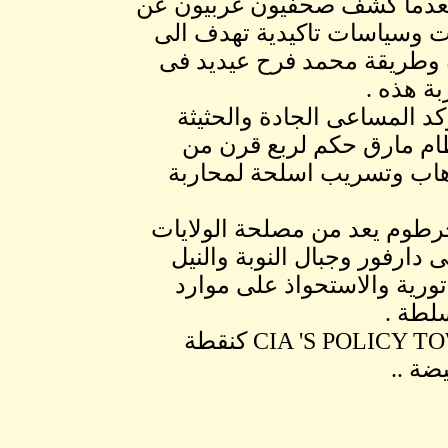
ت هذه التسريبات المؤكده بتاريخ 27 مايو 2014 بعدما كشف صحفيون غربيون عن
ت وسياسات تاكيدية تهدف الى
 وطريقة محمد فرح عيديد فى
ة هذه .
د المساعى الجادة والحثيثة
 نظام مارق حكم لربع قرن من
ارهاب وتسريب اسلحة لمحاربة
لخرطوم يعد من مصلحة الولايات
ارفور وجبال النوبة والنيل
ورية والاستحواذ على موارد
لطة .
وياتى التقرير المسرب تحت عنوان CIA 'S POLICY TOWARDS SUDAN كنقطة
ضة ..