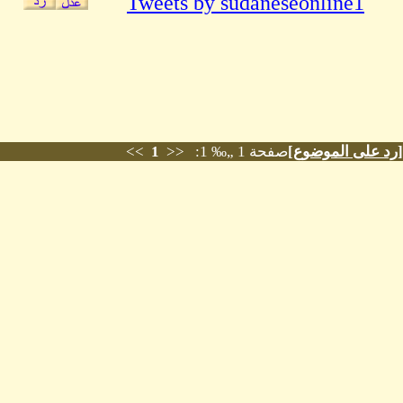
Tweets by sudaneseonline1
[
رد على الموضوع
]
صفحة 1 „‰ 1: <<
1
>>