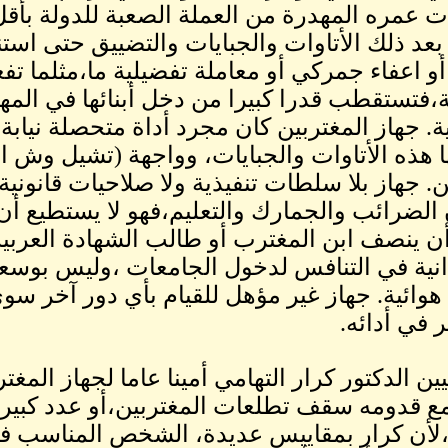
 عمره المهدرة من العملة الصعبة للدولة بأقل
بعد ذلك الأتاوات والجبايات والتضييق حتى استن
و اعفاء جمركي أو معاملة تفضيلية ما،مثلما ت
ة،فتستقطب قدرا كبيرا من دخل أبنائها في المه
ة. جهاز المغتربين كان مجرد أداة متحصلة نيا
ا هذه الأتاوات والجبايات، وواجهة (تشيل وش ال
ن. جهاز بلا سلطات تنفيذية ولا صلاحيات قانونية
لضرائب والجمارك والتعليم،فهو لا يستطيع أن
ن ينصف ابن المغترب أو طالب الشهادة العربي
نية في التنافس لدخول الجامعات ،وليس بوسعه
هوائية. جهاز غير مؤهل للقيام بأي دور آخر سوى
ر في أدائه.
ين الدكتور كرار التهامي أمينا عاما لجهاز المغت
ع قدومه سقف تطلعات المغتربين،أو عدد كبير 
،لأن كرار بمقاييس عديدة، الشخص المناسب ف