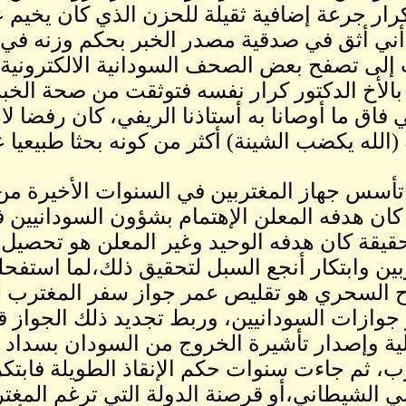
ار جرعة إضافية ثقيلة للحزن الذي كان يخيم 
ني أثق في صدقية مصدر الخبر بحكم وزنه في جم
لى تصفح بعض الصحف السودانية الالكترونية 
بالأخ الدكتور كرار نفسه فتوثقت من صحة الخب
فاق ما أوصانا به أستاذنا الريفي، كان رفضا لا
(الله يكضب الشينة) أكثر من كونه بحثا طبيعيا 
198) كان هدفه المعلن الإهتمام بشؤون السودانيي
قيقة كان هدفه الوحيد وغير المعلن هو تحصيل
بين وابتكار أنجع السبل لتحقيق ذلك،لما استفحل
ح السحري هو تقليص عمر جواز سفر المغترب 
جوازات السودانيين، وربط تجديد ذلك الجواز ق
ية وإصدار تأشيرة الخروج من السودان بسداد 
ب، ثم جاءت سنوات حكم الإنقاذ الطويلة فابتك
مي الشيطاني،أو قرصنة الدولة التي ترغم المغ