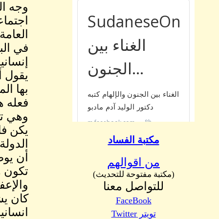
وجه ال
اجتماع
العامة
في الب
إنساني
يقول أ
بها ال
فعله ه
وهي تح
يكن فا
مكتبة الفساد
الدولة
أن يوض
من اقوالهم
تكون ه
(مكتبة مفتوحة للتحديث)
والإعف
للتواصل معنا
كان يش
FaceBook
انساني
تويتر Twitter