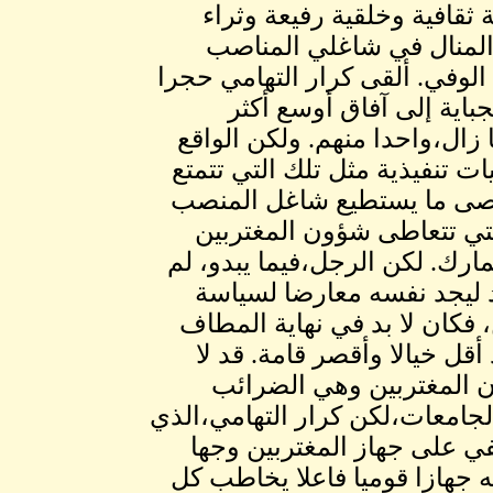
ثقافية وخلقية رفيعة وثراء
لمنال في شاغلي المناصب
 الوفي. ألقى كرار التهامي حجرا
باية إلى آفاق أوسع أكثر
زال،واحدا منهم. ولكن الواقع
 تنفيذية مثل تلك التي تتمتع
.أقصى ما يستطيع شاغل المنصب
تي تتعاطى شؤون المغتربين
مارك. لكن الرجل،فيما يبدو، لم
د ليجد نفسه معارضا لسياسة
 فكان لا بد في نهاية المطاف
قل خيالا وأقصر قامة. قد لا
ن المغتربين وهي الضرائب
الجامعات،لكن كرار التهامي،الذي
على جهاز المغتربين وجها
 جهازا قوميا فاعلا يخاطب كل