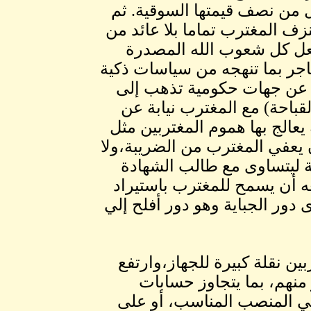
 من نصف قيمتها السوقية. ثم
زف المغترب تماما بلا عائد من
فعل كل شعوب الله المصدرة
اجر بما تنهجه من سياسات ذكية
بة عن جهات حكومية تذهب إلى
قباحة) مع المغترب نيابة عن
 يعالج بها هموم المغتربين مثل
 يعفي المغترب من الضريبة،ولا
ة ليتساوى مع طالب الشهادة
 أن يسمح للمغترب باستيراد
 دور الجباية وهو دور أفلح إلي
ربين نقلة كبيرة للجهاز،وارتفع
منهم، بما يتجاوز حسابات
ي المنصب المناسب، أو على