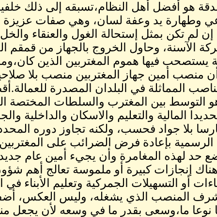
دقة هو أفضل أهل النظام،تسبقه إلى ذلك خلفية 
ي وطهارة يد وعفة لسان، وهي صفات عزيزة ا
 إن لم تكن بمثل إستحالة الغول والعنقاء والخل
ركة الآسنة، وحاول الخروج بالجهاز من قمقم الج
ة يستصحب فيها هموم المغتربين الذين كان،وما 
ن منصب أمين جهاز المغتربين منصب بلا صلاحيات
مناصب المماثلة في البلدان المصدرة للعمالة
و التوسط بين المغترب والسلطات المختصة ال
ديدا المالية والتعليم والاسكان والداخلية والج
رسا بلا جواد فحسب، ولكنه تجاوز دوره المحد
 الرسمية بإعادة فرض الضرائب على المغتربين،
ع حد لهذه المغامرة وأن يجيء أمين عام جديد أ
ناك إنجازات كبيرة أو ملموسة تعالج أهم شؤو
اءات أو التسهيلات الجمركية وتعليم الأبناء في 
رف المنصب الذي يشغله، وليس العكس، أضفي 
ا نوعا ما،وسعى بقدر ما في وسعه لأن يجعل منه