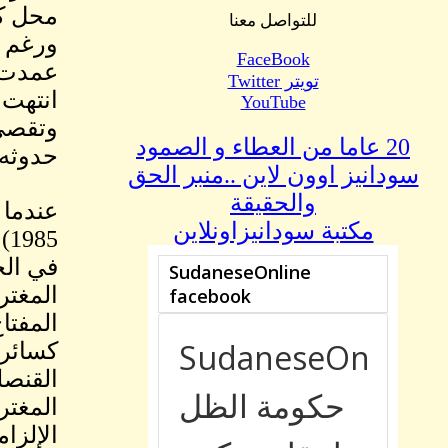
محل كر
للتواصل معنا
ورغم أ
FaceBook
عمدت إ
تويتر Twitter
انتهت 
YouTube
وتقصي 
20 عاما من العطاء و الصمود
حدوثه 
سودانيز اوون لاين ..منبر الحق
والحقيقة
مكتبة سودانيزاونلاين
5
في الح
المغتر
المفتا
كسائر 
القنصل
المغتر
الإلزا