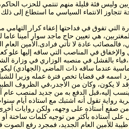
بين وليس فئة قليلة منهم تنتمي للحزب الحاكم، 
 تتجاوز الانتماء السياسي ما استطاع إلى ذلك س
ة التي تفوق في فداحتها إعفاء كرار التهامي
مغتربين، هي تعيين حاج ماجد سوار أمينا عاما لج
ي، فالمصائب عادة لا تأتي فرادى.الأمين العام 
والإخفاق في المناصب التي ساقه إليها علو كعب
،فباء بالفشل في منصبه الوزاري في وزارة الش
ماسية عندما ساقه ذات الماضي (الجهادي) ليكون
د اسمه في قضايا تخص فترة عمله وزيرا للشباب
وقد لا يكون، وكان من الأجدر،في الظروف الطبي
ينسب إليه،قبل الدفع به من جديد لمنصب عام آخر
رية رواية تقول أنه اشتبك مع استاذه أيام سن
من صفع أستاذه على وجهه، ولكن روايات أخرى 
 على أستاذه بأكثر من توجيه كلمات ساخنة أو إسا
طيبة للأمين العام الجديد، فمجرد رفع الصوت في