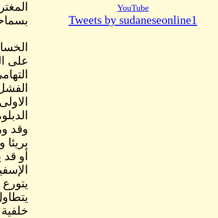
المغتر
YouTube
Tweets by sudaneseonline1
بسماحة
الخسار
على ال
التهام
الفشل 
الاولى
الدبلو
وقد ور
بريئا 
أو قد 
الإسفي
يتورع 
يتطاول
خلفية 