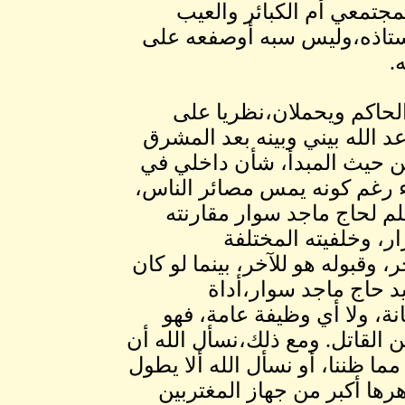
مجتمعي أم الكبائر والعيب
ستاذه،وليس سبه أوصفعه على
.
لحاكم ويحملان،نظريا على
عد الله بيني وبينه بعد المشرق
ن حيث المبدأ، شأن داخلي في
ء رغم كونه يمس مصائر الناس،
 لحاج ماجد سوار مقارنته
ار، وخلفيته المختلفة
 وقبوله هو للآخر، بينما لو كان
د حاج ماجد سوار،أداة
انة، ولا أي وظيفة عامة، فهو
 القاتل. ومع ذلك،نسأل الله أن
 ظننا، أو نسأل الله ألا يطول
رها أكبر من جهاز المغتربين