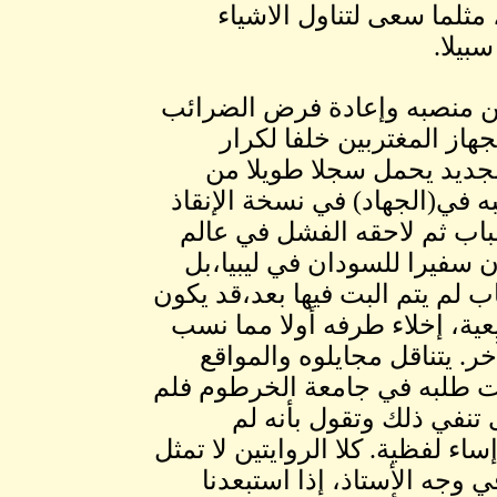
مثلما سعى لتناول الاشياء
بيلا.
 من منصبه وإعادة فرض الضرائب
هاز المغتربين خلفا لكرار
الجديد يحمل سجلا طويلا من
ه في(الجهاد) في نسخة الإنقاذ
باب ثم لاحقه الفشل في عالم
 سفيرا للسودان في ليبيا،بل
 لم يتم البت فيها بعد،قد يكون
عية، إخلاء طرفه أولا مما نسب
. يتناقل مجايلوه والمواقع
وات طلبه في جامعة الخرطوم فلم
تنفي ذلك وتقول بأنه لم
ء لفظية. كلا الروايتين لا تمثل
 وجه الأستاذ، إذا استبعدنا