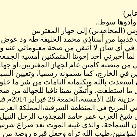
ابر)
وأدوها سوط..
 (المجاهدين) إلى جهاز المغتربين
قديما من أستاذي محمد الخليفة طه ود عوض ،ا
ة في أي شأن لا أتيقن من صحة معلوماتي عنه وأل
لما أخبرني أحد إخوتنا المتمكنين أمسية الجمعة 
ي من منصبه كأمين عام لجهاز المغتربين،أو جها
ين في الخارج، كما يسمونه رسميا، وتعيين السي
 استعذت بالله وبكلماته التامات من شر ما خلق
 ما استطعت، وأتيقّن يقينا نافيا للجهالة من صح
جامعة حزين
المريخ في المنطقة الشرقية،المملكة العربية 
 شيخ العرب عمر حامد المجذوب الرجل النبيل ا
ن السماحة، والذي غيبه الموت بعد صراع شرس
لمؤمنين،طيب الله ثراه وجعل قبره روضة من ر