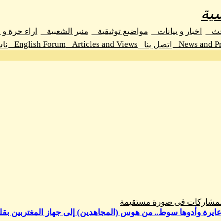
ية
حث
اخبار و بيانات
مواضيع توثيقية
منبر الشعبية
اراء حرة و
English Forum
Articles and Views
News and Pr
اتصل بنا
نا
المشاركات فى صورة مستقيمة
 عايرة وأدوها سوط.. من هوس (المجاهدين) إلى جهاز المغتربين بقل