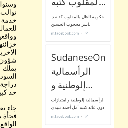
وسنوات
توالت 
خدمة أ
للعمال
وواقعي
خزائنه
الآخري
شؤون ا
يملك أ
السودا
دراجة 
حد كبي
جاء تعي
فجأة م
الواقع