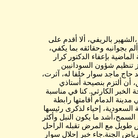
لشهير بالريفي، ألا أقدم على
م بجوانبه وحقائقه بما يكفي،
الماضية بإعفاء الدكتور كرار
ز تنظيم شؤون السودانيين
د حاج ماجد سوار خلفا له، آثرت،
، أن ألتزم بنصيحة أستاذي
ة الخبر الكارثي. كنا في مناسبة
ة تلك الأمسية،الجمعة 28 فبراير 2014م في مدينة الدمام أقامتها رابطة
السعودية، إحياء لذكرى رئيسها
لسمح،أشد ما يكون النبل وأكثر
 طويل مع المرض تقبله الراحل
ياض الجنة.جاء خبر إحلال سوار