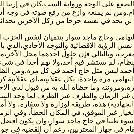
الصفع على الوجه ورواية السب،كان في إرثنا ال
م.ومن لم يمنعه وازع من رفع صوته في وجه أ
لن يجد في نفسه حرجا من ركل الآخرين بحذائه
لتهامي وحاج ماجد سوار ينتميان لنفس الحزب ا
 نفس الرؤية الإقصائية والتوجه الأحادي،الذي با
غرب، وبالتالي فإن حلول أحدهما محل الآخر،م
نظام، لم يستشر فيه أحد،ولا يهم أحدا في شي
حمد ليس مثل حاج أحمد في كل مرة،ومن الظلم
التهامي مرة واحدة، بكل عقلانيته،أي عقلانية كر
زة،ومرونته وما حظاه الله به من قبول لدى الآخر،
 غير الزمان والظرف غير الظرف لما وجد السي
الجهادية) هذه، طريقه لوزارة ولا سفارة، ولا أم
خيار غير الموفق، في المكان الخطأ، وفي الزمن
وء ظننا في حاج ماجد سوار،وأن يكون أفضل مما
قام في جهاز المغتربين، رغم أن القضية في جوه