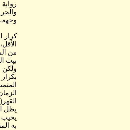
رواية 
والحرا
وجهه، 
كرار ا
الأقل،
من الم
بيت ال
ولكن أ
بكرار 
المتمي
الزمان
القهر(
يظل ال
يخيب س
به الم