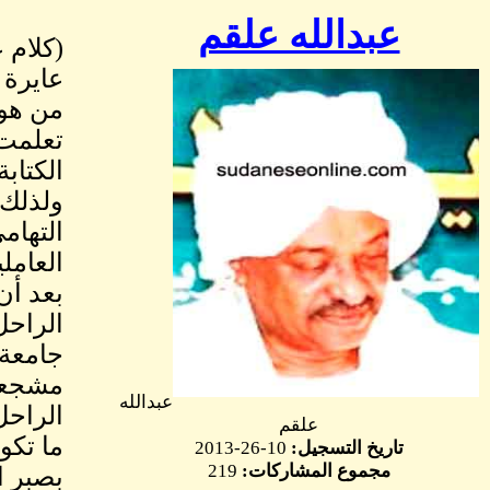
عبدالله علقم
(كلام ع
عايرة 
من هوس
تعلمت 
الكتاب
ولذلك 
التهام
العامل
بعد أن
الراحل
مشجعي 
عبدالله
الراحل
علقم
ما تكو
تاريخ التسجيل:
10-26-2013
مجموع المشاركات:
219
بصبر ا