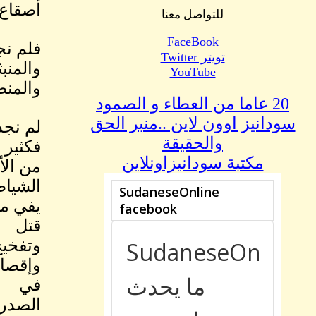
أصقاع 
للتواصل معنا
FaceBook
فلم نج
تويتر Twitter
والمنب
YouTube
والمنض
20 عاما من العطاء و الصمود
سودانيز اوون لاين ..منبر الحق
لم نجد
والحقيقة
فكثير
مكتبة سودانيزاونلاين
من الأ
الشياط
يفي مث
قتل
وتفخيخ
وإقصاء
في
الصدر 