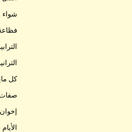
شواء 
فظاعة 
التراب
التران
كل ماي
صفات ا
إخوان 
الأيام