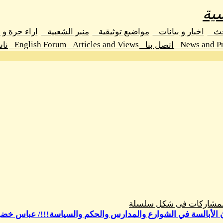
ية
حث
اخبار و بيانات
مواضيع توثيقية
منبر الشعبية
اراء حرة و
English Forum
Articles and Views
News and Pr
اتصل بنا
نا
المشاركات فى شكل سلسلة
الأبالسة في الشوارع والمدارس والحكم والسياسة!!!/ عباس خض