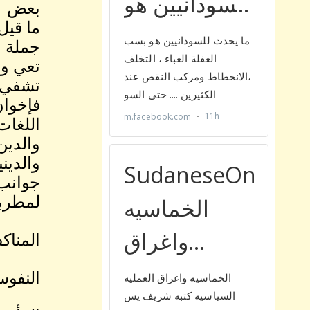
بعض
ما قي
جملة
تعي و
تشفي ا
فإخوان
اللغات
والدين
والدين
جوانب 
لمطربق
المناك
النفوس