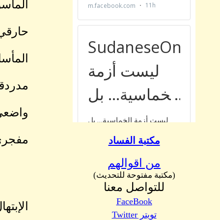
المأسو
حارقي 
المأسا
مدردقي
واضعي 
مفجري 
مكتبة الفساد
من اقوالهم
(مكتبة مفتوحة للتحديث)
للتواصل معنا
FaceBook
الإبته
تويتر Twitter