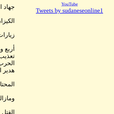
YouTube
جهاد 
Tweets by sudaneseonline1
الكيزان
زيارات
أربع و
تعذيب
الحرب 
هدير 
المحتا
ومازال
القتل 