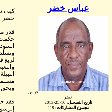
عباس خضر
كيف تص
خضر
قدر ما
حكمت
السودا
وتسلَط
لربع ق
والتعب
النبيل
مسلمي
ويحق ل
عباس
خضر
فقد حك
تاريخ التسجيل:
10-25-2013
مجموع المشاركات:
219
الرسول