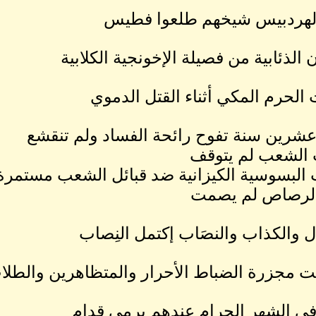
الهردبيس شيخهم طلعوا فطيس
 الذئابية من فصيلة الإخونجية الكلابية
 الحرم المكي أثناء القتل الدموي
عشرين سنة تفوح رائحة الفساد ولم تنقشع
 الشعب لم يتوقف
البسوسية الكيزانية ضد قبائل الشعب مستمرة
الرصاص لم يصمت
ل والكذاب والنصَاب إكتمل النِصاب
ت مجزرة الضباط الأحرار والمتظاهرين والطلا
في الشهر الحرام عندهم يرمي قدام