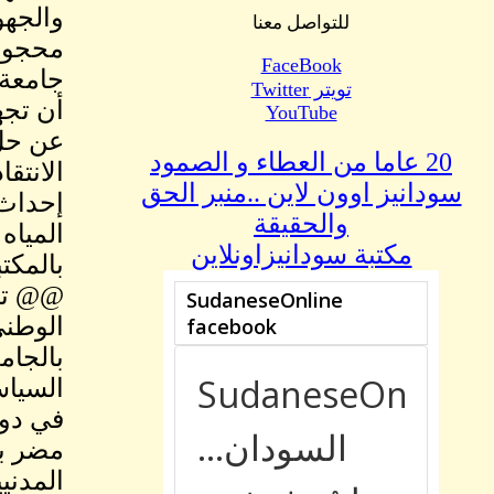
والجه
للتواصل معنا
محجوب
FaceBook
جامعة 
تويتر Twitter
أن تجه
YouTube
عن حل 
20 عاما من العطاء و الصمود
الانتق
سودانيز اوون لاين ..منبر الحق
إحداث 
والحقيقة
المياه
مكتبة سودانيزاونلاين
بالمكت
@@ تنس
الوطن
بالجام
السياس
في دول
مضر با
المدن