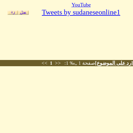
YouTube
Tweets by sudaneseonline1
[
رد على الموضوع
]
صفحة 1 „‰ 1: <<
1
>>