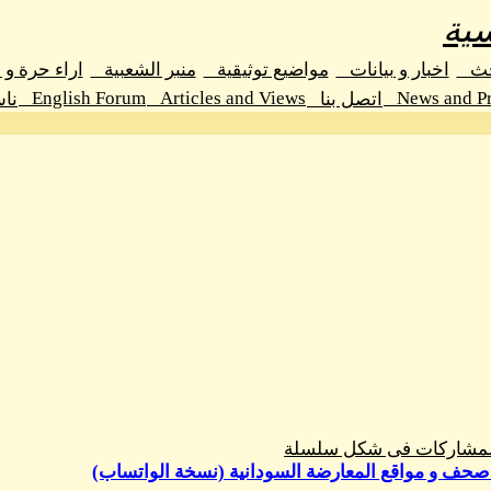
ية
حث
اخبار و بيانات
مواضيع توثيقية
منبر الشعبية
اراء حرة و
English Forum
Articles and Views
News and Pr
اتصل بنا
نا
المشاركات فى شكل سلسلة
 صحف و مواقع المعارضة السودانية (نسخة الواتساب)