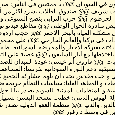
وي في السودان @@ يا مختفين في الناس: صد
 شريف @@ صندوق الطلاب يشرد أكثر من ألف
الخرطوم @@ حزب الترابي ينصح الشيوعي وال
ض مبادرة الحوار الوطني @@ مقاطع فيديو تو
مشكلة المياه بالبحر الاحمر @@ حجب اردوغان
ادات فى تركيا والعالم الخارجي @@ علي محمود
فتنة بفبركة الأخبار والمعارضة السودانية ن
 باختلاطها مع آبار السايفون @@ عصية علي التر
بات @@ فاروق أبو عيسى: عودة الميدان للصد
يقية دعم الثورة السودانية بفرنسا: المساهم
ي واجب مقدس يجب ان يلهم مشاركة الجميع @
عات و المعاهد العليا: سياسات النظام جريمة ض
ية و المنظمات المدنية بالسويد تصدر بيانا 
ة الهوس الديني: خطيب مسجد البشير: تسهيل 
لدين والدنيا @@ منظمة العفو الدولية تصدر ت
يين فى وسط دارفور @@