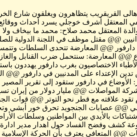
الى القريقريب يتظاهرون ويغلقون شارع ال
 المعتقل أشرف خوجلي يسرد أحداث ووقائع اع
دة المعتقل محمد صلاح: محمد ما بيخاف ولا بي
نيين @@ مقتل موظف في اللجنة الدولية للصليب
دارفور @@ المعارضة تتحدى السلطات وتتمس
 @@ المعارضة: سنتحمل ضرب القنابل والغاز ا
طباء الاختصاصيون بغرب دارفور يهددون باس
تدين الإعتداء على المدنيين في دارفور @@ 
 الأوضاع في دارفور ستقود إلى تقرير المصير 
شركة المواصلات @@ مليار دولار من إيران تسيل
 تقود علاقته مع قطر نحو التوتر @@ قوات ال
ي @@ عصابات الجنجويد تحرق خور أبشي وتخ
باكات بالأيدي بين المواطنين وسلطات الأر
ة كشف وفضح الفساد حول اهدار مدير ادارة ال
ات @@ المتعافي يعترف بأن الحركة الإسلامية