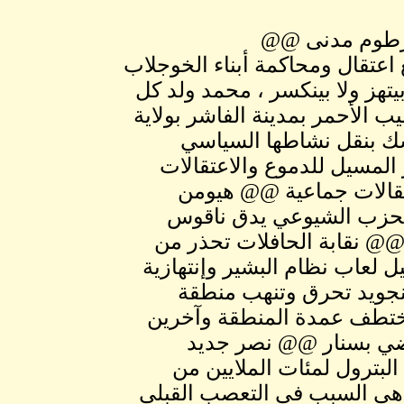
خرطوم مدنى @@
تقال ومحاكمة أبناء الخوجلاب
تهز ولا بينكسر ، محمد ولد كل
 الأحمر بمدينة الفاشر بولاية
ك بنقل نشاطها السياسي
لمسيل للدموع والاعتقالات
تقالات جماعية @@ هيومن
الحزب الشيوعي يدق ناقوس
@@ نقابة الحافلات تحذر من
 لعاب نظام البشير وإنتهازية
جنجويد تحرق وتنهب منطقة
تطف عمدة المنطقة وآخرين
اضي بسنار @@ نصر جديد
بترول لمئات الملايين من
 هي السبب في التعصب القبلي