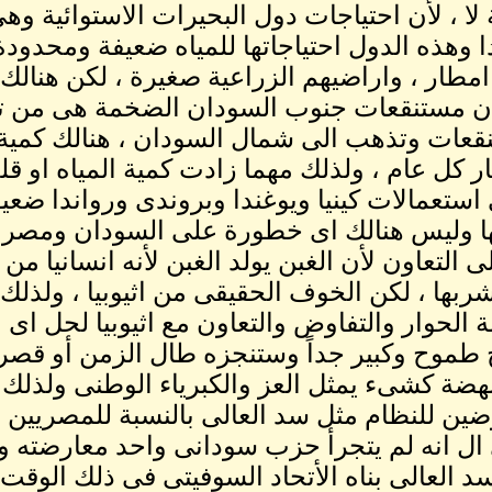
 لا ، لأن احتياجات دول البحيرات الاستوائية وهى
ا وهذه الدول احتياجاتها للمياه ضعيفة ومحدودة ج
امطار ، واراضيهم الزراعية صغيرة ، لكن هنال
 مستنقعات جنوب السودان الضخمة هى من تقرر
ليار كل عام ، ولذلك مهما زادت كمية المياه او 
ى استعمالات كينيا ويوغندا وبروندى ورواندا ضعي
 وليس هنالك اى خطورة على السودان ومصر . ،
لى التعاون لأن الغبن يولد الغبن لأنه انسانيا
شربها ، لكن الخوف الحقيقى من اثيوبيا ، ولذ
 الحوار والتفاوض والتعاون مع اثيوبيا لحل اى مش
 طموح وكبير جداً وستنجزه طال الزمن أو قصر 
هضة كشىء يمثل العز والكبرياء الوطنى ولذلك ن
ضين للنظام مثل سد العالى بالنسبة للمصريين
 ال انه لم يتجرأ حزب سودانى واحد معارضته 