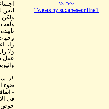
اجتماع
YouTube
Tweets by sudaneseonline1
ليس لد
ولكن ر
ولعب ا
تاييده
وجهات 
وانا ا
ولا زا
عمل يف
واثيوبيا
ضوء ات
- اتفا
فى الا
حوض ال