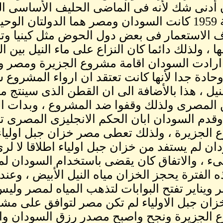
 أدنى شك لأنه فى الماضى الحليف الأساسى ال
اتفاقية 1959 كانت السودان ومصر هما الدولتان 
الاستعمار فى بعض دول الحوض مثل كينيا وتنزان
ارادت السودان اقامة مشروع الجزيرة ومصر 
وحادة جدا لأنها كانت تعتقد ان ارواء المشرو
لنيل ، هذا بالأضافة الى ان القطن الذى سينت
المصرى ولذلك وقفوا ضد المشروع ، وبدات ا
وقدم السودان ابان الحكم الانجليزى المصرى تنا
الجزيرة ، ولذلك تعطى مصر خزان جبل اولياء
ان لم يستفد من خزان جبل اولياء اطلاقا لا لرى
ء ، والاتفاق كان يقضى باستخدام السودان لميا
 الفترة يحجز الخزان مياه النيل الأبيض ، وعند
 ويناير تفتح البوابات لتذهب المياه لمصر وليس
خزان جبل الاولياء لم تكن مصر لتوافق على مشر
الجزيرة ونجح واصبح مصدر رزق السودان والخ