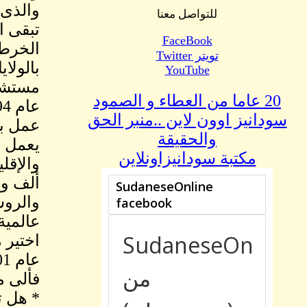
والذى 
للتواصل معنا
تبقى ا
FaceBook
الخرطو
تويتر Twitter
بالولا
YouTube
مستشارا
20 عاما من العطاء و الصمود
عام 1994
سودانيز اوون لاين ..منبر الحق
عمل بع
والحقيقة
يعمل ا
مكتبة سودانيزاونلاين
والإقل
ألف وح
والروس
عالمية
اختير م
عام 2001 .
فألى م
* هل ت