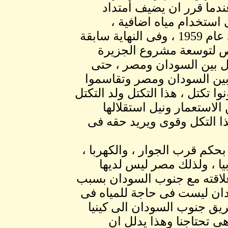
دما قرر ان يضيف أمتداد
 ذلك يعنى استخدام مياه اضافية ،
واستمرت المفاوضات مرة اخرى حتى عام 1954 حتى عام 1959 ، وفى النهاية سابقة
 لتوسعة مشروع الجزيرة
يل بين السودان ومصر ، حتى
19 والتى خلقت حلف بين السودان ومصر وتقاسموا
نوا تكتل ، هذا التكتل ولد التكتل
لاستعمار ونيل استقلالها
هذا التكل وقوى ويريد حقه فى
بحكم قرب الجوار ، والكهربا ،
وبيا ، ولذلك مصر ليس لديها
 علاقته مع جنوب السودان بسبب
ودان ليست فى حاجة للمياه فى
ريق جنوب السودان الى كينيا
هى تحتاجنا وهذا يدلل ان