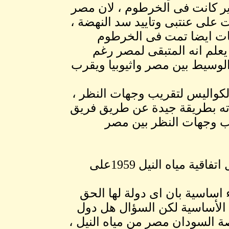
اير كانت فى الخرطوم ، لان مصر
على عنتبى وتاييد سد النهضة ،
عات ايضا تمت فى الخرطوم
علم انه المتبقى لمصر رغم
الوسيط بين مصر واثيوبيا ويقرب
لكواليس لتقريب وجهات النظر ،
وته بطريقة جيدة عن طريق فريق
ب وجهات النظر بين مصر
*د. سلمان نريد ملامح عن مستقبل اعادة التفاض حول اتفاقية مياه النيل 1959على
 اساسية بان اى دولة لها الحق
ى الأساسية لكن السؤال هل دول
ة السودان مصر من مياه النيل ،