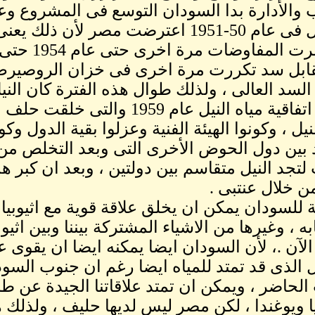
والأدارة بدا السودان التوسع فى المشروع وعن
المناقل فى عام 50-1951 اعترضت مصر لأن
ابل سد تكررت مرة اخرى فى خزان الروصيرص
السد العالى ، ولذلك طوال هذه الفترة كان الن
جاءت اتفاقية مياه النيل عام 59
نيل ، وكونوا الهيئة الفنية وعزلوا بقية الدول وكو
 بين دول الحوض الأخرى التى وبعد التخلص من ا
 لتجد النيل متقاسم بين دولتين ، وبعد ان كبر 
من خلال عنتبى .
ة للسودان يمكن ان يخلق علاقة قوية مع اثيوبيا 
به ، وغيرها من الاشياء المشتركة بيننا وبين اثي
لآن .، لأن السودان ايضا يمكنه ايضا ان يقوى
ل الذى قد تمتد للمياه ايضا رغم ان جنوب الس
الحاضر ، ويمكن ان تمتد علاقاتنا الجيدة عن ط
يا ويوغندا ، لكن مصر ليس لديها حليف ، ولذلك 