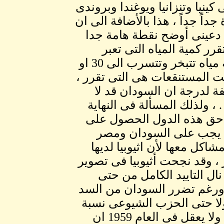
 كينيا وتنزانيا ويوغندا وبروندى
داً جداً ، هذا بالأضافة الى ان
ك دعينى أوضح نقطة هامة جدا
 كمية المياه التى تعبر
المستنقعات وتذهب الى شمال السودان ، هنالك كمية مياه تتبخر وتتسرب الى 30 او
قلت المستنقعات هى التى تقرر ،
فة لدرجة ان السودان قد لا
 ولذلك المسألة فى النهاية
 من حق هذه الدول الحصول على
لك يجب على السودان ومصر
اكل معها لأن اثيوبيا لديها
، وقد نجحت أثيوبيا فى تصوير
ال التاييد الكامل من حتى
 ورغم تضرر السودان من السد
ولا حتى الحزب الشيوعى نسبة
لأن السد العالى بناه الأتحاد السوفيتى فى ذلك الوقت ولا يعقل فى العام 1959 ان