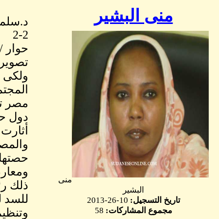
منى البشير
د.سلما
2-2
حوار /
تصوير 
ولكى ي
المجتم
مصر تح
دول حو
أثارت 
والمصر
حصتها 
ومعارض
منى
ذلك رئ
البشير
للسد ل
تاريخ التسجيل:
10-26-2013
مجموع المشاركات:
58
وتنظيم