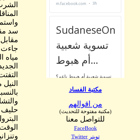
الشرب 
سد مق
مقابل 
مياه ال
الجديد
التفتت
النيل 
مكتبة الفساد
بالنسب
والتشا
من اقوالهم
حليف ا
(مكتبة مفتوحة للتحديث)
البترو
للتواصل معنا
الوقت 
FaceBook
وتنزان
تويتر Twitter