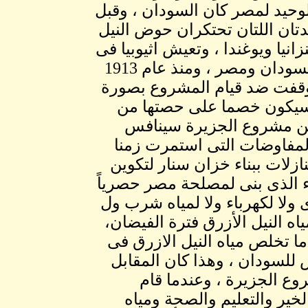
وحيد لمصر كان السودان ، وقبل
الوحيدتان اللتان تحتكران حوض النيل
يا ويوغندا ، وتعيش اثيوبيا فى
مشاكلها ، ولذلك دائما كان النزاع على ماء النيل بين السودان ومصر ، ومنذ عام 1913
وقفت ضد قيام المشروع بصورة
ع سيكون خصما على حصتها من
ج من مشروع الجزيرة سينافس
لمفاوضات التى استمرت زمنا
زلات ببناء خزان سنار لتكوين
 الذى بنى لمصلحة مصر حصرياً
 ولا لكهرباء ولا لمياه شرب ول
ه النيل الأزرق فترة الفيضان،
ما تخلص مياه النيل الازرق فى
 للسودان ، وهذا كان المقابل
وع الجزيرة ، وعندما قام
ير والتعليم والصحة ومياه