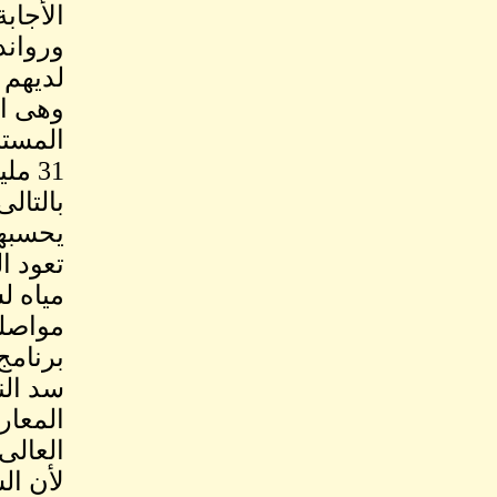
الأجابة
ورواند
لديهم 
وهى ان
31 م
بالتال
يحسبها
تعود ا
مياه ل
مواصلة
برنامج
سد الن
المعار
العالى