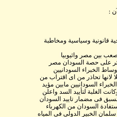
ن :
جية قانونية وسياسية ومخاطبة
تصعب بين مصر واثيوبيا
ؤثر على حصة السودان مصر
وساط الخبراء السودانيين
لانها تحاذر من اى اقتراب من
خبراء السودانيين مابين مؤيد
نت الغلبة لتأييد السد واعلن
لسبق فى مضمار تاييد السودان
ستفادة السودان من الكهرباء
سلمان الخبير الدولى فى المياه