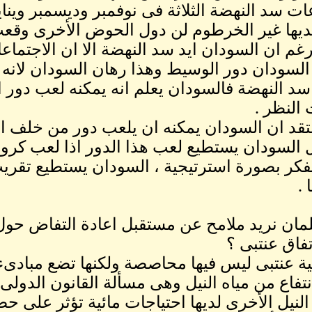
ات سد النهضة الثلاثة فى نوفمبر وديسمبر وين
يها غير الخرطوم لن دول الحوض الأخرى وقعت 
غم ان السودان ايد سد النهضة الا ان الاجتما
لسودان دور الوسيط وهذا رهان السودان لانه ي
 سد النهضة فالسودان يعلم انه يمكنه لعب دور 
النظر .
عتقد ان السودان يمكنه ان يلعب دور من خلف ا
ل السودان يستطيع لعب هذا الدور اذا لعب كر
كر بصورة استرتيجية ، السودان يستطيع تقري
 .
فاق عنتبى ؟
قية عنتبى ليس فيها محاصصة ولكنها تضع مبادىء
نتفاع من مياه النيل وهى مسألة القانون الدول
نيل الأخرى لديها احتياجات مائية تؤثر على حص