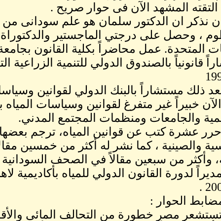
التقته المشهد الآن فى حوار صريح .
ن نذكر ان الدكتور سلمان هو علم سودانى من خ
م ، وحصل على درجتي الماجستير والدكتوراة 
يات المتحدة. عمل محاضراً بكلية القانون بجامع
ً قانونياً بالصندوق الدولي للتنمية الزراعية الت
د ذلك مستشاراً بالبنك الدولي لقوانين وسياسات ا
لآن خبيراً غير متفرغ لقوانين وسياسات المياه 
يمية والجامعات ومنظمات المجتمع المدني.
رر عشرة كتب عن قوانين المياه، ترجم بعضها إ
ية والصينية ، كما نشر له أكثر من خمسين مقالا
، وأكثر من سبعين مقالاً في الصحف السودانية وا
ديراً لدورة القانون الدولي للمياه بأكاديمية لا
ضابط الحوار :
ستشعر مصر خطورة من التحالف المائى والأقليم