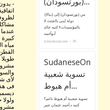
- بدون
لظروف 
عندما 
كبيرة 
مياه ا
القطن 
طويلا 
مشروع 
والسود
لأى شى
فى هذه
ديسمبر
ولولا 
مشروع 