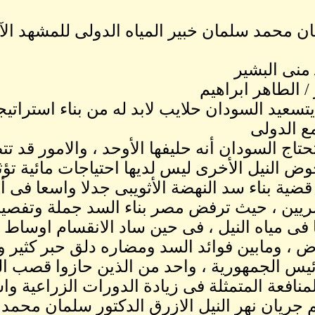
ن محمد سلمان خبير المياه الدولى للمشهد الآ
 منى البشير
/ الطاهر ابراهيم
تسعيد السودان حلايب لابد له من بناء استراتي
ع الدولى
تاج السودان أنه حليفها الأوحد ، والامور قد ت
ض النيل الأخرى ليس لديها احتياجات مائية ت
قضية بناء سد النهضة الأثويبى جدلا واسعا فى أ
يين ، حيث ترفض مصر بناء السد جملة وتفصيلا 
فى مياه النيل ، فى حين ساد الانقسام اوساط ال
 ، ومابين فوائد السد ومضاره دلق حبر كثير وكا
يس الجمهورية ، واحد من الذين حازوا قصب ا
منافعة المتمثلة فى زيادة الدورات الزراعية وا
 جريان نهر النيل الازرق الدكتور سلمان محمد 