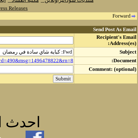
منتديات سودانيزاونلاين
مكتبة الفساد
اب
ess Releases
Forward
Send Post As Email
Recipient's Email
Address(es):
Subject
board=490&msg=1496478822&rn=8
Document:
Comment: (optional)
احدث ال