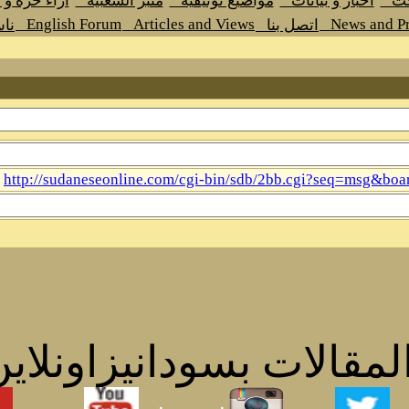
حث
اخبار و بيانات
مواضيع توثيقية
منبر الشعبية
اراء حرة و
English Forum
Articles and Views
News and Pr
اتصل بنا
نا
http://sudaneseonline.com/cgi-bin/sdb/2bb.cgi?seq=msg&
مقالات بسودانيزاونلاين