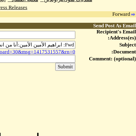
ess Releases
Forward
Send Post As Email
Recipient's Email
Address(es):
Subject
sg&board=30&msg=1417531557&rn=0
Document:
Comment: (optional)