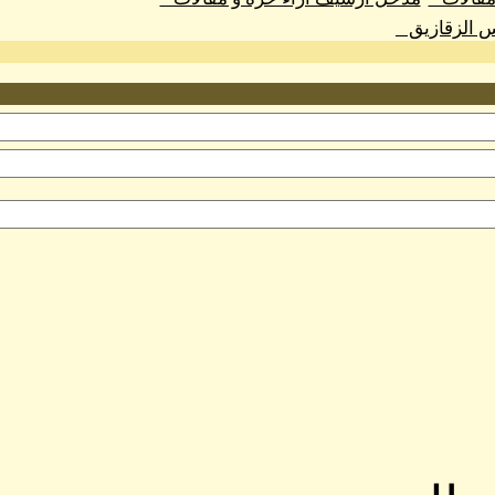
س الزقازيق