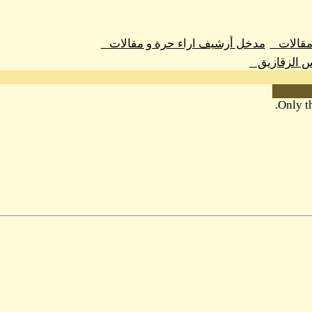
 مقالات
مدخل أرشيف اراء حرة و مقالات
س الزقازيق
Only th