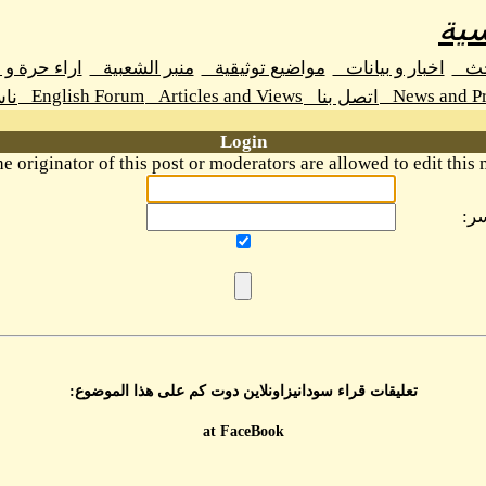
ية
حث
اخبار و بيانات
مواضيع توثيقية
منبر الشعبية
اراء حرة و
English Forum
Articles and Views
News and Pr
اتصل بنا
نا
Login
e originator of this post or moderators are allowed to edit this 
ر:
تعليقات قراء سودانيزاونلاين دوت كم على هذا الموضوع:
at FaceBook