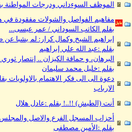
الموظف السوءداني ودرجات المواطنة بق
مفاهيم الفواصل والشولات مفقودة في هذا
بقلم الكاتب السوداني / عمر عيسى...
إبراهيم الشيخ وكمال كرار: لم يشبا عن 
بقلم :عبد الله علي إبراهيم
البرهان، و حماقة الكيزان .. إنتصار ثوري 
بقلم :خليل محمد سليمان
دعوة الى الى فكر الاهتمام بالاولويات ب
الارباب
أنت (الطيش) !!..! بقلم :عادل هلال
أحزاب المسجل الفرع والاصل والمجلس ال
بقلم :الأمين مصطفى