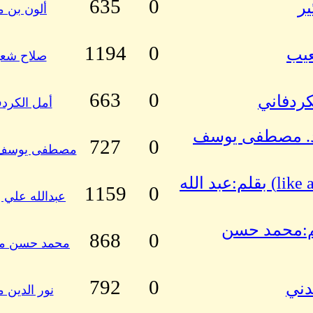
635
0
ير
ألون بن م
1194
0
عيب
صلاح شع
663
0
كردفاني
أمل الكردف
م د. مصطفى يوسف
727
0
مصطفى يوسف ا
نميري: كانوا يأتون لاستقبالي كالنمل (like ants) بقلم:عبد الله
1159
0
عبدالله علي إ
بقلم:محمد حسن
868
0
محمد حسن 
792
0
دني
نور الدين 