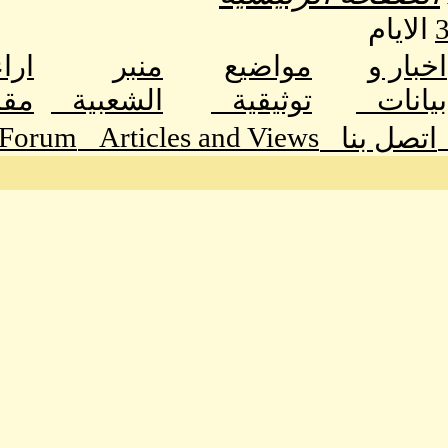
الايام
اخبار و
مواضيع
منبر
ارا
بيانات
توثيقية
الشعبية
مق
 Forum
Articles and Views
اتصل بنا