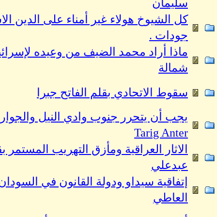
سليمان
كل الشيوخ هولاء غير أمناء على الدين الا
جودات .
ماذا أراد محمد الضيف من وعيده لإسرائيل
شمالة
سقوط الاتحادي بقلم الفاتح جبرا
يجب أن يتحرر جنوب وادي النيل والجوار
Tarig Anter
الاثار العراقية ومأزق التهريب المستمر ب
عبدعلي
إتفاقية سيداو ودولة القانون في السودان
العاطي