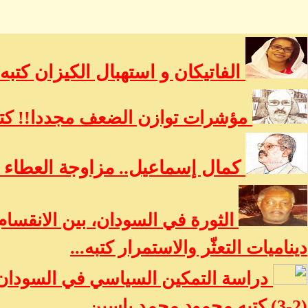
الفاتيكان و استهبال الكيزان كتبه
مؤشرات توازن الضعف مجددا!! كتب
كمال إسماعيل.. مزاوجة العطاء ب
الثورة في السودان، بين الانقسام
ديناميات التعثّر والاستمرار كتبه...
دراسة التمكين السياسي في السودان:
(2-3) كتبه محمود محمد ياسين