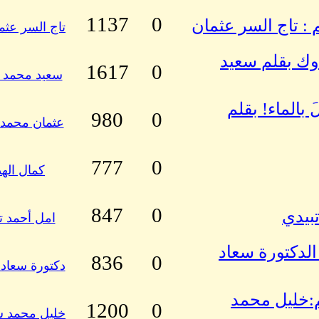
1137
0
 : تاج السر عثمان
تاج السر عثما
وك بقلم سعيد
1617
0
سعيد محمد 
 بالماء! بقلم
980
0
عثمان محمد
777
0
كمال اله
847
0
تبيدي
امل أحمد ت
الدكتورة سعاد
836
0
دكتورة سعاد 
:خليل محمد
1200
0
خليل محمد س