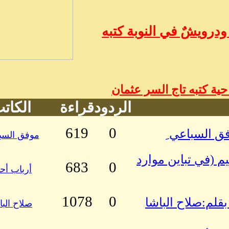
درويشٌ في النوبة كتبه
ة كتبه تاج السر عثمان
الردود
قراءة
الكات
619
0
ق السباعي ِ
موفق السب
م (في تباين موارد
683
0
أرباب أح
1078
0
بقلم:صلاح الباشا
صلاح البا