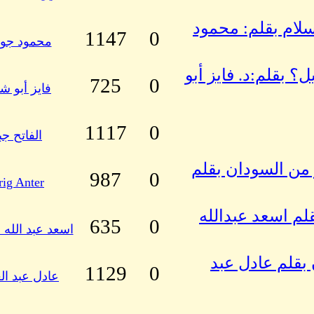
سلام بقلم: محمود
1147
0
محمود جو
؟ بقلم:د. فايز أبو
725
0
فايز أبو ش
1117
0
الفاتح جب
 من السودان بقلم
987
0
rig Anter
قلم اسعد عبدالله
635
0
اسعد عبد الله 
 بقلم عادل عبد
1129
0
عادل عبد ال