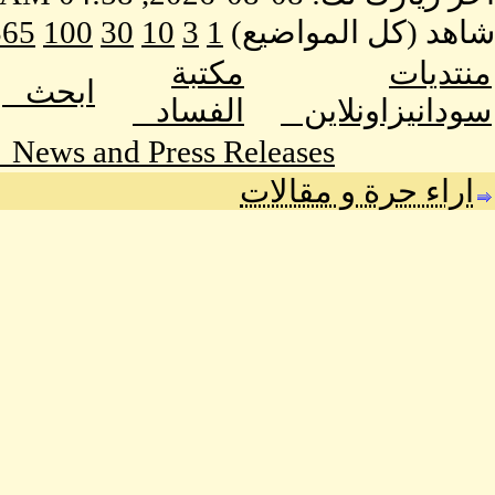
شاهد (كل المواضيع)
1
3
10
30
100
365
منتديات
مكتبة
ابحث
سودانيزاونلاين
الفساد
News and Press Releases
اراء حرة و مقالات