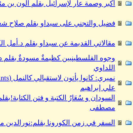
أكبر وصمة عار لإسرائيل بقلم ألون بن مئ
فضيل والتجني على سيداو بقلم صلاح ش
مقالاتي القديمة عن سيداو بقلم د.أمل ال
وجوه الفلسطينيين كظيمةٌ مسودةٌ بقل
اللداوي
علي إبراهيم
السودان و سُعَارُ الكتبة و فتن الكتابة!
مصطفى
السفر في زمن الكورونا بقلم:نورالدين م