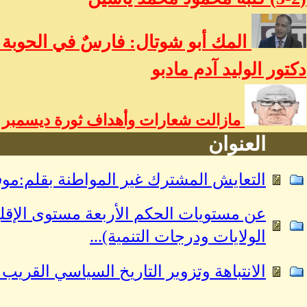
المك أبو شوتال: فارسٌ في الحوبة و
دكتور الوليد آدم مادبو
مازالت شعارات وأهداف ثورة ديسمبر حي
العنوان
التعايش المشترك غير المواطنة بقلم:موف
عن مستويات الحكم الأربعة مستوى الإقلي
الولايات ودرجات التنمية)...
الانتباهة وتزوير التاريخ السياسي القريب 