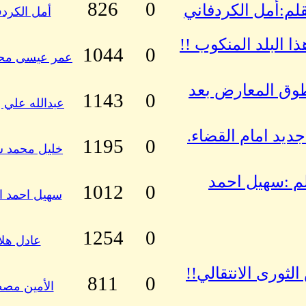
826
0
لم:أمل الكردفاني
أمل الكردف
 البلد المنكوب !!
1044
0
عمر عيسى محم
طوق المعارض بعد
1143
0
عبدالله علي إ
جديد امام القضاء.
1195
0
خليل محمد س
قلم :سهيل احمد
1012
0
سهيل احمد ال
1254
0
عادل هلا
ثورى الانتقالي!!
811
0
الأمين مص