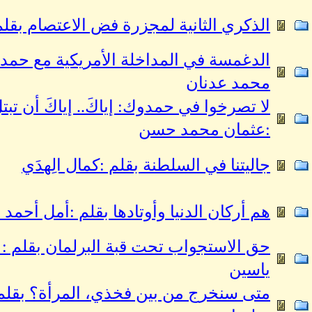
الذكري الثانية لمجزرة فض الاعتصام بقلم
الدغمسة في المداخلة الأمريكية مع حمد
محمد عدنان
لا تصرخوا في حمدوك: إياكَ.. إياكَ أن تبتلَ
:عثمان محمد حسن
جاليتنا في السلطنة بقلم :كمال الِهدَي
هم أركان الدنيا وأوتادها بقلم :أمل أحمد 
حق الاستجواب تحت قبة البرلمان بقلم : 
ياسين
متى سنخرج من بين فخذي، المرأة؟ بقلم