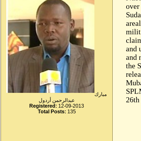
over
Suda
area
milit
clai
and u
and 
the 
relea
Muba
SPLM
مبارك
26th
عبدالرحمن أردول
Registered:
12-09-2013
Total Posts:
135