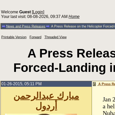
Welcome
Guest
[
Login
]
Your last visit: 08-08-2026, 09:37 AM
Home
News and Press Releases
​ A Press Release on the Helicopter Forced-
Printable Version
Forward
Threaded View
​ A Press Relea
Forced-Landing i
01-26-2015, 05:11 PM
​ A Press R
مبارك عبدالرحمن
Jan 
أردول
a hel
Nuba