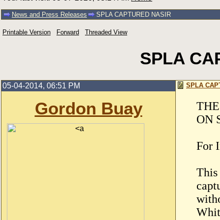
News and Press Releases
SPLA CAPTURED NASIR
Printable Version
Forward
Threaded View
SPLA CA
05-04-2014, 06:51 PM
SPLA CAP
Gordon Buay
THE
ON 
For 
This
capt
witho
Whit