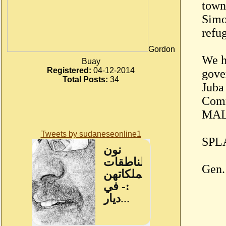
town 
Simo
refu
Gordon
We h
Buay
Registered:
04-12-2014
gove
Total Posts:
34
Juba
Com
MALI
Tweets by sudaneseonline1
SPLA
Gen.