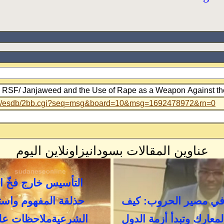
-bin/esdb/2bb.cgi?seq=msg&board=10&msg=1692478972&rn=0