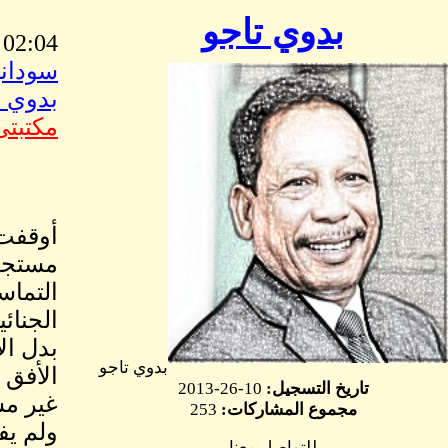
بدوي تاجو
02:04 AM Mar, 26 2015
سوداني
بدوي ت
مكتبتى
أوقفت 
مستجدا
الجنائ
بدل ال
بدوي تاجو
الأفق 
تاريخ التسجيل:
10-26-2013
غير مش
مجموع المشاركات:
253
ولم يف
للتواصل معنا