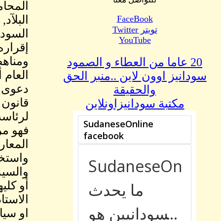
المحام
البلآد
FaceBook
تويتر Twitter
السودا
YouTube
ومناهض
20 عاما من العطاء و الصمود
العام 
سودانيز اوون لاين ..منبر الحق
دعوى خ
والحقيقة
مكتبة سودانيزاونلاين
لرئاسة
فهو مر
المعار
واستخر
والسيد
أو كلي
الاستا
او سيا