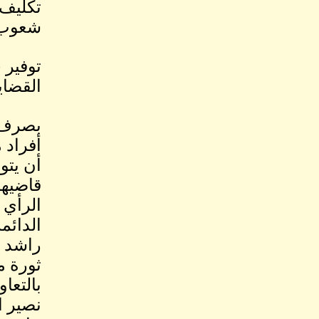
تكليف 
شعوب أ
توفير 
القضاي
بصرف ا
أفراد 
أن يتو
قاضيهم
الرأي و
الدائم
راشد ا
ثورة م
بالتعا
نصير ال