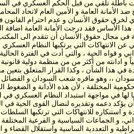
ت باطلة تلقي من قبل الحكم العسكري في السود
 ضد الأمانة العامة و الأمين العام لاتحاد المح
 لخرق حقوق الأنسان و عدم احترام القانون ف
هذا الأساس فقد درجت الأمانة العامة اضافة ا
ة في مجال حقوق الأنسان أن تتقدم الى المكتب
 عن الانتهاكات التي يرتكبها النظام العسكر
ي و قواه الحية ، والتي أدت في الفترة الحالية ا
اً و ادانته من أكثر من من منظمة دولية قانونية 
ة في هذا الشأن ، وكذا القرار المتعلق بتعين 
ودان ،، وهو ماقره شعب السودان و الفصائل ال
حكومية المختلفة ، لأن هذه الأدانة و الضغوط 
 لها في مواجهة استبداد النظام العسكري في ا
أن يؤكد دعمه وتقديره لنضال القوى الحية في ال
ة و استنكاره للانتهاكات التي ترتكبها السلطا
ني، و الجماعات السياسية و الفرعية المختلفة 
راطية و التعددية الساسية واستقلال القضاء و ا