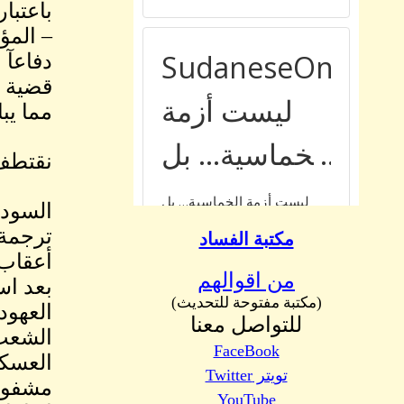
باعتبا
– المؤتم
دفاعآ 
قضية ت
مما يب
نقتطف 
السود
مكتبة الفساد
من اقوالهم
بعد اس
(مكتبة مفتوحة للتحديث)
العهود
للتواصل معنا
الشعب 
FaceBook
تويتر Twitter
مشفوعة
YouTube