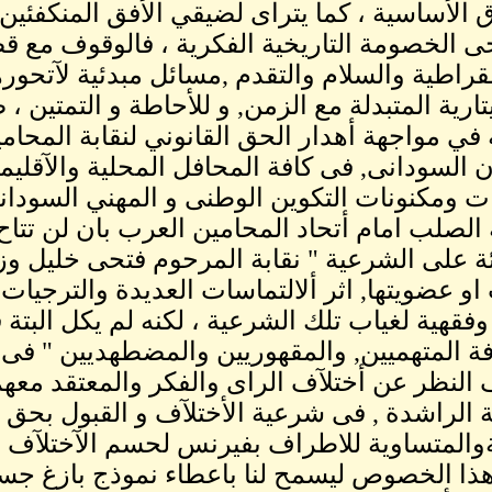
 الأساسية ، كما يتراى لضيقي الأفق المنكفئين ع
 الخصومة التاريخية الفكرية ، فالوقوف مع قضا
قراطية والسلام والتقدم ,مسائل مبدئية لآتحورها
ليتارية المتبدلة مع الزمن, و للأحاطة و التمتين
 في مواجهة أهدار الحق القانوني لنقابة المحا
ن السودانى, فى كافة المحافل المحلية والآقليمية
ت ومكنونات التكوين الوطنى و المهني السودان
الصلب امام أتحاد المحامين العرب بان لن تتاح 
ئة على الشرعية " نقابة المرحوم فتحى خليل وزم
او عضويتها, اثر ألالتماسات العديدة والترجيات
ة وفقهية لغياب تلك الشرعية ، لكنه لم يكل البتة
ة المتهميين, والمقهوريين والمضطهديين " فى ا
النظر عن أختلآف الراى والفكر والمعتقد معه
ة الراشدة , فى شرعية الأختلآف و القبول بحق 
ةوالمتساوية للاطراف بفيرنس لحسم الآختلآف
ذا الخصوص ليسمح لنا باعطاء نموذج بازغ جسد