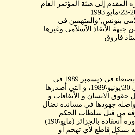
ه المقدم إلى هيئة المؤتمر العام
آمى بتونس,’والمتهمين فى
جبهة الآنقاذ الآسلآمى وغيرها
ستاذ فاروق
ترجمة لقرارات المكتب الدائم بدءاُ من دورة انعقاده بصنعاء في ديسمبر 1989 في
أعقاب الآنقلاب العسكري الذي حدث في السودان في 30\يونيو\1989، و التي أصدرها
 حقوق الانسان و الأتفاقات و
 بمواصلة جهودها في مساندة نضال
وقه من قبل سلطات الحكم
العسكري ، و الذي أعاد التاكيد عليها المكتب الدائم بدورة أنعقادة بالجزائر (مايو\190)
ه بشكل قاطع لأي تهجم أو