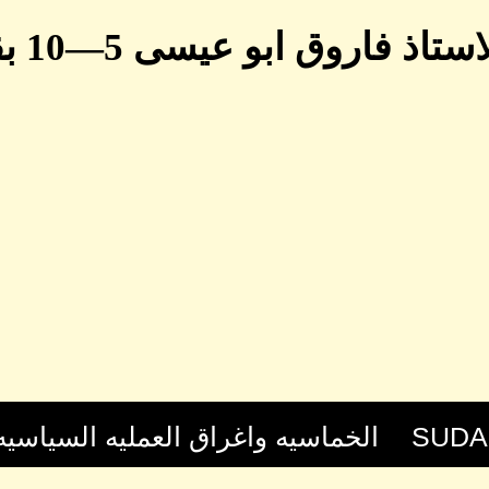
بو عيسى 5—10 بقلم بدوي تاجو المحامي