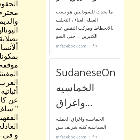
الحقوق
مجترحى
والديم
اليوتا
بصلابة
ألآنسا
بمكونا
موقفه 
المفتت
العرب 
أثباتي
عن كاف
" سلف 
الفقهي
العادل
و في ه