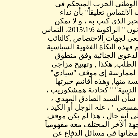
 الوطنى الحزب المتحكم فى
الالتماس تعليقاً" بأن نداء
بر الذي كتب به ، و لا يمكن
إقراره بأي حال لما فيه من تعد واضح على سيادة القانون " الراكوبة 6\1\2015، التماس
عى لجهات الاختصاص ,كالنائب
فهذه التكأة الفقهية السياسية
لدعوى الجنائية وفق منطوق
 برفض الطلب, هكذا , وتهييج مزاجى
ت لممارسة إي موقف "سيادي"
ة منها, وهذه أقانيم خبرتها
 الدينية" " كحادثة همشكوريب ،
 شأن السيد الصادق المهدي ،
مسعي " ، عله الوجل أو الكيد ،
على أية حال ، هذا لم يكن موقف
جهة ألآخر المختلف معه مفهوميآ
 مظانها في مسائل الدفاع عن