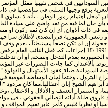
ين السودانيين فى شخص نقيبها ممثل المؤتمر
, لتعرية برقع وجهها السلبي في مناهضتها في ذات 
ن "محل أهتمام رموز الوطن ، بأنه لا يساوي الح
ة فى ذات ألآوان, أي إن كان ثمة ركون او مس
أو رئيس الجمهورية في التصدي لأطلاق سراحهم 
جولة إن لم تكن نصحاً مستبطنآ ، بعدم وقف ا
قانون 1991 \18 إجراءات كما فعل النائب العام
 الجمهورية بعدم التدخل ونصحه, أو أن تدخل
بوط بألآعتذار, كما جاءت التصورات غير المؤسس
ضة السودانية طيلة عقود الأستهبال و الفهلوة "
اج البترول ، وختماٌ لجان الوساطة القومية في
 أبراهيم الشيخ إبان أعتقالها.مما كان مردود "ال
هما، و استمرار العسف و الأذلال و الأعتقال ،و
ذ فاروق طيلة أدائه النضالي الحقوقي ، فى موا
سيآ أو نظريآ فليس كأمر عابر تقييم المواقف و