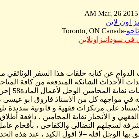
ز اون لاين
اجو
-Toronto, ON Canada
 فى سودانيزاونلاين
الدوام عن كتابة حلقات هذا السفر الوثائقي محاو
ت الأحداث الشائكة المندفعة من كافة المناح
ية في مواجهة كل من الاستاذ فاروق ابو عيسى ،
استناد على مرتكزات فقهية و قانونية سديدة تلي
الفقهي و الأنحياز نقابة المحامين ، دافعة أطل
رفة لسجلهم النضالى والكفاحى ، بأقحام عامل
ق بها الوجل أقله –لا أقول الكيد ، عند هذه الح