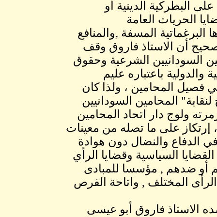
لى البطركية الدينية أو
يا الحريات العامة
 البرغماتية المسفة ,والمنافع
 ، صحيح أن الاستاذ فاروق وقف
مين السودانيين الشرعية وحقوق
 والدولية باعتباره عليم
ي فصيل المحامين ، ولذا كان
لنقابة" المحامين السودانيين
رته ولوج دار اتحاد المحامين
، إرتكاز على ما تصله من معينات
 في الدفاع والنضال دون هوادة
لقضايا السياسية وقضايا الرأي
م أو ضدهم , مؤسسا للمبادى
الرأى المختلف , واتاحة الفرص
ه الاستاذ فاروق أبو عيسى