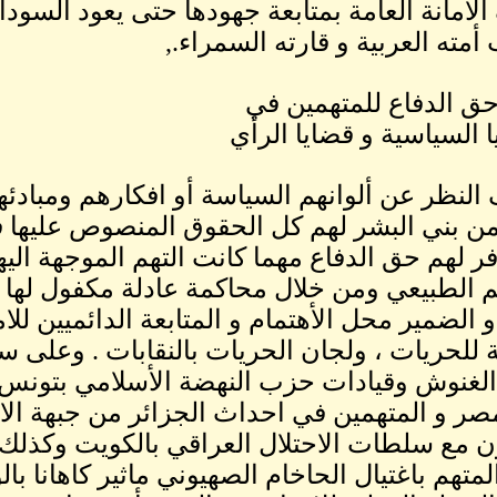
الأمانة العامة بمتابعة جهودها حتى يعود السو
مته العربية و قارته السمراء.,
حق الدفاع للمتهمين في
ا السياسية و قضايا الرأي
لنظر عن ألوانهم السياسة أو افكارهم ومبادئهم
من بني البشر لهم كل الحقوق المنصوص عليها
فر لهم حق الدفاع مهما كانت التهم الموجهة ال
 الطبيعي ومن خلال محاكمة عادلة مكفول لها 
 الضمير محل الأهتمام و المتابعة الدائميين للاما
ة للحريات ، ولجان الحريات بالنقابات . وعلى س
لغنوش وقيادات حزب النهضة الأسلامي بتونس .
صر و المتهمين في احداث الجزائر من جبهة الانق
ون مع سلطات الاحتلال العراقي بالكويت وكذل
متهم باغتيال الحاخام الصهيوني ماثير كاهانا بال