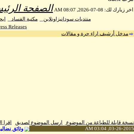
الصفحة الرئيس
اخر زيارك لك: 08-07-2026, 08:07 AM
منتديات سودانيزاونلاين
مكتبة الفساد
اب
ess Releases
مدخل أرشيف اراء حرة و مقالات
نسخة قابلة للطباعة من الموضوع
ارسل الموضوع لصديق
اقرا 
03-26-2015, 03:04 AM
وثائق نضالية من دف