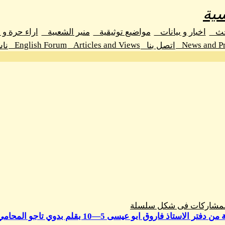
ية
حث
اخبار و بيانات
مواضيع توثيقية
منبر الشعبية
اراء حرة و
English Forum
Articles and Views
News and Pr
اتصل بنا
نا
المشاركات فى شكل سلسلة
تر الاستاذ فاروق ابو عيسى 5—10 بقلم بدوي تاجو المحامي