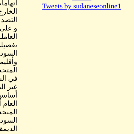
اتهاما
Tweets by sudaneseonline1
الخارج
التصدي
و على 
العامل
تفصيلي
السودان
وأقليمي
المتحد
في الس
غير ال
أساسيا
العام 
المتحد
السودا
الديمق