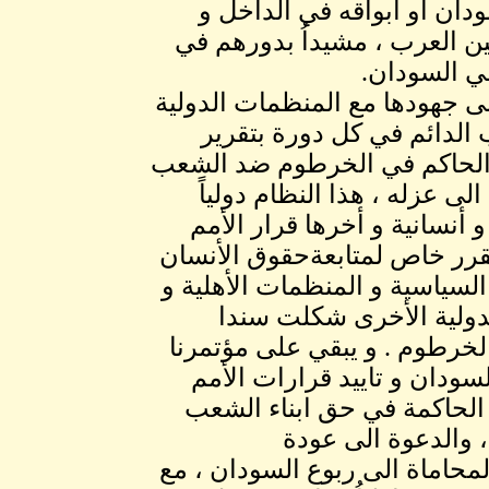
ان أو أبواقه في الداخل و
امين العرب ، مشيداُ بدورهم في
ي السودان.
لى جهودها مع المنظمات الدولية
 الدائم في كل دورة بتقرير
ي الحاكم في الخرطوم ضد الشعب
لى عزله ، هذا النظام دولياً
و أنسانية و أخرها قرار الأمم
مقرر خاص لمتابعةحقوق الأنسان
سياسية و المنظمات الأهلية و
الدولية الأخرى شكلت سندا
لخرطوم . و يبقي على مؤتمرنا
سودان و تاييد قرارات الأمم
ت الحاكمة في حق ابناء الشعب
، والدعوة الى عودة
لمحاماة الى ربوع السودان ، مع