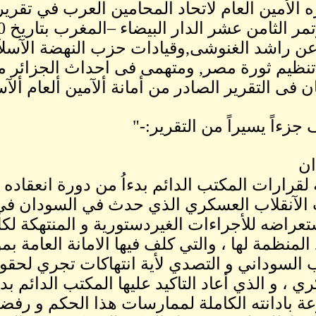
ره الأمين العام لاتحاد المحامين العرب في تقرير
ر الثامن عشر الدار البيضاء –المغرب بتاريخ 20-23\مايو 1993
عن راشد الغنوشى,وقيادات حزب النهضة الآسل
نظيم ثورة مصر, ومتهمى فى احداث الجزائر من 
ان فى التقرير الصادر من أمانة ألآمين ألعام ألآ
جزءاً يسيراً من التقرير:-"
ان
تعراضه للأجراءات الغيردستورية و المنتهكة لكل
 المنظمة لها ، والتي كلف فيها الامانة العامة
السوداني و التصدي لأية انتهاكات تجري لحق
 بادانته الكاملة لممارسات هذا الحكم و رفض