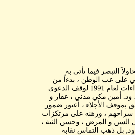
لآ التبصر فيما تأتي به
ي على عب الوطن ، بدءاً من
التماسات نقابة المحامين الوجل لأعمال المادة58 إجراءات لعام 1991 لوقف الدعوى
 ود. أمين مكي مدني ، عقار و
ق بموقف الأجلاء ، أعتور ضمور
اق سراحهم ، ورهنه على مرتكزات
 السن و المرض ، وحسن النية ،
دود, بل ذهب التماس نقابة