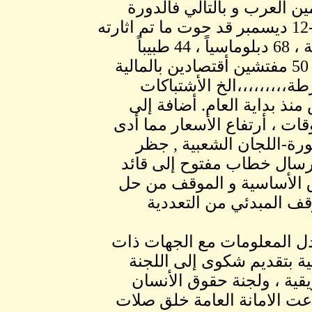
ين العرب و بالتالي فالدورة
التالية لعام 1989 – المنعقدة في صنعاء في الفترة9----12 ديسمبر قد حوت ما تم اثارته
سابقاً بأضافة التنوير حول فصل 14 سفيراً من الخارجية ، 68 دبلوماسياً ، 44 طبيباً
وأخصائياً 25 مستشاراً من وزارة العدل و النائب العام 50 مفتشين أقتصادين بالمالية
مسلحة و أيضاً 360 ضباط شرطة،،،،،،،،،الخ الأشتباكات
ليم الغربية تجاوز ضحاياها 1500 شخص منذ بداية العام. أضافة إلى
ات ، أرتفاع الأسعار مما أدى
رة-اللجان الشعبية , جظر
ارسال خطاب مفتوح إلى قائد
ق الأساسية و الموقف من حل
وقف المبدئي من التعددية
ادل المعلومات مع الجهات ذات
ية بتقديم شكوى إلى اللجنة
يقية ، ولجنة حقوق الأنسان
طاعت الامانة العامة خلق صلات