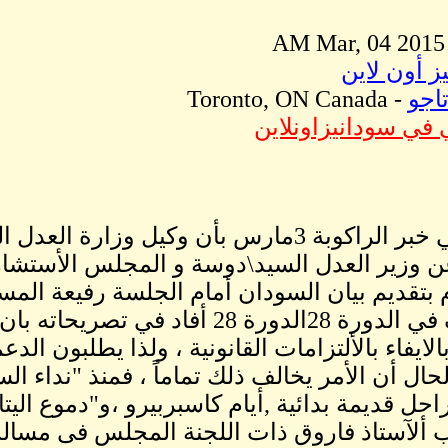
ز أون لاين
اجو
- Toronto, ON Canada
 في سودانيزاونلاين
جاء في خبر الراكوبة 3مارس بأن وكيل وزار
عن وزير العدل السيد\دوسة و المجلس الأستشا
بتقديم بيان السودان أمام الجلسة رفيعة ال
بجنيف في الدورة 28الدورة 28 أفاد
الايفاء بالألتزامات القانونية ، ولذا يطلبون الدع
لحال أن الأمر يخالف ذلك تماماً ، فمنذ "نداء ال
احل قديمة بدائية ,أيام كاسبربيرو ،و"دموع الي
ألآستاذ فاروق ذات اللجنة المجلس فى مسالة 