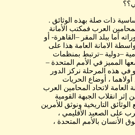
ي؟؟
ساسية ذات صلة بهذه الوثائق .
سي لاتحاد المحامين العرب فمكتب الأمانة
ته أما ببلد المقر –القاهرة- أو
واسطة الامانة العامة هذا على
ومية –دولية –ترتبط بمنظمات
عها المميز في الأمم المتحدة –
في هذه المرحلة نركز الدور
أولاهما ، أوضاع الحريات
ة العامة لاتحاد المحامين العرب
 إثر انقلاب الجبهة القومية
المسلمين في يونيو1989، -من واقع الوثائق التاريخية ونوثق للأمرين
رب على الصعيد الأقليمي ،
ق الأنسان بالأمم المتحدة ،