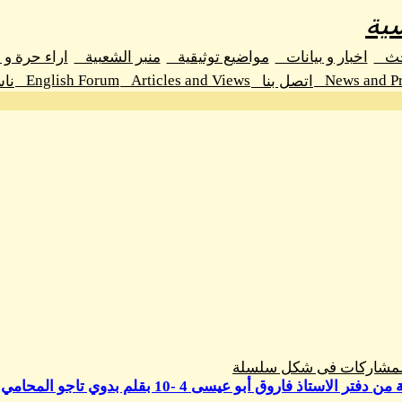
ية
حث
اخبار و بيانات
مواضيع توثيقية
منبر الشعبية
اراء حرة و
English Forum
Articles and Views
News and Pr
اتصل بنا
نا
المشاركات فى شكل سلسلة
تر الاستاذ فاروق أبو عيسى 4 -10 بقلم بدوي تاجو المحامي