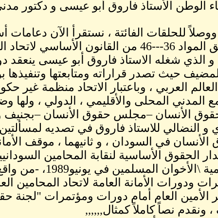
اء الوطن الأستاذ فاروق أبو عيسى و دكتور مدن
ووصلاً للحلقات الفائتة ، نستقرأ الآن دعامات أ
إنه وفق المواد 36---46 من القانون الأسا
 و الذي شغله الاستاذ فاروق أبو عيسى ينعقد دورا
المضيف حيث تصدر قراراته ومتابعتها وتنفيذها ب
لعالم العربي ، وباعتبار الاتحاد منظمة غير حك
ع المدني المحلى والأقليمي ، الدولي ، ولها وض
قوق الأنسان –مجلس حقوق الأنسان –بجنيف و 
ي و النضالي للاستاذ فاروق في تصديه لمسألتين 
الأنسان في السودان ، و ثانيهما ، موقف الأمان
ار الحقوق الأساسية لنقابة المحامين السودانيين
الاسلامية \الأخوان 
ات ودورات الأمانة العامة لاتحاد المحامين الع
ر الأمين العام أمام دورات ومؤتمرات "لجنة حقو
 ونقدم نصاً كاملاً كمثال,,,,,,