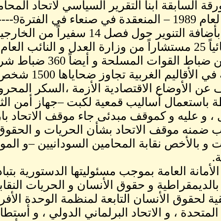
رقة السابقة أبنا التقرير السياسي لاتحاد المحام
500 من ضباط القوات ال
القبلية في الأقا
عن الأوضاع الاقتصادية الأزمة ،السكر المحروق
 باستعمال أساليب قمعية لكبت –جهاز أمن الثو
 ، و عليه و كموقف مبدئى جاء موقف الاتحاد ب
اب ضمنه موقف الاتحاد بشأن الحريات و الحقو
ات و بالأخص نقابة المحامين السودانيين –و الم
.
لأمانة العامة بموجب مسئوليتها الدستورية بتب
بالديمقراطية و حقوق الأنسان و الحريات النقاب
قية لحقوق الأنسان التابعة لمنظمة الوحدة الأفر
 المتحدة ، و الاتحاد البرلماني الدولي ، و أست