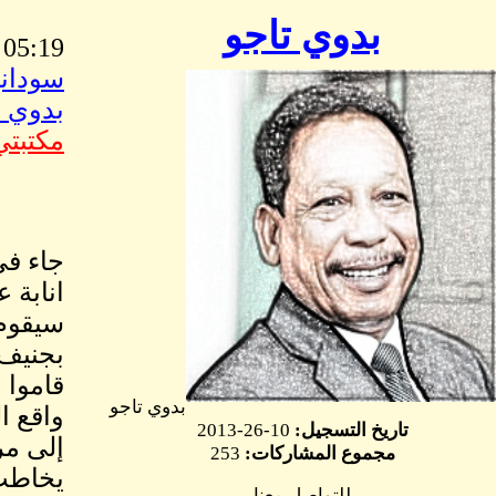
بدوي تاجو
05:19 AM Mar, 04 2015
سوداني
بدوي ت
مكتبتي
انابة 
سيقوم 
قاموا ب
بدوي تاجو
واقع ا
تاريخ التسجيل:
10-26-2013
إلى مر
مجموع المشاركات:
253
يخاطب 
للتواصل معنا