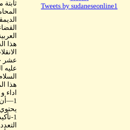
ثابتة 
Tweets by sudaneseonline1
المحام
الديمق
القضاء
العربي
هذا ال
الانقل
عشر حز
عليه ا
السلام بج
هذا ال
اداء و
1—أن 
يحتوي
1-تأك
التعدد