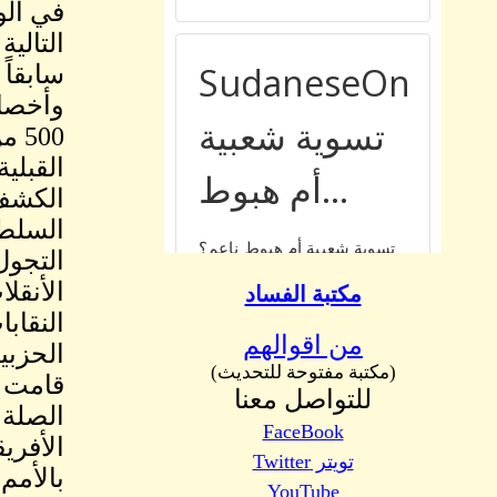
في الو
الكشف 
السلطة
التجول
الأنقل
مكتبة الفساد
النقاب
من اقوالهم
الحزبية
(مكتبة مفتوحة للتحديث)
قامت ا
للتواصل معنا
الصلة 
FaceBook
الأفري
تويتر Twitter
بالأمم
YouTube