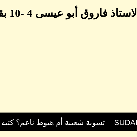
بو عيسى 4 -10 بقلم بدوي تاجو المحامي