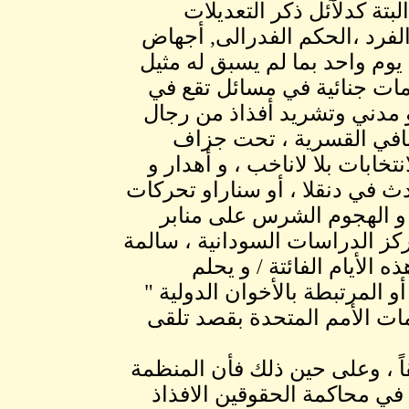
لبتة كدلآئل ذكر التعديلات
لسلطان الفرد ،الحكم الفدرالى, أجهاض
\7، اغلاق الصحف 14صحيفة في يوم واحد بما لم يسبق له مثيل
مات جنائية في مسائل تقع في
و مدني وتشريد أفذاذ من رجال
لمنافي القسرية ، تحت جزاف
تخابات بلا لاناخب ، و أهدار و
في دنقلا ، أو سناراو تحركات
 و الهجوم الشرس على منابر
ركز الدراسات السودانية ، سالمة
ه الأيام الفائتة / و يحلم
 المرتبطة بالأخوان الدولية "
ات الأمم المتحدة بقصد تلقى
اً ، وعلى حين ذلك فأن المنظمة
في محاكمة الحقوقين الافذاذ