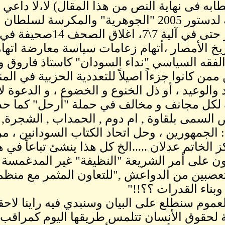
طابه فى نهاية النص من هذا المقال) لا،لا داعي ا
الاحقة لدستور 2005 "الجوهرية" والمكرسة 
الحوار حتى في آلية 7
يخ الأمصار ،أتهام زعامات سياسة معارضة اتها
الفقه السياسي "نداء السودان" كاستاذ فاروق 
ممن كانوا جزءاً اصيلاً للتعددية الحزبية في ا
 والوعيد ، أو ذل الخنوع و الخضوع ، و الدعوة لان
ل مجانف و مخالف في حملة "أرحل" كما حدث 
 السمى بلقاوة , ام دوم , الحمداب , الشجرة,
: الجمهورين ، وحل اتحاد الكتاب السودانين ، م
 الخاتم عدلان .....الخ كل هذا ينشئ تباعاً في هذ
ون على أمر الشريعة "النظيفة" غير المدغمسة أو
تعصبين من الدواعش ,"للتعاون المثمر مع منظم
وبناء القدرات ؟؟!!"
عموم سنطلع على البيان وسنبدي فيه راينا لاحق
ة لحقوق الأنسان تتلمس طريقها اليوم كمراقب 