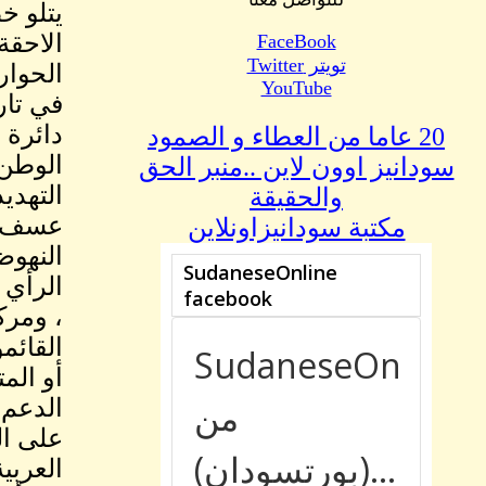
يتلو خ
FaceBook
تويتر Twitter
YouTube
في تار
دائرة 
20 عاما من العطاء و الصمود
الوطن 
سودانيز اوون لاين ..منبر الحق
التهديد
والحقيقة
عسف لك
مكتبة سودانيزاونلاين
النهوض
الرأي 
، ومركز
القائم
أو الم
الدعم 
على ال
العربي