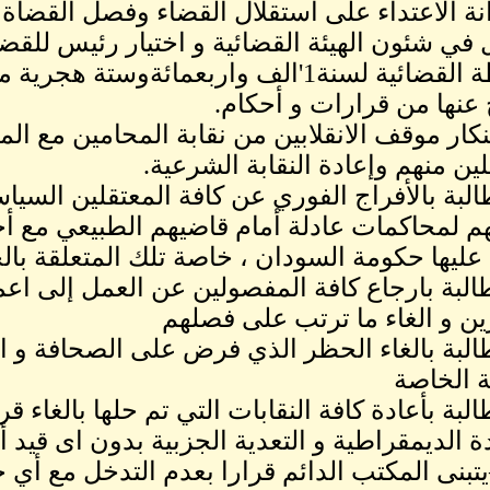
نة الاعتداء على استقلال القضاء وفصل القضاة 
 في شئون الهيئة القضائية و اختيار رئيس للقضا
السلطة القضائية لسنة1'الف واربعمائةوست
 عنها من قرارات و أحكام.
كار موقف الانقلابين من نقابة المحامين مع المط
لين منهم وإعادة النقابة الشرعية.
البة بالأفراج الفوري عن كافة المعتقلين السياسي
م لمحاكمات عادلة أمام قاضيهم الطبيعي مع أحتر
ليها حكومة السودان ، خاصة تلك المتعلقة بال
البة بارجاع كافة المفصولين عن العمل إلى اعمال
 و الغاء ما ترتب على فصلهم
البة بالغاء الحظر الذي فرض على الصحافة و
ة الخاصة
لبة بأعادة كافة النقابات التي تم حلها بالغاء ق
 الديمقراطية و التعدية الجزبية بدون اى قيد 
—يتبنى المكتب الدائم قرارا بعدم التدخل مع أي 