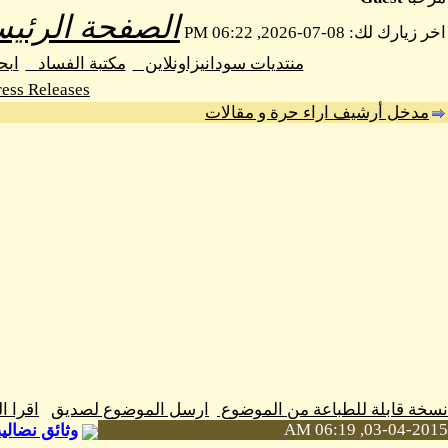
الصفحة الرئيس
اخر زيارك لك: 08-07-2026, 06:22 PM
منتديات سودانيزاونلاين
مكتبة الفساد
اب
ess Releases
مدخل أرشيف اراء حرة و مقالات
نسخة قابلة للطباعة من الموضوع
ارسل الموضوع لصديق
اقرا 
03-04-2015, 06:19 AM
وثائق نضالية من دف