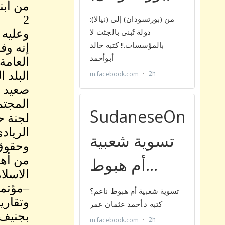
من أبن
2
وعليه 
العامة
البلد 
صعيد ا
المجتم
لجنة ح
الرياد
وحقوق 
من أهد
–مؤتمر
وتقاري
بجنيف ،