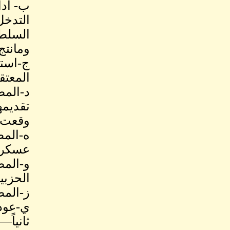
ب- أدا
التدخل
ومانتج
ج-استن
المعتق
د-المط
تقديمه
وقعت ع
ه-المط
عسكرين
و-المط
الحزبي
ز-المطا
ي-عودة
ثانياً