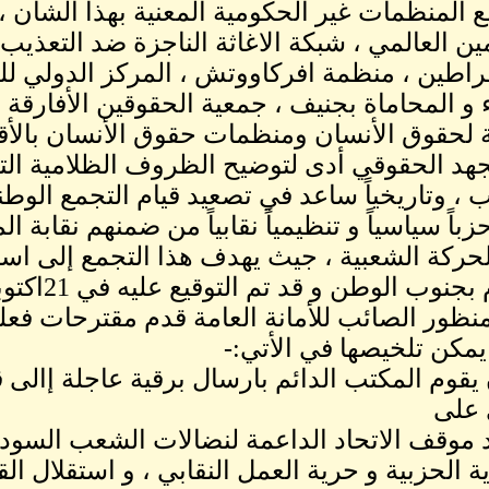
مع المنظمات غير الحكومية المعنية بهذا الشأن ، 
ين العالمي ، شبكة الاغاثة الناجزة ضد التعذيب ،
راطين ، منظمة افركاووتش ، المركز الدولي للح
 و المحاماة بجنيف ، جمعية الحقوقين الأفارقة
ة لحقوق الأنسان ومنظمات حقوق الأنسان بالأقط
جهد الحقوقي أدى لتوضيح الظروف الظلامية ال
اب ، وتاريخياً ساعد في تصعيد قيام التجمع ال
باً سياسياً و تنظيمياً نقابياً من ضمنهم نقابة 
لحركة الشعبية ، جيث يهدف هذا التجمع إلى است
نوب الوطن و قد تم التوقيع عليه في 21اكتوبر من ذات العام .
منظور الصائب للأمانة العامة قدم مقترحات فع
 يمكن تلخيصها في الأتي:-
يقوم المكتب الدائم بارسال برقية عاجلة إالى قا
 على
يد موقف الاتحاد الداعمة لنضالات الشعب السود
ية الحزبية و حرية العمل النقابي ، و استقلال ا