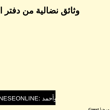
وثائق نضالية من دفتر الاستاذ فاروق أ
مرحبا
Guest