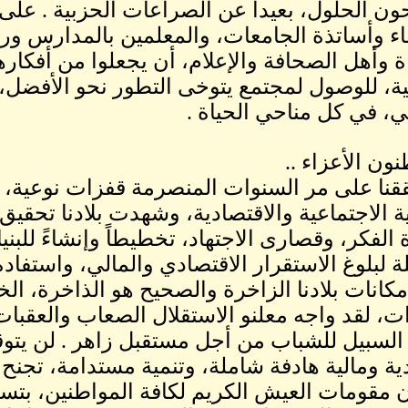
ون الحلول، بعيداً عن الصراعات الحزبية . على
اء وأساتذة الجامعات، والمعلمين بالمدارس ور
ة وأهل الصحافة والإعلام، أن يجعلوا من أفكاره
ية، للوصول لمجتمع يتوخى التطور نحو الأفضل، با
بي، في كل مناحي الحياة .
ون الأعزاء ..
قنا على مر السنوات المنصرمة قفزات نوعية، 
ية الاجتماعية والاقتصادية، وشهدت بلادنا تحقيق 
الفكر، وقصارى الاجتهاد، تخطيطاً وإنشاءً للبنيا
ة لبلوغ الاستقرار الاقتصادي والمالي، واستفاد
إمكانات بلادنا الزاخرة والصحيح هو الذاخرة، ال
ات، لقد واجه معلنو الاستقلال الصعاب والعقبا
السبيل للشباب من أجل مستقبل زاهر . لن يتو
ية ومالية هادفة شاملة، وتنمية مستدامة، تجنح ل
مقومات العيش الكريم لكافة المواطنين، بتسر