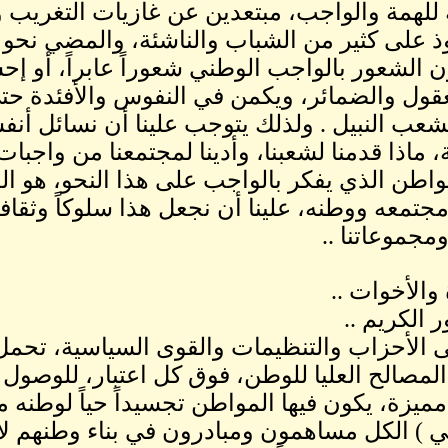
ة للهمة والواجب، مبتعدين عن غازيات التغريب 
 على كثير من الشباب والناشئة، والمضي نحو الأص
ون الشعور بالواجب الوطني شعوراً عابراً، أو إح
قول والضمائر، ويكمن في النفوس والأفئدة حت
لشعب النبيل . ولذلك يتوجب علينا أن نسائل أنف
ة، ماذا قدمنا لشعبنا، وأدينا لمجتمعنا من واجبات
واطن الذي يفكر بالواجب على هذا النحو، هو ال
مجتمعه ووطنه، علينا أن نجعل هذا سلوكاً وثقاف
ومجموعاتنا ..
 والأخوات ..
 الكريم ..
 الأحزاب والتنظيمات والقوى السياسية، تحمل م
لمصالح العليا للوطن، فوق كل اعتبار، للوصول 
مميزة، يكون فيها المواطن تجسيداً حياً لوطنه مقو
 ) الكل مساهمون ومبادرون في بناء وطنهم لا 