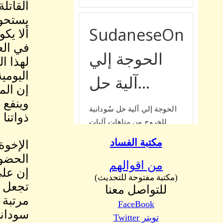
القاتل
يستحوذ
ألا يك
في الع
لهذا ا
اليومي
إن الم
وينفع 
ذواتنا 
مكتبة الفساد
الإخوة
الحضور
من اقوالهم
إن على
(مكتبة مفتوحة للتحديث)
تجعل ا
للتواصل معنا
مرتبة 
FaceBook
سوداني
تويتر Twitter