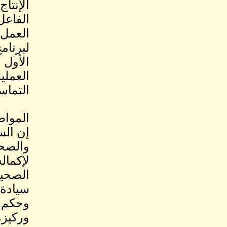
الإنتا
الفاعل
العمل 
لبرنام
الأول 
العملي
التماس
المواطن
إن الس
والصحي
لإكمال
الصحيح
سيادة 
وحكم ا
وركيزة