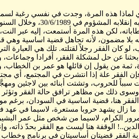
ي لماذا هذه المرة، وجدت في نفسي رغبة لسماع
دشن به إنقلابه المشؤوم ف
باته، لكن هذه المرة أستمعت، إليه عبر النت، و
 بلا مضمون، لأنه تجاهل قضية اساسية وهي قضية
 لو كان الفقر رجلاً لقتلته. تلك هي العبارة التي
حثنا عن حل لمشكلة الفقر، أفرادا وجماعات، و
ة، ثمة من يقول إن قائلها هو عمر بن الخطاب، 
إن الفقر علة إذا انتشرت في المجتمع، أي مج
سبباً للحروب، وتشتت أبنائه بين لاجئين ومهجّ
وى ذلك من مظاهر ترافق حالة الفقر وتؤثر 
لفقر هنا، قضية اساسية في السودان، برغم موا
ا زال يشهد حروبا مستعرة، لاسيما في عهد في 
مرور الكرام، لاسيما من شخص مثل عمر البشير
لدين..! الوقفة هنا ليست مع الفقر بحدّ ذاته، وإ
ة الفقر قضيتان أساسيتان في برنامج وخطاب 