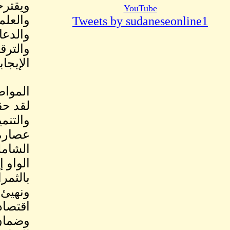
ويقترح
YouTube
والعلم
Tweets by sudaneseonline1
والدعا
والترق
الإيجا
المواطن
لقد حق
والتنم
عصارة 
الشامل
الواو 
بالثمر
ونهيئ 
اقتصاد
وضمان 