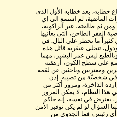
 خطابه، بعد خطابه الأول الذي
ي 30/6/1989، وخلال السنوات الماضية، لم استمع الى إي
من ثم طالعته، عبر الراكوبة،
 الفقر الطاحن، التي يعانيها
 كثيراً ما تخطر على البال. في
دول، تتجلى عبقرية قائل هذه
وبالطبع ليس عمر البشير، مهما
تمع على سطح الكون، أرهقته
َرين ومغتربين وباحثين عن لقمة
في شخصيّة من تصيبه. إذن
رده الذاخرة، ومرور أكثر من
هذا النظام، لا يمكن المرور
، يفترض في نفسه، إنه حاكم
نما السؤال لو لم يكن توفير الأمن
أي رئيس، فما الجدوى من