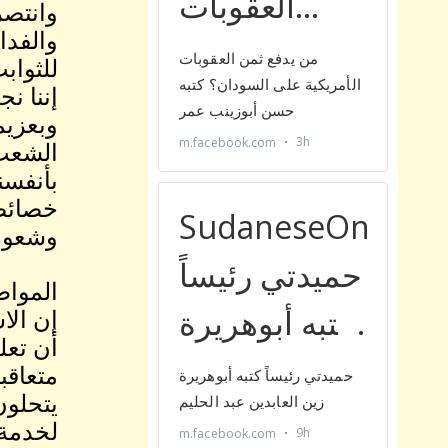
وانتصر
والفدا
للثواب
إننا ن
وبعزيم
الشعب ا
بأنفسن
خصائصه
وشعور 
المواطن
إن الا
أن تعل
متعاقب
يتحلون
لخدمة 