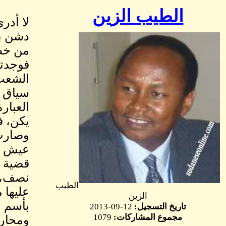
الطيب الزين
لا أدر
من خطا
فوجدته
الشعب،
سياق ب
العبار
يكن، ف
وصارت 
عيش وس
قضية ا
نصف، م
الطيب
عليها 
الزين
بأسم ا
تاريخ التسجيل:
12-09-2013
مجموع المشاركات:
1079
ومحارب