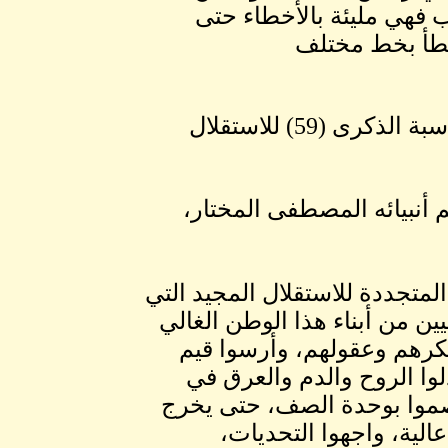
ب فهي مليئة بالأخطاء حتى
لخطأ بخط مختلف
نص خطاب رئيس الجمهورية المشير عمر البشير بمناسبة الذكرى (59) للاستقلال
م أنبيائه المصطفى المختار،
لمتجددة للاستقلال المجيد التي
سيين من أبناء هذا الوطن الغالي
ا فكرهم وعقولهم، وأرسوا قيم
لوا الروح والدم والعرق في
تصموا بوحدة الصف، حتى يخرج
الية، واجهوا التحديات،