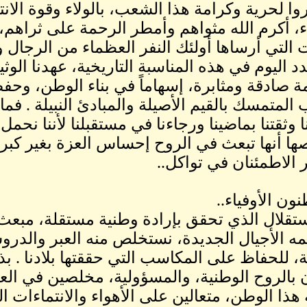
وا لحرية وكرامة هذا الشعب، بالولاء وقوة الانت
ء، أكرم الله مثواهم وأمطر الرحمة على ثراهم، وا
ت التي أرساها أولئك النفر العظماء من الرجال وا
جدد اليوم في هذه المناسبة التاريخية، عهدنا ال
ة صادقة ومثابرة، إسهاماً في بناء الوطن، وحفظ 
لمتمسك بالقيم الأصيلة والمبادئ النبيلة . فما أ
ا وثقتنا بماضينا ورجاءنا في مستقبلنا لأننا نح
ا أنها تبعث في الروح إحساس العزة بغير كبر و
الاطمئنان في تواكل..
ون الأوفياء..
ستقلال الذي تحقق بإرادة وطنية مستقلة، مبعث 
مه الأجيال الجديدة، نستخلص منه العبر والدرو
ة، للحفاظ على المكاسب التي حققتها بلادنا . بذ
 بالروح الوطنية، والمسؤولية، مخلصين في ال
هذا الوطن، متعالين على الأهواء والانتماءات ا