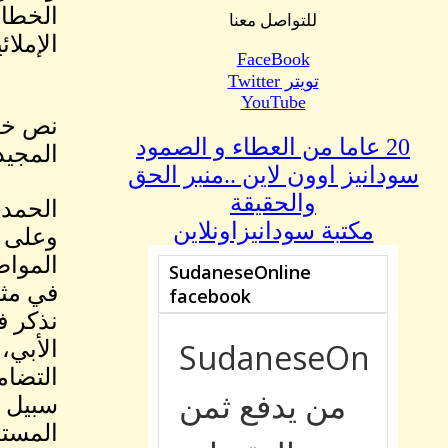
الخطاب
للتواصل معنا
الإملا
FaceBook
تويتر Twitter
YouTube
20 عاما من العطاء و الصمود
المجيد 
سودانيز اوون لاين ..منبر الحق
والحقيقة
الحمد 
مكتبة سودانيزاونلاين
وعلى آل
المواطن
في مثل
نذكر في
الأبي،
التضام
سبيل ا
المستع