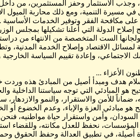
ج، وجذب الاستثمار وحفز المستثمرين، من داخل
 في مسيرة التنمية، ومع ذلك محاربة الميول الاس
على مكافحة الفقر وتوفير الخدمات الأساسية . 
ج إصلاح الدولة التي أعلنا تشكيلها بمجلس الوزر
ولجانها الست المتخصصة من الانتهاء من دراسته
ة لمسائل الاقتصاد وإصلاح الخدمة المدنية، وتط
ك الاجتماعي، وإعادة تقييم السياسة الخارجية
ون الأعزاء ...
لام هدف ومبدأ أصيل من المبادئ هذه وردت 
ح هو المبادئي التي توجه سياستنا الداخلية و
ه، ضماناً للأمن والاستقرار، والنمو والازدهار،
 هو مبادئي العزة والإباء، وعدم الخضوع أو الخ
السودان، وأمن واستقرار حياة مواطنيه، فنحن 
لمؤسسات، نحفظ للعدل مكانته، وللقضاء استقلا
 أصيلة، في تطبيق العدالة وحفظ الحقوق وحمايت