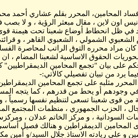
يس اون لاين ، مقال مبعثر الرؤية ، و لا بصب ف
 في ظل انحطاط أوضاع شعبنا تحت هيمنة قوى ا
 الشعبوي الشمولي ، الشعبوي القاهر ، و قرائ
كان مراد محرره التوق الراتب لمحاصرة الفسا
وريات الحقوق الاساسية لشعبنا المضام ، ان لا ي
حكم على بيان "تجمع المحامين الديمقراطيين" كما 
يما يرد من تبيان تفصيلي كالأتي:-
 المحرر مثلبه على تجمع المحامين الديمقراطين 
ي وجودهم أو يحط من قدرهم ، كما يتجه المسا
من قوى شعبنا تسعى لتنظيم نفسها رسمياً ،
ل ، الحزب الجمهوري ، منظمات المجتمع المد
ات السودانية ، و مركز الخاتم عدلان ، ومركزس
 المحامين الديمقراطين و هنالك فصيل أساسي م
ين و على ريادته الاستاذ جلال السيد/و أمين 