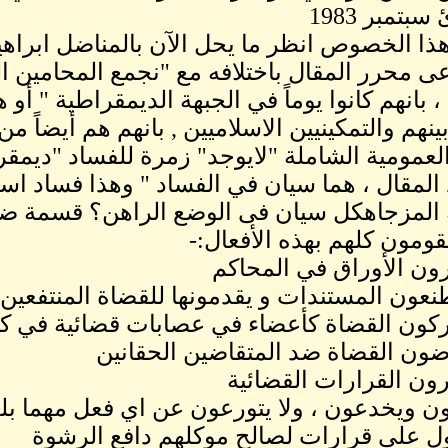
بتمبر 1983
ذا الخصوص انظر ما يحل الآن بالمناضل ابراهي
اعى محرر المقال باختلافه مع "نجمع المحامين
، بانهم كانوا يوماً في الجبهة الديمقراطية " أو 
ينهم والتمكينيين الاسلاميين , بانهم هم أيضاً 
لعمومية الشاملة "لايوجد" زمرة للفساد "ديمقر
المقال ، هما سيان في الفساد " وهذا فساد اس
ة المزجاهكل سيان فى الوضع الراهن؟ قسمة ض
ومون كلهم بهذه الأفعال:-
بون ويخدعون ، ولا يتورعون عن اي فعل مهما ب
 على قرارات لصالح موكلهم دافع الرشوة