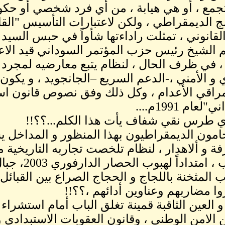
تجمع ، أو هي هيابة ، من أي فرد شخصي أو ح
مج الديمقراطي ، ولكن لاعتبارات التأسيس "الق
القانوني ، تمثلت راداءتها شأواً في حبس السيد 
م الشيخ رئيس حزب المؤتمر السوداني قيد الا
، في ظرف الحال ، لنظام يتبع معارضيه لمجرد ا
ي و الأمني ،-الدعم السريع –الجانجويد ، و يكون
اقي الأعدام ، وكل ذلك وفق نصوص قانون است
لعام 1991م....
 طرس نقي شفاف يأت هذا الكلم...؟؟!!
حامون الديمقراطيون بهذا المنظور و المداخل 
فة و ألاهدار ، لنظام تلخصت تجاربه التاريخية 
الجنوب ، امت
المثخنة باللجاج و الحجاج الصراع بين القبائل ، 
وا مضاربهم وعناوين أدائهم ،؟؟!!
و العين الثاقبة قمينة تغلق الباب أمام استشراء 
ن الامن الوطني ، وقانون العقوبات الاستبدادي