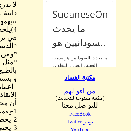
لا ندر
ذاتية 
تنبهمه
4)يلخ
هي ترك
*الديم
*ومن 
*مثل ع
بالطبع.
مكتبة الفساد
و يستط
–اعمار
من اقوالهم
الانقاذ
(مكتبة مفتوحة للتحديث)
أن محر
للتواصل معنا
1-يعمم الفعل الجنائي على الكافة
FaceBook
2-يخصص مراقى الفعل 1,2,3
تويتر Twitter
3-يحي
YouTube