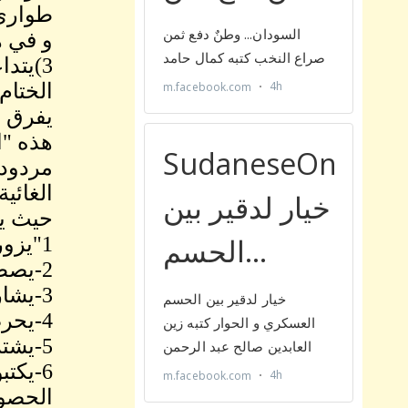
طوارئ س
و في ه
3)يتد
الختام 
يفرق ب
هذه "ا
مردود 
الغائي
حيث يق
1"يزورون الأوراق في المحاكم
2-يصطنعون المستندات و يقدمونها للقضاة المنتفعين معهم
3-يشاركون القضاة كأعضاء في عصابات قضائية في كافة درجات المحاكم وعمرها
4-يحرضون القضاة ضد المتقاضين الحقانين
5-يشترون القرارات القضائية
6-يكت
الحصول