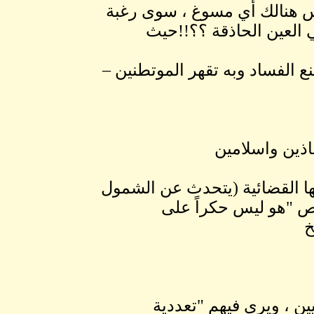
يس هنالك أي مسوغ ، سوى رغبة
 العين الحاذقة ؟؟!!حيث
ع الفساد وبه تقهر الموتطنين –
اذين واسلامين
يها القضائية (يتحدث عن الشمول
صص "هو ليس حكراً على
خ
يين ، ويرى فيهم "تعددية