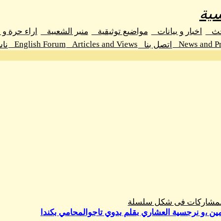
ية
حث
اخبار و بيانات
مواضيع توثيقية
منبر الشعبية
اراء حرة و
English Forum
Articles and Views
News and Pr
اتصل بنا
نا
المشاركات فى شكل سلسلة
ين ،و نرجسية العشاري بقلم بدوي تاجوالمحامي بكندا