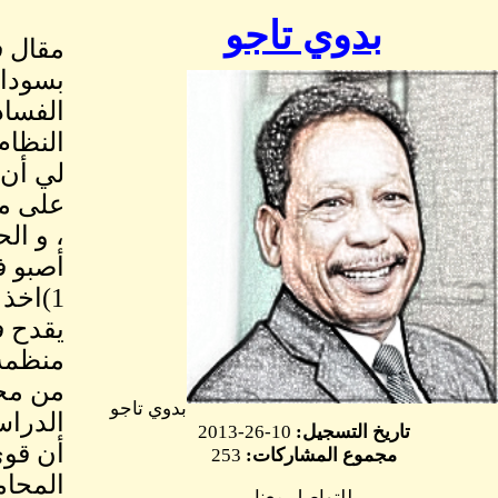
بدوي تاجو
بسودان
الفساد
النظام
لي أن 
على مح
، و ال
أصبو ف
1)اخذ
يقدح ف
منظمة 
من مجا
بدوي تاجو
الدراس
تاريخ التسجيل:
10-26-2013
أن قوى
مجموع المشاركات:
253
المحام
للتواصل معنا