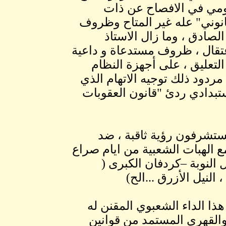
كومي في الافصاح عن ذات
انوني" عله غير المتاح وظروف
الصادق ، وما زال الاستاذ
عتقال ، ظروف مستدعاة و داعية
لتعليق ، على أجهزة النظام
 مردود ذلك توجيه الاتهام الذي
بدادي ردئ "قانون العقوبات
يستشرفون رؤية ثاقبة ، ضد
مع الهبات الشعبية من ايام صراع
داداً لهبوب الحصار الدارفوري 2003، جبال النوبة –كردفان الكبرى (
النيل الأزرق ...الح)
هذا الداء الشعبوي المقنن له
 والقهري المستمد من قوانين