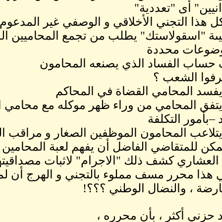
نيين" أى "تعددية"
 كل هذا التجني الأخلاقي و الوصفي غير المدعوم
ة "اسقولاستك" يطلب من تجمع المحاميين ال
ضوعات محددة
حساب الفساد الذي يصنعه المحامون
رفوا الشعب ؟
فسد المحامي القضاة في المحاكم
تفق المحامي من وراء ظهر موكله مع محامي ا
 –بأمور التكلفة
تلاعب المحامون الموظفين الصغار و مراقب الم
كن للمتقاضي الفاضل أن يفهم لعبة المحامين 
 العشاري كشف ذلك "الاجرام" لاثبات مصداقيت
 هذا محرر مسف مملوء بالتجني و الهرج أن لم 
ارضة ، والنضال الوطني ؟؟؟!
د حزني أكثر ، بأن محرره ،