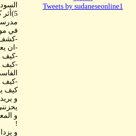
السودا
Tweets by sudaneseonline1
5)أثر
مدرسيى
في مو
-كشف 
-ان يع
-كيف ي
-كيف ي
الفاسد
-كيف ي
كيف يم
و يريد
يحزنني
و المع
!
و يزدا