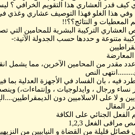
ي كيف قدر العشاري هذا التقويم الخرافي ؟ ل
، وفي هذا الغلو فهذا التوصيف عشاري وغذي في
م المعطيات و النتائج؟؟!!
ص العشاري التركيبة البشرية للمحامين التي تصن
يبة متنوعة و حددها حسب الجدولة الآتية:-
قراطيين
المعارضة
دد مقدر من المحامين الآخرين، مما يشمل انق
........انتهى النص
رد فيه ، بان الفساد في الأجهزة العدلية بما ف
 نساء ورجال ، وايدلوجيات ، وإنتماءات،) وين
يين و لا على الاسلاميين دون الديمقراطيين....ال
ر المقال
ي فصائل قليلة من القضاة و النيابيين من النزيهي