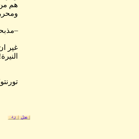
هم من 
ومحرر
–مذبحة
غير ان
النيرة!
تورنتو/كندا/0