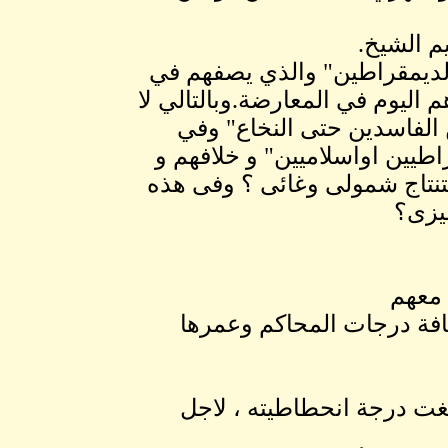
م الشيخ.
 الديمقراطين" والذي يصفهم في
هم اليوم في المعارضة.وبالتالي لا
من الفاسدين حتى النخاع" وفي
اطيين اواسلاميين" و خلافهم و
تنتاج شمولى وغائى ؟ وفى هذه
يزى؟
لغت درجة انحطاطيته ، لاجل