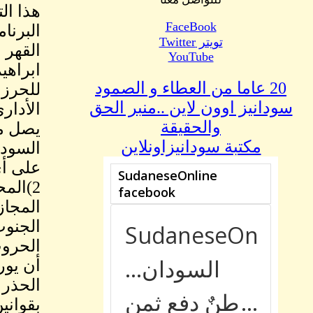
هذا ال
FaceBook
البرنا
تويتر Twitter
القهر 
YouTube
ابراهي
20 عاما من العطاء و الصمود
للحرز 
سودانيز اوون لاين ..منبر الحق
الأدار
والحقيقة
يصل مر
مكتبة سودانيزاونلاين
السوداني"
على أي
2)الم
المجاز
الحروب 
أن يور
الحذر 
بقواني