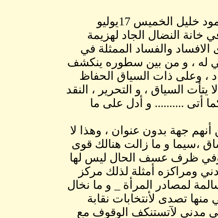
مقال فساد المحامين، المحرر بقلم عشاري أحمد محمود خليل الخميس 17يوليو
ي خانة النضال الجاد لهزيمة
لافساد والفساد الممثلة في
تي له ، و من بين سطوره ينكشف
د ، وعلى ذات السياق الحفاظ
تأت السياق ، و التحرير ، النقد
أتى .......... و أدل على ما
أنهم جهة بدون عنوان ، وهذا لا
ق ،سيما و ما زالت هنالك قوى
 وفي ظرف عسف الحال ليس لها
ني ومراكزه أمثلة لذلك مركز
المة لمصادر المرأة _ و ما نخال
نها تصدى لأنتخابات نقابة
مكى مدني لآتستنكف الوقوف مع