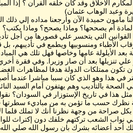
لمكارم الأخلاق وقد كان خلقه القرآن ؟ إذا المبا
رة وعبد الوهاب عثمان)
لنا مامون حميدة الآن وأرجعنا مداده إلي ذلك ا
لمادة أم يصححها؟ وماذا يصحح؟ وماذا يكتب؟
لقوانين التي يتحسر علي قصورها من أجل تأ
اب الأطباء ومنسوبيها ويطمع في تأديبهم، ب
لي تنزيلها بعد أن صار وزيرا. وفي فقرة أخر
أن تكون ممتلكات الدولة هدفا لمظاهرات الغض
ر في هذا وهو الذي كان سببا مباشرا عندما أصب
 الصحة بالتأديب وهم يهتفون أمام السيد النائب
ل هذا في تاريخ الإستوزار في السودان؟ نقول
نظرك حسب ما تؤمن به من مباديء سطرتها في يولي
 بكل صراحة من وجهة نظرنا أنك لا تملك قلما ا
 نواب الشعب تركتهم خلفك دون إكتراث للوائ
ك أحد أعضائه بشرك بان رسول الله صلي الله ع