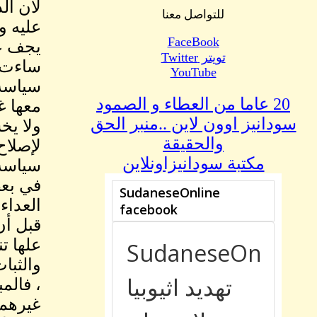
لأن ال
للتواصل معنا
عليه و
FaceBook
يجف عر
تويتر Twitter
ساءت ا
YouTube
سياسة 
20 عاما من العطاء و الصمود
معها غ
سودانيز اوون لاين ..منبر الحق
ولا يخ
والحقيقة
لإصلاح 
مكتبة سودانيزاونلاين
سياسة 
في بعض
علها ت
والثبا
، فالم
غيرهم 