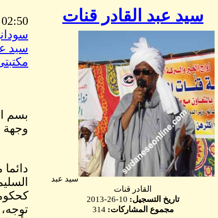
سيد عبد القادر قنات
02:50 PM Apr, 11 2015
سوداني
سيد عب
مكتبتى
بسم ال
وجهة 
دائما 
سيد عبد
السليم
القادر قنات
كحكومة
تاريخ التسجيل:
10-26-2013
توجه، 
مجموع المشاركات:
314