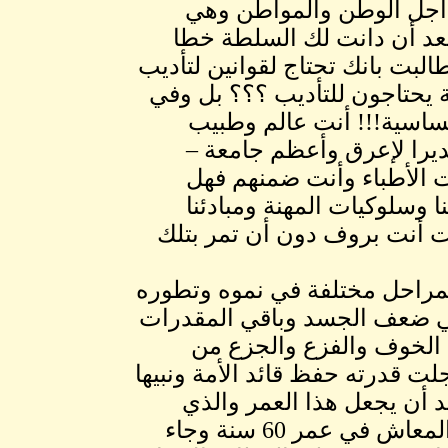
ن أجل الوطن والمواطن وهي
بعد أن دانت لك السلطة خطا
لبت بانك تحتاج لقوانين لتأديب
يحتاجون للتأديب ؟؟؟ بل وفي
ساسية!!! أنت عالم وطبيب
يرا لإعرق وأعظم جامعة –
 الأطباء وأنت ضمنهم فهل
 وسلوكيات المهنة ومبادئنا
رت أنت بروف دون أن تمر بتلك
 بمراحل مختلفة في نموه وتطوره
لي ضعف الجسد وباقي المقدرات
ه الخوف والفزع والجزع من
لت قدرته حفظ قائد الأمة ونبيها
بحانه وتعالي يريد أن يجعل هذا العمر والذي
بعده تتلاشي مقدرات حفظ الأمانة ولهذا صارت سن المعاش في عمر 60 سنة وجاء