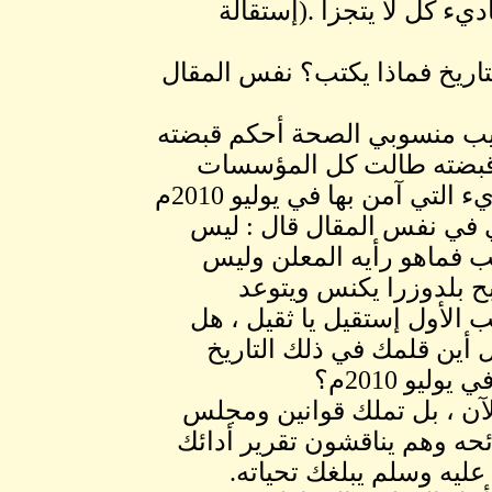
ديء كل لا يتجزأ .(إستقالة
لتاريخ فماذا يكتب؟ نفس المقال
ديب منسوبي الصحة أحكم قبضته
ل قبضته طالت كل المؤسسات
الصحية بعد الأيلولة عامها وخاصها فهل تلك هي المباديء التي آمن بها في يوليو 2010م
ي في نفس المقال قال : ليس
ب فماهو رأيه المعلن وليس
ح بلدوزرا يكنس ويتوعد
 الأول إستقيل يا ثقيل ، هل
 أين قلمك في ذلك التاريخ
و 2010م؟
لآن ، بل تملك قوانين ومجلس
حه وهم يناقشون تقرير أدائك
ليه وسلم يبلغك تحياته.