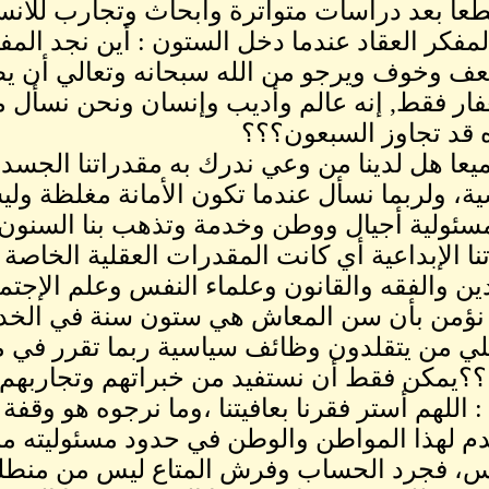
عا بعد دراسات متواترة وأبحاث وتجارب للأنسا
مفكر العقاد عندما دخل الستون : أين نجد المفكر
ف وخوف ويرجو من الله سبحانه وتعالي أن 
فار فقط, إنه عالم وأديب وإنسان ونحن نسأل م
قد تجاوز السبعون؟؟؟
ميعا هل لدينا من وعي ندرك به مقدراتنا الجسدي
ة، ولربما نسأل عندما تكون الأمانة مغلظة ولي
سئولية أجيال ووطن وخدمة وتذهب بنا السنون
نا الإبداعية أي كانت المقدرات العقلية الخاصة 
ين والفقه والقانون وعلماء النفس وعلم الإجتم
 نؤمن بأن سن المعاش هي ستون سنة في الخدمة 
ي من يتقلدون وظائف سياسية ربما تقرر في
؟؟يمكن فقط أن نستفيد من خبراتهم وتجاربهم ول
 اللهم أستر فقرنا بعافيتنا ،وما نرجوه هو وق
دم لهذا المواطن والوطن في حدود مسئوليته منط
س، فجرد الحساب وفرش المتاع ليس من منطلق