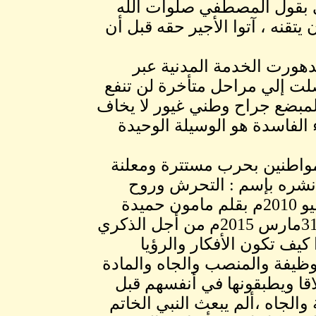
سي بقول المصطفي صلوات الله
تقنه ، آتوا الأجير حقه قبل أن
دهورت الخدمة المدنية عبر
صلت إلي مراحل متأخرة لن تنفع
ج لمبضع جراح وطني غيور لا يخاف
 الفاسدة هو الوسيلة الوحيدة
واطنين بحرب مستترة ومعلنة
 نشره بإسم : التحرش وروح
العداء بين الدولة والمواطن بجريدة التيار بتاريخ 15يوليو 2010م بقلم مامون حميدة
قبل أن يستوزر، وإعدنا نشره بجريدة الجريدة بتاريخ 31مارس 2015م من أجل الذكري
 كيف تكون الأفكار والرؤيا
لوظيفة والمنصب والجاه والمادة
لاقا ويطبقونها في أنفسهم قبل
والجاه ،ألم يبعث النبي الخاتم