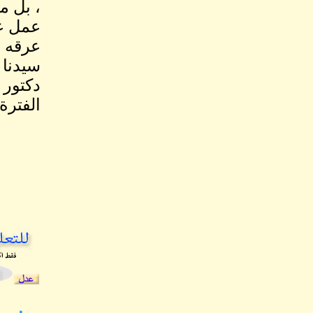
، بل م
عمل عم
عرقه و
سيدنا 
دكتور 
الفترة