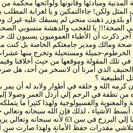
 المدنية ومبادئها وقانونها ولوائحها محكمة م
لمثل ولكن! جاءالتمكين و يا لغرابة المطلب 
أو بلدوزر ذهبت منحي لم يسبقك عليه غيرك وطا
 الصحة!!! يا للعجب والدهشة منسوبي الصحة 
خر ذكرت أن الأطباء العموميون يسببون لك ح
صحة ومالك ومدير جامعتكم الخاصة بل كنت مد
الخرطوم-جميلة ومستحيلة وتخرج منها عشرات
ي تلك المقولة وموقعها من حيث أخلاقنا وقيمنا
 الحنيف الذي أمرنا أن لانسخر من أحد، هل ص
ل الطبيعية ؟
ن كرمه الله و خلقه في أطوار ولابد له أن يمر
من نطفة في الرحم إلي أرذل العمر وصولا إ
 والمعنوية والفسيولوجية ولهذا كثيرا ما يتملك
أبسط الأشياء ، لذلك فإن الله سبحانه وتعالي ج
وهاديها إلي البرزخ في سن 63 لأنه س