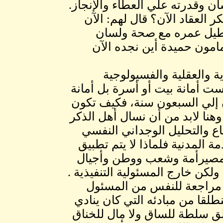
ن وقدرته علي العطاء والإنجاز.
 العقاد الآن؟ قال لهم: الآن
يطيل عمره مع صحة ولسان
امون حميدة أين نجده الآن
ة والعقلية والفسيولوجية
ست أمانة بيت أو أسرة بل أمانة
 إلي السبعون سنة، فكيف تكون
وهنا لابد من أن نسال أهل الذكر
اع والتحليل الوجداني النفسي
المدنية فلماذا لا يتم تطبيق
 مصيرأمة وشعب ووطن وأجيال
كن خارج المسئولية التنفيذية .
فة مراجعة للنفس من المسئول
لقا من مبادئه التي كان ينادي
 سلطة للساق ولا مال للخناق