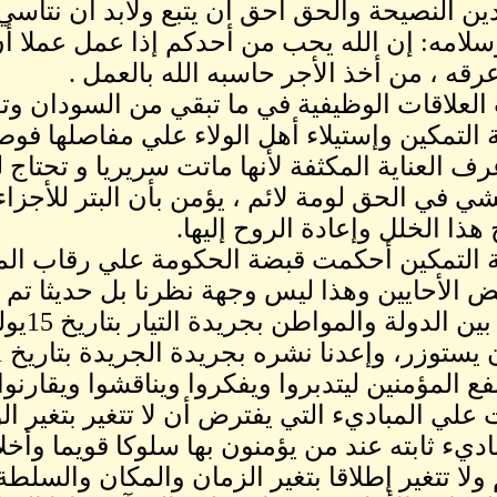
دين النصيحة والحق أحق أن يتبع ولابد أن نتأ
سلامه: إن الله يحب من أحدكم إذا عمل عملا أن ي
قه ، من أخذ الأجر حاسبه الله بالعمل .
لعلاقات الوظيفية في ما تبقي من السودان وت
التمكين وإستيلاء أهل الولاء علي مفاصلها فو
رف العناية المكثفة لأنها ماتت سريريا و تحتا
شي في الحق لومة لائم ، يؤمن بأن البتر للأجزاء
هذا الخلل وإعادة الروح إليها.
التمكين أحكمت قبضة الحكومة علي رقاب الم
 الأحايين وهذا ليس وجهة نظرنا بل حديثا تم
نفع المؤمنين ليتدبروا ويفكروا ويناقشوا ويقارنوا
ت علي المباديء التي يفترض أن لا تتغير بتغير ا
باديء ثابته عند من يؤمنون بها سلوكا قويما وأخ
ولا تتغير إطلاقا بتغير الزمان والمكان والسلطة 