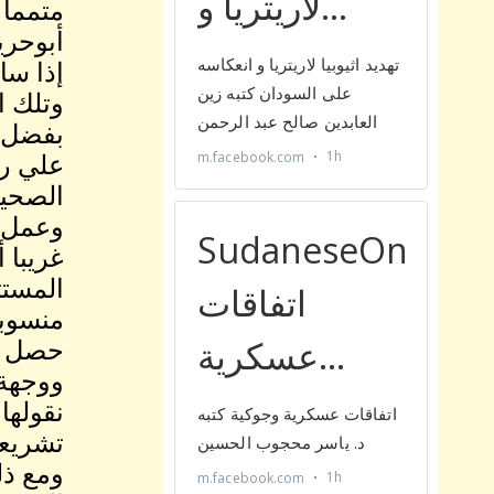
متمما 
أبوحري
إذا سا
وتلك ا
بفضل ا
علي رق
وعمل ع
غريبا 
المستت
منسوبي
حصل مث
ووجهة 
نقولها
تشريعي
ومع ذل