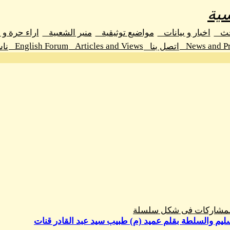
ية
حث
اخبار و بيانات
مواضيع توثيقية
منبر الشعبية
اراء حرة و
English Forum
Articles and Views
News and Pr
اتصل بنا
نا
المشاركات فى شكل سلسلة
ليم والسلطة بقلم عميد (م) طبيب سيد عبد القادر قنات