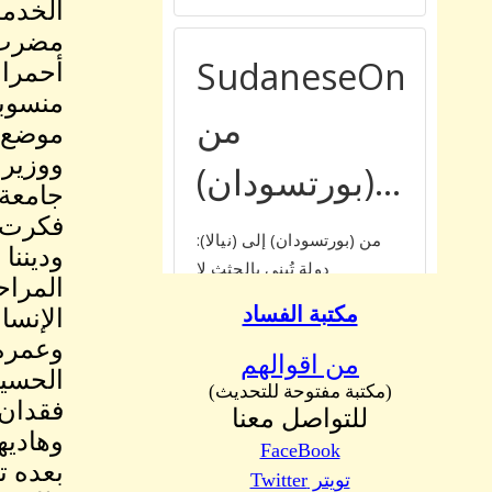
الخدمة
مضرب ا
أحمرا 
منسوبي
موضع آ
ووزير 
جامعة 
فكرت ف
وديننا
المراح
مكتبة الفساد
الإنسا
وعمره 
من اقوالهم
الحسية
(مكتبة مفتوحة للتحديث)
فقدان 
للتواصل معنا
FaceBook
تويتر Twitter