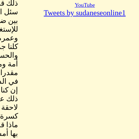
ذلك قط
YouTube
سئل ال
Tweets by sudaneseonline1
بين ضع
للإستغ
وعمره 
كلنا ج
والحسي
أمة وم
مقدرات
في الد
إن كنا
ذلك عل
لاحقة 
كسرة :
ماذا ق
بها أم