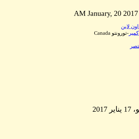
اون لاين
كمير
-تورونتو Canada
تصر
ر 2017