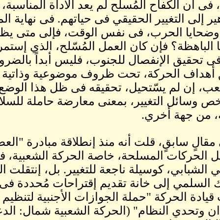
فى أن الكفاح المُسلح لم يعد الأداة المناسبة، 
ير إلى التغيير الحقيقي فى حياتهم. فى نهاية 
 وضحايا الحرب، فى نفس الوقت، فإلى متى يظل
ا الباهظة؟ فإن كان العمل المُسّلح، الذي إستمر
فى تحقيق الإنفصال للجنوب، فليس أبداً بالضرو
أهداف الحركة، تحت ظروف موضوعية وذاتية مختلف
خص وسائل التغيير، بمعنى معارضة حاملة للسلا
 من جهة أخري.
ل الحركات المسلحة، خاصة الحركة الشعبية، ف
 الشبابي، كوسيلة ناجعة للتغيير. بل، إنتقلت ا
 السلمي إلى خانة تقديم إقتراحات مُحددة فى
قيادة الحركة "حملة الجوازات الأجنبية لتنظيم
ن وتحدي النظام" (الحركة الشعبية شمال: الدع