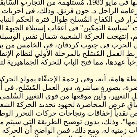
تأسيسها فى مايو 1983، مُستلهمة من التجا
امة الراحل د. جون قرنق. وذلك، فى أُخريات
، إنتهجت الحركة الشعبية-شمال نفس الوسيلة ل
ربط العمل المُسّلح بالمرحلة الأولي لنظام الإن
بأ عهدها، مما فتح الباب للحركة الجماهيرية لتأ
حظة هامة، أنه، وفى زحمة الإحتفّاء بمولدِ الحرك
ضرة، بصورةٍ مباشرةٍ، دور العمل المُسّلح، فى أُت
ِ التغيير، وأين موقعها من قوى التغيير السِّلمي؟
قِ عرض المحاضرة لجهود تجديد الحركة الشعب
 نقدياً إخفاقات ونجاحات حركات التحرر الوطن
ها". وذلك، بدون توضيح الطريقة التي سيتم من
ات زمنية له. ومع ذلك، فمن الواضح أن الحركة ت