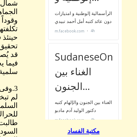
شمال، 
الجماه
وقوداً
تكلفته
حينئذ 
تحقيق 
فيما ي
سلمية،
لم تبخ
السلمي
للحراك
طالبت 
السودا
مكتبة الفساد