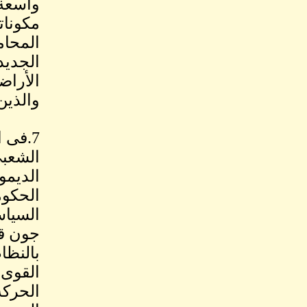
واسعة،
مكونات
المحام
الجديد
الأراض
والذين 
الشعبي
الديمو
الحكوم
السياس
جون قر
بالنظا
القوى 
الحركة