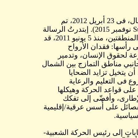
1.بعثتُ برسالةٍ مطولةٍ إلى رئيس الحركة الشعبية شمال، فى 23 أبريل 2012، تم
نشّرها فى 2015 على نطاقٍ واسعٍ (Sudantribune.net، 8 نوفمبر 2015). إبتدرتُ الرسالة
بأن إستمّرار القتال والمواجهات العنيفة بلا هوادة في المنطقتين، منذ 5 يونيو 2011، قد
ى رأسها: فقدان الأرواح
وعة لحقوق الإنسان، وتدمير
جانبي مناطق التمازج بين الشمال
ن يتخيل تزايد الضحايا
ع فى التعليم والرعاية
 على قواعد الحركة وهيكلها
لإطارى، وأفضّى إلى تفكك
لفصائل على أُسس عرقية/إقليمية
سياسية.
باتٍ إلى رئيس الحركة الشعبية-