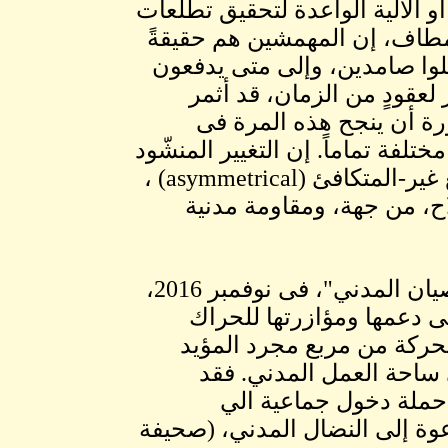
أو الآلية الواعدة لتحقيق تطلعات
المطاف، إن المهمشين هم حقيقةً
وا صامدين، وإلى متى يدفعون
 لعقودٍ من الزمان، قد أثمر
رة أن ينجح هذه المرة فى
ة تماماً. إن التغيير المنشّود
قد يُصعب، إن لم يسّتحيل، تحقيقه فى ظل هذا الوضع غير-المتكافئ (asymmetrical) ،
ح، من جهة، ومقاومة مدنية
3.وفى مقالٍ سابقٍ، قلت أنه منذ إنطلاقة مبادرة "العصيان المدني"، فى نوفمبر 2016،
ى دعمها ومؤازرتها للحراك
لحركة من مربع مجرد المؤيد
 ساحة العمل المدني. فقد
 حملة دخول جماعية الي
وة إلى النضال المدني، (صحيفة