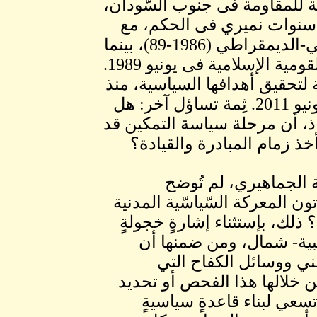
رب السّابقة للمقاومة فى جنوب السُّودان،
 سنوات نميري فى الحكم، مع
الإستمّرار فى الكفاح المُسلح طوال فترة الحكم النيابي-الديمقراطي (1986-89)، بينما
أُبتدعت "سياسة التمكين" فى أعقاب إستيلاء الجبهة القومية الإسلامية فى يونيو 1989.
تحقيق أهدافها السياسية، منذ
إشتعال الحرب فى جنوب كردفان، فى الخامس من يونيو 2011. ثِمة تساؤل آخر: هل
قاذ، أن مرحلة سياسة التمكين قد
خذ زمام المبادرة والقيادة؟
ة الجماهيري، لم تُوضح
ون المعركة السّياسّية المدنية
 ذلك، بإستثناء إشارةٍ خجولةٍ
ية- شمال، ومن ضمنها أن
ي ووسائل الكفاح التي
 خلالها هذا الفحص أو تحديد
سعي لبناء قاعدةٍ سياسيةٍ