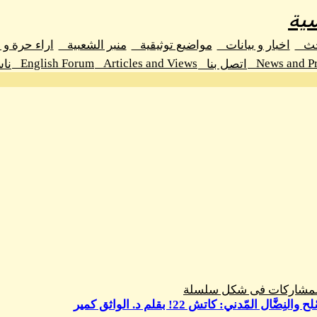
ية
حث
اخبار و بيانات
مواضيع توثيقية
منبر الشعبية
اراء حرة و
English Forum
Articles and Views
News and Pr
اتصل بنا
نا
المشاركات فى شكل سلسلة
نِضَّال المّدني: كاتش 22! بقلم د. الواثق كمير