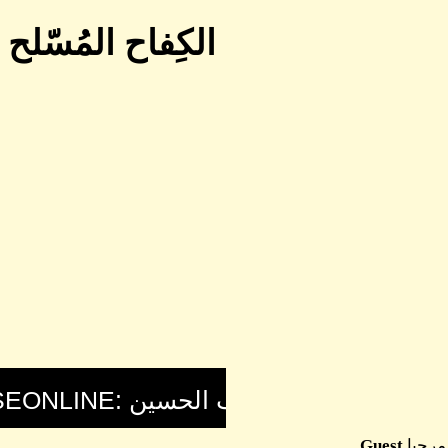
الكِفاح المُسّلح والنِضَّا
مرحبا
Guest