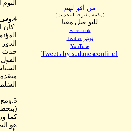
اليوم التالي، 
من اقوالهم
(مكتبة مفتوحة للتحديث)
4.وفى
للتواصل معنا
"كان ا
FaceBook
المؤتم
تويتر Twitter
YouTube
حدث تح
Tweets by sudaneseonline1
القول 
السياس
متقدمة
السِّل
5.ومع
(بتحطي
كما ور
هو الط