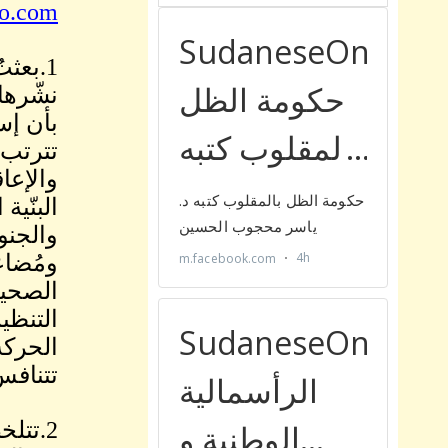
o.com
تترتب 
والإعا
البنّي
والجنو
ومُضاع
الصحية
التنظي
الحركة
تتنافس
2.تتل