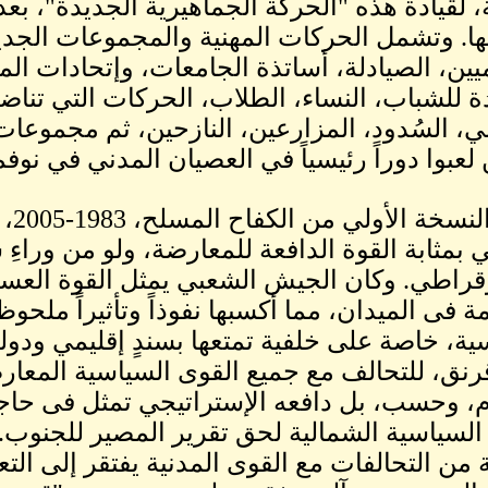
 لقيادة هذه "الحركة الجماهيرية الجديدة"، ب
ها. وتشمل الحركات المهنية والمجموعات الجديد
يين، الصيادلة، أساتذة الجامعات، وإتحادات الم
ة للشباب، النساء، الطلاب، الحركات التي تنا
ي، السُدود، المزارعين، النازحين، ثم مجموعا
لعبوا دوراً رئيسياً في العصيان المدني في نوفمبر 
7.فى
 بمثابة القوة الدافعة للمعارضة، ولو من وراء
قراطي. وكان الجيش الشعبي يمثل القوة العسكر
ة فى الميدان، مما أكسبها نفوذاً وتأثيراً ملح
ية، خاصة على خلفية تمتعها بسندٍ إقليمي ودولي
نق، للتحالف مع جميع القوى السياسية المعار
م، وحسب، بل دافعه الإستراتيجي تمثل فى حاجته
السياسية الشمالية لحق تقرير المصير للجنوب.
 من التحالفات مع القوى المدنية يفتقر إلى التع