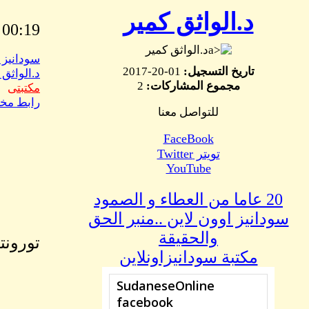
د.الواثق كمير
00:19 AM January, 20 2017
د.الواثق كمير
سودانيز 
تاريخ التسجيل:
01-20-2017
د.الواثق 
مجموع المشاركات:
2
مكتبتى
رابط مخ
للتواصل معنا
FaceBook
تويتر Twitter
YouTube
20 عاما من العطاء و الصمود
سودانيز اوون لاين ..منبر الحق
والحقيقة
تورونتو، 17 يناي
مكتبة سودانيزاونلاين