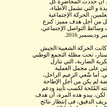
عد أن حددت المحاضرة كل
ة و التي تشمل الأطباء،
علمين، الحركة الإجتماعية
ضل من أجل هدف مميز: كنزع
ت وسائط التواصل الإجتماعي،
وديسمبر 2016.
 النسخة الأولي من الكفاح المسلح، 1983-2005، كانت الحركة الشعبية/الجيش
ِ ستار، تحت مظلة التجمع الوطني
ية الضاربة، التي تنازل
وظين على مجمل العملية
. أما سَّعي الزعيم الراحل،
ضة لم يكن من أجل الإطاحة
ِ المُلحة لكسب تأييد ودعم
 لكن، يبدو هذه المرة، أن هدف
ريف الدقيق، فى إنتظار نتائج