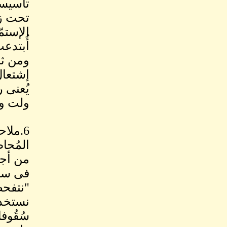
تحت زع
ومن ثم
يُعنى 
ولت وخ
6.ملا
المُحا
من أجل
فى سيا
"نتفحص
نستخدم
سُقُوف