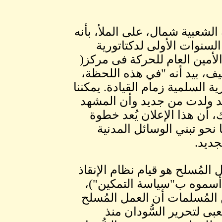
 الشعبية شمال، على الملأ، بأنه
السنوات الأولى لدكتاتورية
لأمين العام للحركة فى مركز(
تاب، أوسلو، النرويج، 10 يناير 2017. ويضيف، بيد أنه "في هذه اللحظة،
السلمية زمام القيادة. يمكننا
 قد ولدت من جديد وأن المشهد
، أن هذا الإعلان يُعد خطوة
نحو تبني الوسائل المدنية
جديد.
المُسلح هو قيام نظام الإنقاذ
أسموه ب"سياسة التمكين")،
 المُسلمات أن العمل المُسلح
ى لتحرير السُّودان منذ