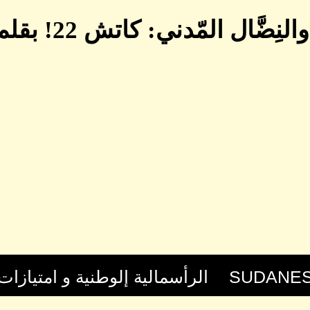
ل المّدني: كاتش 22! بقلم د. الواثق كمير