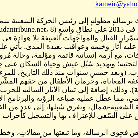
kameir@yaho
عليه آثار وخيمة وعواقب بعيدة المدى. يأتي عل
قات، مع أزمة إنسانية قاتمة ومؤلمة، وحالة مُر
ة التحتية؛ وتهديد سُبّل عيش وحياة السكان على 
ب. (وبعد خمسِ سنوات منذ ذلك التاريخ، للمرء أ
فة المعاناة، وحرمان الأطفال من حقهم المشّرو
). وذلك، إضافة إلى تبيان الآثار السالبة للحرب
مي، مما عطَل عملية صياغة الرؤية والبرنامج ا
 الشعبية-شمال، وتفرق سُبلها، إلى عددٍ من ا
 على السّعى للإعتراف بها والتسجيل كأحزاب 
خص فحوى الرسالة، وما تبعتها من مقالاتٍ، وخطا