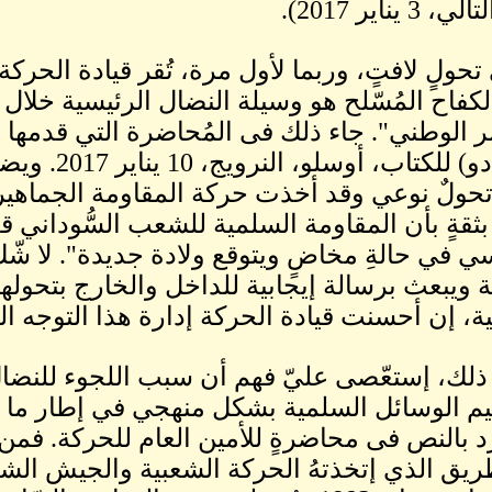
3 يناير 2017).
 تحولٍ لافتٍ، وربما لأول مرة، تُقر قيادة الحركة
لكفاح المُسّلح هو وسيلة النضال الرئيسية خلال 
ر الوطني". جاء ذلك فى المُحاضرة التي قدمها ا
الدورادو) للك
ولٌ نوعي وقد أخذت حركة المقاومة الجماهيرية 
بثقةٍ بأن المقاومة السلمية للشعب السُّوداني
ي في حالةِ مخاضٍ ويتوقع ولادة جديدة". لا شّك
 ويبعث برسالة إيجابية للداخل والخارج بتحولها 
مية، إن أحسنت قيادة الحركة إدارة هذا التوجه ال
 ذلك، إستعّصى عليّ فهم أن سبب اللجوء للنضال 
م الوسائل السلمية بشكل منهجي في إطار ما 
د بالنص فى محاضرةٍ للأمين العام للحركة. فمن
ريق الذي إتخذتهُ الحركة الشعبية والجيش الشعب