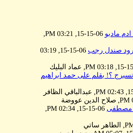
ادم مادبو
06-15-15, 03:21 PM,
بارود صندل رجب
06-15-15, 03:19
انسبرج ؟! بقلم على حمد ابراهيم
يب مصطفى
06-15-15, 02:34 PM,