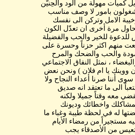
 كميات مهولة من الود والحِنيّن
مشغولون بامور لا وصف مناسب
خيبة الامل وتركن الى نفسك
حاول مرة أخرى ان تعدّل الكون
للدعوة للخير والحب والفضيلة
جعت منهم اكثر حزناً وحسرة على
المودة والحب والضحك والمرح
البغضاء ، نمثل النفاق الاجتماعي
ن ووينك يا ام فلان ) ونحن نعض
ى أننا صرنا أعداء النجاح ولا
باً الى ما تعتقد انه صديق
ي معه وقتاً جميلا ولكنه
بمشاكلك واخطائك وديونك
تها له في لحظة طيبة وغباء ما
ه مستجيراً من رمضاء الأيام
ع تعيس من الأصدقاء يجب