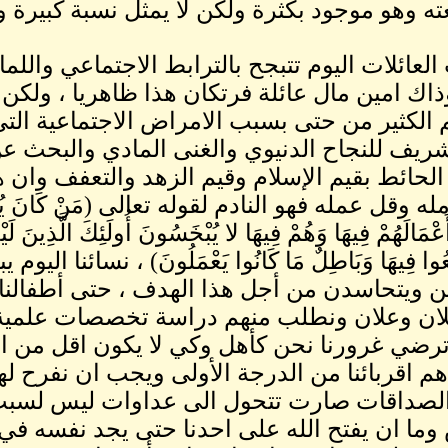
ه وهو موجود بكثرة ولكن لا يمثل نسبة كبيرة وا
لعائلات اليوم تتبجح بالترابط الاجتماعي واللم
ذاك امين مال عائلة فرتكان هذا ظاهريا ، ولك
الكثير من حتى بسبب الامراض الاجتماعية ال
شريف للنجاح الدنيوي والغنى المادي والبحث عن
حائط بقيم الإسلام وقيم الزهد والتعفف وان هذه
 وقل عمله فهو النادم لقوله تعالى (مَنْ كَانَ يُرِيدُ الْحَيَ
 أَعْمَالَهُمْ فِيهَا وَهُمْ فِيهَا لا يُبْخَسُونَ أُولَئِكَ الَّذِينَ لَ
عُوا فِيهَا وَبَاطِلٌ مَا كَانُوا يَعْمَلُونَ) ، نسائنا ال
ين ويتحاسدن من أجل هذا الهدف ، حتى أطفالنا
فلان وعلان ونطلب منهم دراسة تخصصات علمية ل
رضي غرورنا نحن كأهل وكي لا يكون اقل من اب
هم اقربائنا من الدرجة الأولى ويجب ان نفرح ل
 الصداقات صارت تتحول الى عداوات ليس لسبب ا
وما ان يفتح الله على احدنا حتى يجد نفسه في