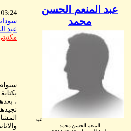
عبد المنعم الحسن
03:24 PM Jun, 15 2015
محمد
سوداني
عبد ال
مكتبتى
سنواصل
بكتابة
، بعده
نجيدها
المشاع
عبد
والانا
المنعم الحسن محمد