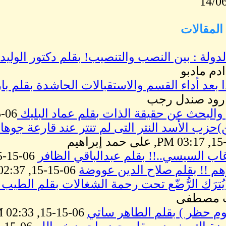
14/0
لمقالات
دولة : بين النصب والتنصيب! بقلم دكتور الوليد 
ادم مادبو
ا بعد أداء القسم والاستقبالات الحاشدة بقلم 
البحث عن حقيقة الذات بقلم عماد البليك
06-15-15, 03:18 PM, عماد البليك
ن)حزب الأسد النتر التى لم تنتر عند قارعة جوه
غاب السيسي..!! بقلم عبدالباقي الظافر
06-15-15, 02:43 PM, عبدالباقي الظافر
م !! بقلم صلاح الدين عووضة
06-15-15, 02:37 PM, صلاح الدين عووضة
يُترَك الرُّضّع تحت رحمة الشغالات بقلم الط
 مصطفى
وم حظر ) بقلم الطاهر ساتي
06-15-15, 02:33 PM, الطاهر ساتي