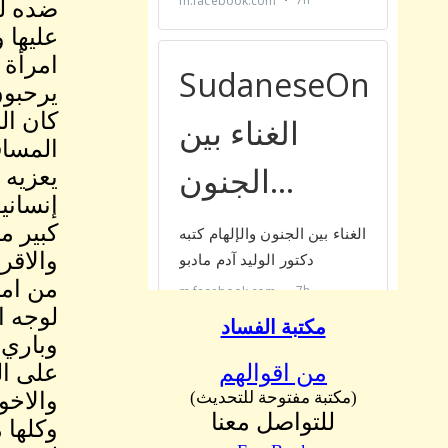
ضده لت
عليها 
امرأة 
يرحبون
كان ال
المساف
يعزيه 
إنساني
كبير م
والاقر
من امة
لوجه ا
مكتبة الفساد
وباري 
من اقوالهم
على ال
(مكتبة مفتوحة للتحديث)
والاخو
للتواصل معنا
وكلها 