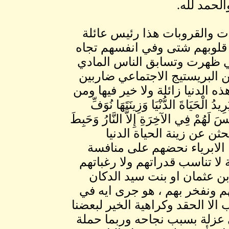
لحمد لله.
ات والقروبات هذا رئيس عائلة
ن قلوبهم شتى وفي انفسهم تجاه
تي ظهرت وتسابق الناس المادي
 البريستيج الاجتماعي ضاربين
 الدنيا زائلة ولا خير فيها ومن
اةَ الدُّنْيَا وَزِينَتَهَا نُوَفِّ
يْسَ لَهُمْ فِي الآخِرَةِ إِلاَّ النَّارُ وَحَبِطَ
يوم يبحثن عن زينة الحياة الدنيا
 الابرياء نحضهم على منافسة
ا تناسب قدراتهم ولا رغباتهم
ن عثمان او بنت سيد الدكان
هم ونفخر بهم ، هو جرى ايه في
لا الحقد وكراهية الخير لبعضنا
 عزلة بسبب نجاحه وربما حملة