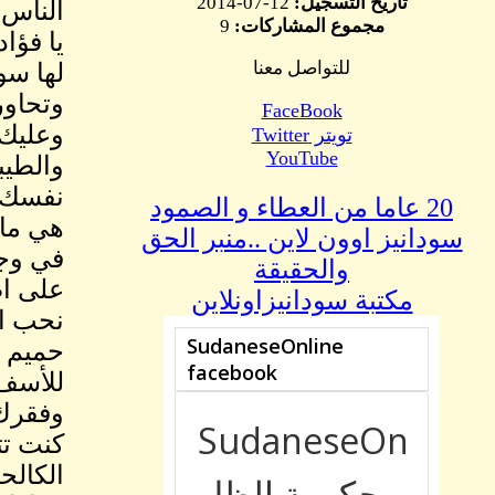
تاريخ التسجيل:
12-07-2014
الناس 
مجموع المشاركات:
9
يا فؤا
للتواصل معنا
لها سو
وتحاور
FaceBook
وعليك 
تويتر Twitter
YouTube
والطيب
نفسك ،
20 عاما من العطاء و الصمود
هي ما 
سودانيز اوون لاين ..منبر الحق
في وجو
والحقيقة
على اص
مكتبة سودانيزاونلاين
نحب ال
حميم و
للأسف 
وفقرك 
كنت تت
الكالح