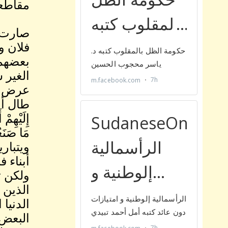
مقاطعت
صارت ا
فلان و
بعضهم 
الغير 
عرض ال
طال أمله
إِلَيْهِمْ
مَا صَنَ
ويتبار
أبناء 
ولكن ت
الذين 
الدنيا
البعض 