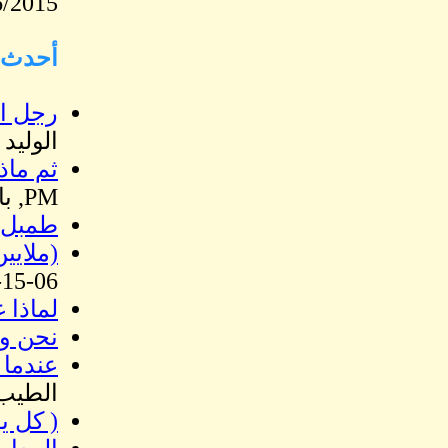
6/2015
أحدث ا
رجل ال
الوليد 
ثم ماذ
PM, بارود صندل رجب
طمبل و
(ملايي
06-15-15, 03:17 PM, على حمد إبراهيم
لماذا 
نحن وه
عندما 
الطيب
( كل ي