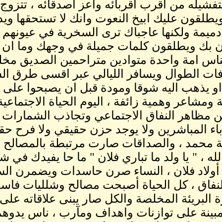
فشيله من اقرب اقربائه واعز أصدقائه ، تتزوج
ويطلقون عليك ابيخ النعوت وانك لا تستحقها ويد
دميمة ولكنها عاجباك ترى السخرية في عيونهم 
 بك ويطلقون كلمات جميلة في وجهك وما ان تدخل
ناس امة واحدة متوادين متراحمين الصديق مخل
ات الطوال ويسافر الليالي عبر اقسى طرق ال
او يذهب اليه شوقا ومودة قبل ان يصبحوا على 
ة ومشاعر وهمية زائفة ، اليوم الحياة الاجتما
ن مظاهر النفاق الاجتماعي وتجاذب الشمارات و
باء المباشرين ولا يوجد حزن حقيقي ولا فرح حقيقي
 محمد ، والصداقات صارت مرتبطة بالمصالح وا
لله ، " يا ولد ما تباري فلان " ما حا يفيدك ف
أولاد فلان ، النساء صرن حاسدات ويضمرن الس
نفاق ، كل الحياة أصبحت مصالح وشلليات فاسدة
ة البريئة المخلصة والكل صار يبنى علاقاته على 
مبينة على توازنات واهداف ومآرب ، ناس يدوه