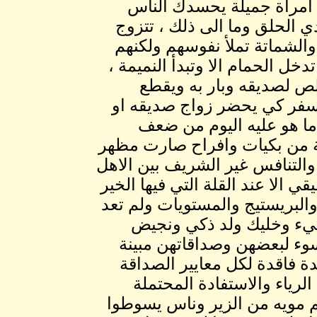
 امرأة جميلة يحسدك الناس
ي الحلق وما الى ذلك ، تتزوج
والشماتة تملأ نفوسهم ولكنهم
 الحمام الا وتبدأ النميمة ،
ص لصديقه وبار به ويقطع
سفر كي يحضر زواج صديقه او
ما هو عليه اليوم من ضعف
عية من بكيات وافراح صارت مظهر
التنافس غير الشريف بين الاهل
 الا عند القلة التي فيها الخير
لبريستيج والمستويات ولم تعد
ي شيء وخليك ولد ذكي ونجيض
وء لبعضهن وصداقاتهن مبينة
 فاقدة لكل معايير الصداقة
الرياء والاستفادة المحتملة
م مويه من الزير وناس يسوطوا