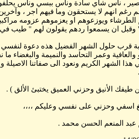
ير ، ناس شاي سادة وناس ببسي وناس يحلفوا 
 رغم انهم لا يستحقون وما فيهم اجر ، وآخرين
الطرشاء ويوزعوهم او يعزموهم عزومه مراكبي
" وقبل ان يسمعوا ردهم يقولون لهم " طيب في أما
ة قرب حلول الشهر الفضيل هذه دعوة لنفسي ول
 والعافية وعمر التحاسد والنميمة والبغضاء ما نف
ي هذا الشهر الكريم ونعود الى صفاتنا الاصيلة وم
ين طيفك الأنيق وحزني العميق يختبئ الألق ) .
غ اسفي وحزني على نفسي وعليكم ،،،،
عبد المنعم الحسن محمد .