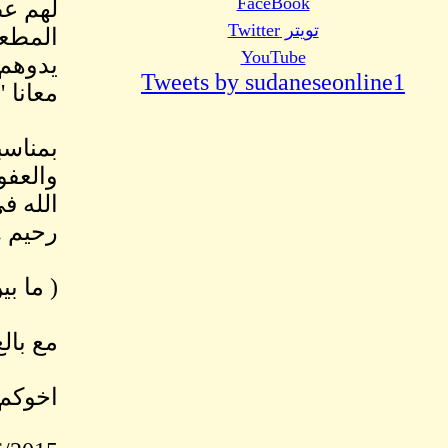
FaceBook
لهم عص
تويتر Twitter
المطعم
YouTube
يدوهم 
Tweets by sudaneseonline1
معانا 
بمناسب
والعفو
الله ف
رحيم .
( ما ب
مع بال
اخوكم 