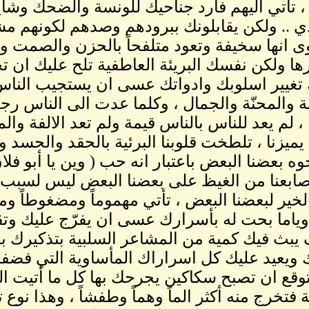
، تأتي اليهم فارد جناحيك للونسة والضحك وشايل
دي .. ولكن يقابلونك ببرودهم وصدهم لكونهم 
ى انها سخيفة وتعود متلفحاً بالحزن والصمت و
ها ولكن نفسك البريئة العاطفية تلح عليك ان ت
تغيير اسلوبك وادواتك عسى ان يستجيب الناس 
ة والمحنّة والجمال ، وكلما عدت الى الناس ر
 لم يعد للناس بالناس قيمة ولم تعد الالفة و
يميزنا ، تلطخت قلوبنا البرئية بالحقد والحسد و
ه بعضنا البعض باعتبار انه حب ( وين يا أبو فلا
ابعنا من الغيظ على بعضنا البعض ليس لسبب سو
خير لبعضنا البعض ، تأتي مهموماً ومضغوطاً ومتع
ياما بحت له بأسرارك عسى ان يفرّج عليك وتقض
يبث فيك كمية من المشاعر السلبية بتذكيرك 
ويعيد عليك كل اسراراك المأساوية التي فضفض
وقع ان تصبح سكاكين يجرحك بها كل ما أتيت الي
ة فتخرج منه أكثر الماً وهماً وطفشاً ، وهذا نو