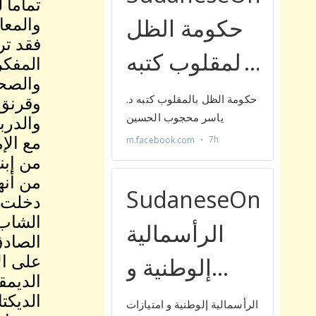
تماما 
والمعا
فقد تر
المفكر
والصحا
وقرنق 
والدرب
مع الإ
من إبن
من أنه
دخلت ف
الشاب 
الصادق
على ال
الديمق
الديكت