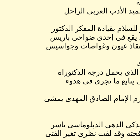
ة
ميد الأدب العربى الراحل
سلام بقيادة المفكر الدكتور
ى يقع فى إحدى ضواحى باريس
إنقاذ عيون وغواصات وجواسيس
الذى يحمل درجة الدكتوراة
يتابع ما يجرى فى هدوء
م الإمام الصادق المهدى يمشى
ذكى الدهى الدبلوماسى ياسر
حته وقد لفت نظرى تغير الفتى