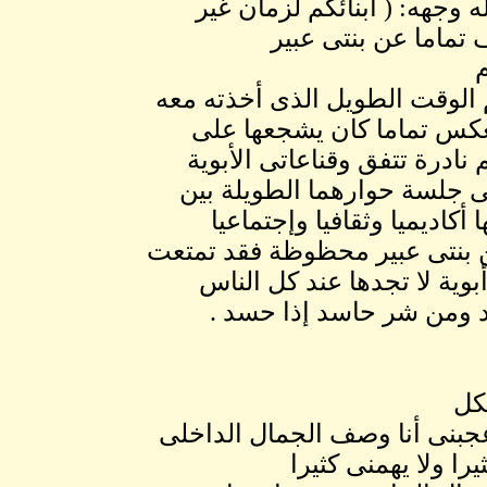
 وجهه: ( أبنائكم لزمان غير
 تماما عن بنتى عبير
م
 الوقت الطويل الذى أخذته معه
عكس تماما كان يشجعها على
ادرة تتفق وقناعاتى الأبوية
فى جلسة حوارهما الطويلة بين
كاديميا وثقافيا وإجتماعيا
ين بنتى عبير محظوظة فقد تمتعت
وية لا تجدها عند كل الناس
د ومن شر حاسد إذا حسد .
كل
عجبنى أنا وصف الجمال الداخلى
را ولا يهمنى كثيرا