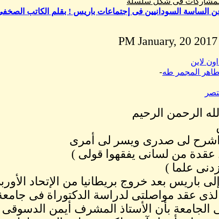
المشاركات فى شكل سلسلة
ن الساسة السودانيين فى إجتماعات باريس ! بقلم الكاتب الصخف
اون لاين
طاهر المجمر طه
-
تصر
له الرحمن الرحيم
اشرح لى صدرى ويسر لى أمرى
عقدة من لسانى يفقهوا قولى )
دنى علما )
ى باريس بعد خروج بريطانيا من الإتحاد الأورب
ى الجامعة بأن الأستاذ المشرف أيمن الدسوقى