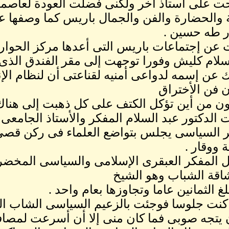
ت على أستاذ آخر ولكنى فضلت العودة لعاصم
ة والحضارة والفن والجمال باريس كما وصفها ع
ر طه حسين .
ن إجتماعات باريس التى أعدها مركز الحوار لل
سلام كليش وفورا توجهت إلى مقر الفندق الذ
عن إسمه لدواعى أمنيه لقناعتى أن لنظام ال
 فن الأختراق
ن من أين تؤكل الكتف على كل ذهبت إلى هناك
الدكتور عبد السلام المفكر والأستاذ الجامعى 
ر السياسى يجلس بتواضع العلماء فى ركن قصى 
 ووقار .
 المفكر العبقرى الإسلامى والسياسى المخضر
قة الشباب وهو الشيخ
غ الثمانين عاما وتجاوزها بعام واحد .
 كنت جلوسا فوجئت بالزعيم السياسى الشاب ال
يتجه صوبى فما كان منى إلا أن أسرعت لمصاف