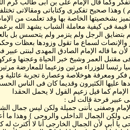
تفكر وكما قال ألإمام على بن أبى طالب كرم الله
 ) وهذا صحيح تفكيرى وكتاباتى ومقالاتى تختلف
تميز بشخصيتها الخاصة بها وقد تعلمت من الإما
قيمة فى كيفية معاملة الشباب يشهد الله برغم
م بتضايق الرجل ولم يتزمر ولم يتحسس بل بال
 والإنصات لسماع ما تقول وزودها بعظات وحكم ن
 لأن ما قاله الإمام الصادق المهدى لبنتى عبير 
ى مقتبل العمر وشيخ خبر الحياة وعجنها وعركها أ
ا رئيسا للوزراء مرتين وزعيما للمعارضة مرت
فكر ومعرفة هوخلاصة وعصارة تجربة عائلية وأب
ا عليها الكثيرون وقديما كان فى الناس الحس
الإمام كما قيل زعيم القول لا يحمل الحقدا
ى عبير فرحة قالت لى :
لإمام وصفنى بأننى جميلة ولكن ليس جمال الش
ى ولكن الجمال الداخلى والروحى } وهذا ما أ
ى يا أبى لأن الجمال الخارجى أنا لا أكترث له كثي