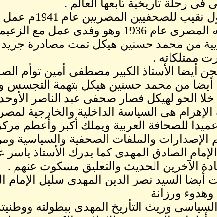
ى فى رحلة تأريخية تابعها العالم .
وهو أول نقيب لل
193 وهو وفدى عمل مع الزعيم التأريخى سعد زغلول .
ية من محمد حسنين هيكل تمت مصادرة جريدة
 ممتلكاته .
ن أيضا الأستاذ الكبير مصطفى أمين توأم الص
أيضا من محمد حسنين هيكل بتهمة التجسس والت
خلا الجو لهيكل فصار صحفى عبد الناصر الأوح
الإهرام هى السياسة الداخلية والخارجية لم
عميدا للصحافة العربية ويملك أكبر وأعظم مركز
الإصدارات والملفات الصحفية والسياسية ومن
لإمام الصادق المهدى كما يدرك الأستاذ ياسر ع
قادة الآخرين الحديث والتعليق مسكوت عنهم .
أيضا السيد نصر الدين المهدى سليل الإمام ا
وهدوء ورزانة
السياسى وريث التأريخ المهدى ببطولته ووطنيته