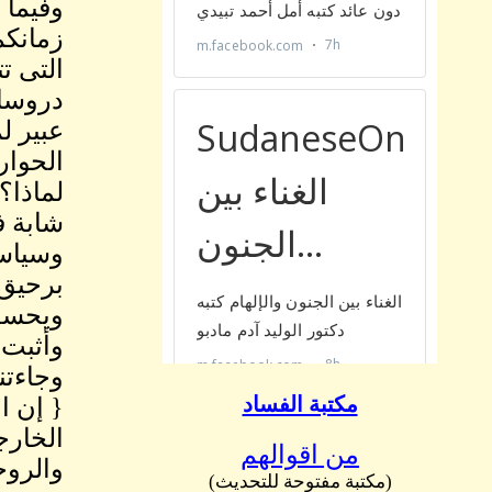
وفيما 
زمانكم
التى ت
دروسا 
عبير ل
الحوار
لماذا؟
شابة ف
وسياسي
برحيق 
ويحسده
وأثبت 
وجاءتن
مكتبة الفساد
{ إن ا
الخارج
من اقوالهم
والروح
(مكتبة مفتوحة للتحديث)