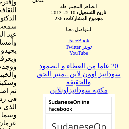
عثمان
وإقترح
الطاهر المجمر طه
الثقاف
تاريخ التسجيل:
10-25-2013
الدكتو
مجموع المشاركات:
236
سمعت ع
للتواصل معنا
عبد ال
FaceBook
وأمسك 
تويتر Twitter
يجيدون
YouTube
ويعرفو
20 عاما من العطاء و الصمود
ووجدت 
سودانيز اوون لاين ..منبر الحق
والخبي
والحقيقة
وسكينة
مكتبة سودانيزاونلاين
ثم أطل
فى رشا
الذى بل
وبينما
عرمان 