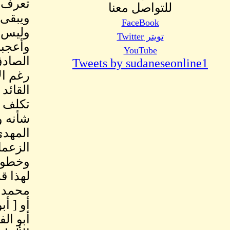
تعرف ل
للتواصل معنا
ويبقى 
FaceBook
وليس 
تويتر Twitter
وأعجبن
YouTube
الصادق
Tweets by sudaneseonline1
رغم ال
القائد
تكلف و
شأنه و
المهدى
الزعما
وخطورة
لهذا ق
محمد أ
أو [ أ
أبو ال