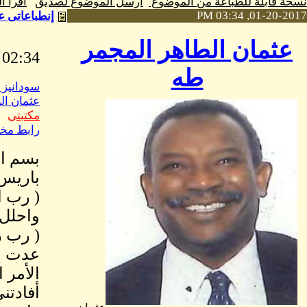
نسخة قابلة للطباعة من الموضوع
ارسل الموضوع لصديق
اقرا 
01-20-2017, 03:34 PM
إنطباعاتى ع
عثمان الطاهر المجمر
02:34 PM January, 20 2017
طه
سودانيز 
عثمان ال
مكتبتى
رابط مخ
بسم ال
باريس
( رب 
واحلل 
( رب ز
عدت إل
أفادتن