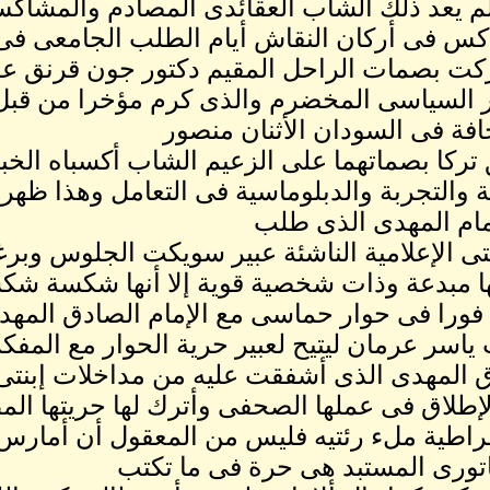
لم يعد ذلك الشاب العقائدى المصادم والمشاك
كس فى أركان النقاش أيام الطلب الجامعى فى
كت بصمات الراحل المقيم دكتور جون قرنق علي
 السياسى المخضرم والذى كرم مؤخرا من قبل ث
فة فى السودان الأثنان منصور
تركا بصماتهما على الزعيم الشاب أكسباه الخب
ة والتجربة والدبلوماسية فى التعامل وهذا ظهر
مام المهدى الذى طلب
تى الإعلامية الناشئة عبير سويكت الجلوس وبر
ا مبدعة وذات شخصية قوية إلا أنها شكسة شك
ورا فى حوار حماسى مع الإمام الصادق المهد
ياسر عرمان ليتيح لعبير حرية الحوار مع المفك
 المهدى الذى أشفقت عليه من مداخلات إبنتى 
إطلاق فى عملها الصحفى وأترك لها حريتها ال
راطية ملء رئتيه فليس من المعقول أن أمار
اتورى المستبد هى حرة فى ما تكتب