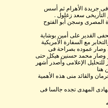
صحفيين المصريين عام 1941م عمل فى جريدة الأهرام ثم أسس
 المصرى وسجن أبو الفتوح
حفى القدير على أمين بوشاية
خابر مع السفارة الأمريكية
د وصار عموده بصراحة فى
صر وصار محمد حسنين هيكل حتى
 للتحليل الإعلامى وأصدر أشهر
 هنا
رمان والقائد منى هذه الأهمية
لهادى المهدى تجده جالسا فى