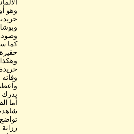
الألمان
جريدته المصرى عام 6
وبوشاي
وصودرت
كما سج
حقيرة 
وهكذا 
جريدة 
وفاته 
وأعظم 
يدرك ا
أما ال
شاهدت 
تواضع 
رزانة 