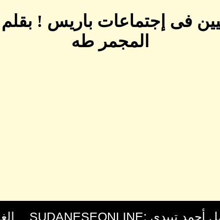
ين فى إجتماعات باريس ! بقلم
المجمر طه