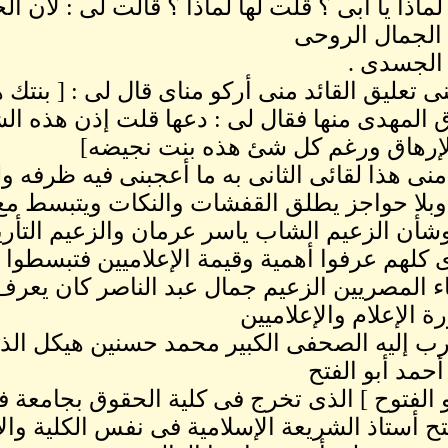
ماذا يا أبى ؟ قلت لها لماذا ؟ قالت لى : لأن
الجمال الروحى
الجسدى .
ى تعليق القائد منى أركو مناى قال لى : [ بنت
 المهدى منها فقال لى : دعها قلت إذن هذه الشا
إرهاق ورغم كل شئ هذه بنت نجيضه]
 منى هذا لقائى الثانى به ما أعجبنى فيه ظرفه ول
بلا حواجز يطلق القفشات والنكات ويتبسط مع أ
شأن الزعيم الشاب ياسر عرمان والزعيم التأ
 كلهم عرفوا أهمية وقيمة الإعلاميين فتبسطوا 
ء المصريين الزعيم جمال عبد الناصر كان يعرف
 الإعلام والإعلاميين
رب إليه الصحفى الكبير محمد حسنين هيكل الذى 
حمد أبو الفتح
بو الفتوح ] الذى تخرج فى كلية الحقوق بجامعة ف
فتح أستاذ الشريعة الإسلامية فى نفس الكلية وا