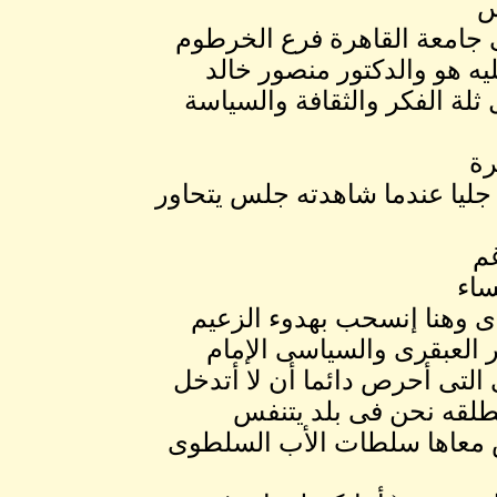
س
 جامعة القاهرة فرع الخرطوم
ه هو والدكتور منصور خالد
لة الفكر والثقافة والسياسة
رة
 جليا عندما شاهدته جلس يتحاور
غم
ساء
ى وهنا إنسحب بهدوء الزعيم
ر العبقرى والسياسى الإمام
التى أحرص دائما أن لا أتدخل
مطلقه نحن فى بلد يتنفس
س معاها سلطات الأب السلطوى