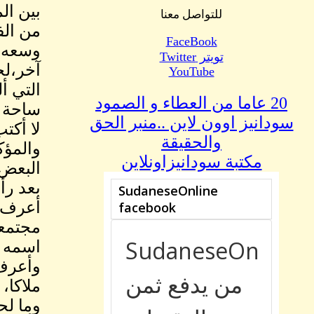
بين ال
للتواصل معنا
من الف
FaceBook
وسعه م
تويتر Twitter
آخر،لح
YouTube
التي أ
20 عاما من العطاء و الصمود
ساحة ا
سودانيز اوون لاين ..منبر الحق
لا أكت
والحقيقة
والمؤك
مكتبة سودانيزاونلاين
البعض 
بعد رأ
أعرف ا
مجتمعي
اسمه ع
وأعرف 
ملاكا،
وما لح