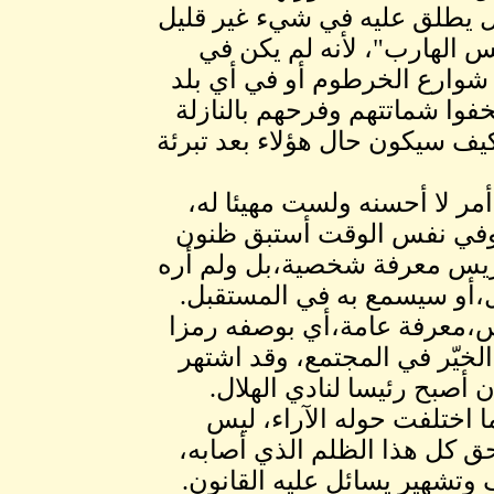
ظل يطلق عليه في شيء غير قليل
س الهارب"، لأنه لم يكن في
 شوارع الخرطوم أو في أي بلد
فوا شماتتهم وفرحهم بالنازلة
يف سيكون حال هؤلاء بعد تبرئة
مر لا أحسنه ولست مهيئا له،
، وفي نفس الوقت أستبق ظنون
دريس معرفة شخصية،بل ولم أره
،أو سيسمع به في المستقبل.
س،معرفة عامة،أي بوصفه رمزا
لخيّر في المجتمع، وقد اشتهر
صبح رئيسا لنادي الهلال.
اختلفت حوله الآراء، ليس
ق كل هذا الظلم الذي أصابه،
وتشهير يسائل عليه القانون.