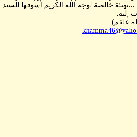
 ...تهنئة خالصة لوجه الله الكريم أسوقها للسي
 إليه.
له علقم)
khamma46@yaho