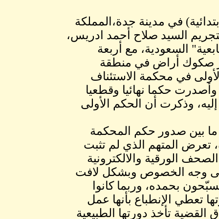
بتدائية) في مدينة جدة،المملكة
تجريم السيد صلاح أحمد ادريس،
بعية" السعودية، مع أربعة
ير صكوك أراض في منطقة
لأولى في محكمة الاستئناف
وأصدرت حكما نهائيا وقطعيا
ليه، وذكرت أن الحكم الأولى
 ما بين صدور حكم المحكمة
، تعرض المتهم الذي لم تثبت
لصحف الورقية والالكترونية
على وجه الخصوص وبشكل لافت
بّحون بحمده، وربما كانوا
ها تعطي الإنطباع بأنها عمل
القضية تأخذ دورتها الطبيعية