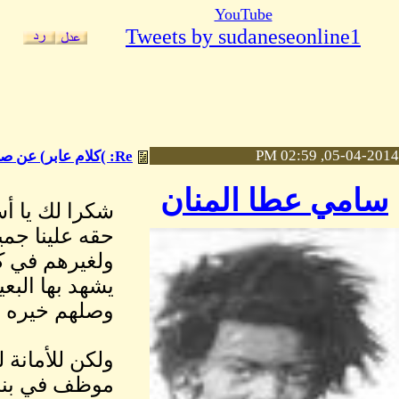
YouTube
Tweets by sudaneseonline1
05-04-2014, 02:59 PM
Re: )كلام عابر) عن صلاح إدريس
سامي عطا المنان
شكرا لك يا أ
حقه علينا جم
ولغيرهم في ك
يشهد بها البع
وصلهم خيره و
ولكن للأمانة 
موظف في بنك 