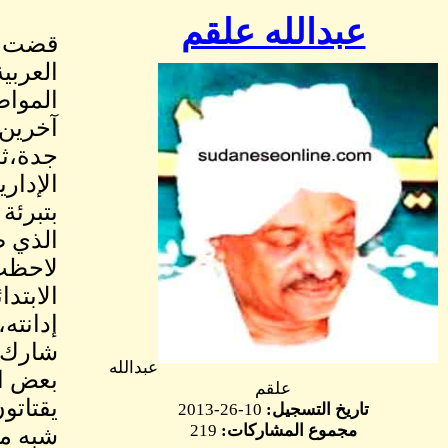
عبدالله علقم
قضت ال
العربي
المواط
آخرين 
جدة،ثم
الإدار
بتبرئة
الذي ص
لاحظت 
الابتد
إدانته
شارك ف
عبدالله
بعض ال
علقم
يقتاتو
تاريخ التسجيل:
10-26-2013
مجموع المشاركات:
219
شبه من