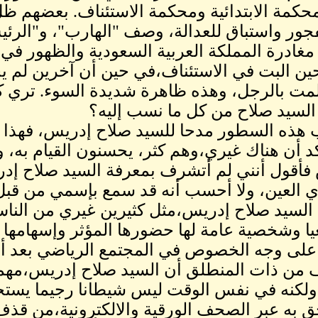
محكمة الابتدائية ومحكمة الاستئناف. بعضهم 
جور واستباق للعدالة، وصف "الهارب"، و"الرئي
غادرة المملكة العربية السعودية والظهور في
ين البت في الاستئناف،في حين أن آخرين لم يخ
لمت بالرجل، وهذه ظاهرة شديدة السوء. تري ك
لسيد صلاح من كل ما نسب إليه؟
ب هذه السطور مدحا للسيد صلاح إدريس، فهذا أ
د أن هناك غيري،وهم كثر، يحسنون القيام به
فأقول أنني لم أتشرف بمعرفة السيد صلاح إ
ي العين، ولا أحسب أنه قد سمع بإسمي من قبل
لسيد صلاح إدريس،مثل كثيرين غيري من النا
ا وشخصية عامة لها حضورها المؤثر وإسهامها ا
لى وجه الخصوص في المجتمع الرياضي بعد أن أ
من ذات المنطلق أن السيد صلاح إدريس،مهما 
 ولكنه في نفس الوقت ليس شيطانا رجيما يستح
ق به عبر الصحف الورقية والالكترونية،من قذف 