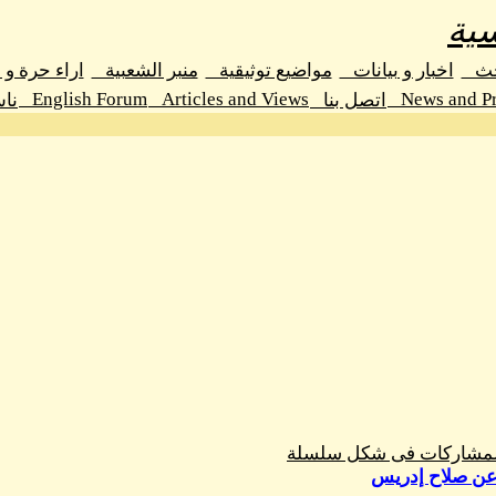
ية
حث
اخبار و بيانات
مواضيع توثيقية
منبر الشعبية
اراء حرة و
English Forum
Articles and Views
News and Pr
اتصل بنا
نا
المشاركات فى شكل سلسلة
 عن صلاح إدريس