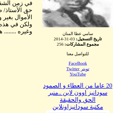
في زمن الشفاف
حق الأستاذ/ ص
الأموال بغير 
ولكن في هذه 
وغيره ........
سامي عطا المنان
تاريخ التسجيل:
03-31-2014
مجموع المشاركات:
256
للتواصل معنا
FaceBook
تويتر Twitter
YouTube
20 عاما من العطاء و الصمود
سودانيز اوون لاين ..منبر
الحق والحقيقة
مكتبة سودانيزاونلاين