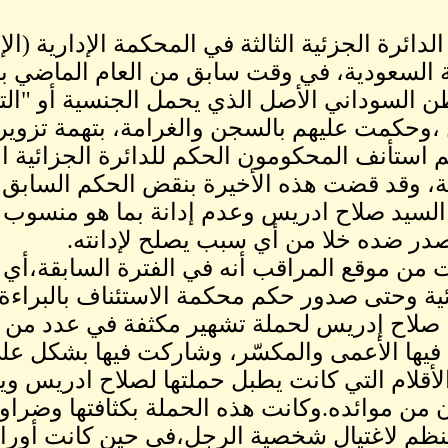
دائرة الجزئية الثالثة في المحكمة الإدارية (الإ
ة السعودية، في وقت سابق من العام الماضي ب
ن السوداني الأصل الذي يحمل الجنسية أو "التا
،وحكمت عليهم بالسجن والغرامة، بتهمة تزو
 استأنف المحكومون الحكم للدائرة الجزائية ا
ية، وقد قضت هذه الأخيرة بنقض الحكم السابق 
 السيد صلاح ادريس وعدم إدانة بما هو منسوب إ
در ضده خلا من أي سبب يصلح لإدانته.
من موقع المراقب أنه في الفترة السابقة،أي
ائية وحتى صدور حكم محكمة الاستئناف بالبراءة
، صلاح إدريس لحملة تشهير مكثفة في عدد من ا
يها الأعمى والمكسّر، وشاركت فيها بشكل 
أقلام التي كانت يطبل حملتها لصلاح ادريس ويس
ن من موائده.وكانت هذه الحملة بكثافتها وضراوت
ظم لاغتيال شخصية الرجل،في حين كانت أوراق 