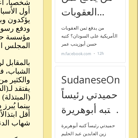
شخصياً، أع
أول الأسبا
يؤكدون وب
ودفع رسوم 
مؤسسة حكوم
المجلس الذ
بالمقابل ل
الشباب، ف
والكثير من
يفتقد لـ(ا
(المبتذلة)
بينما يُبر
أقل ابتذالا
شهاب الدنا