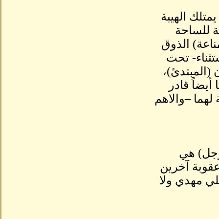
متلك الهيبة
ة للساحة
مناعة) الذوق
تثناء- تحت
ن (المبتدئ)،
أيضاً قادر
لهما –والاهم
رجل) هي
عقوبة آخرين
لي مهدي ولا