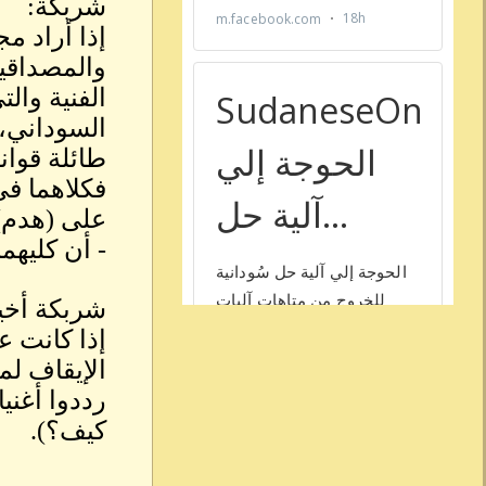
شربكة:
إذا أراد م
والمصداقية
الفنية والت
السوداني، 
طائلة قواني
فكلاهما في 
على (هدم) 
- أن كليهم
شربكة أخي
إذا كانت 
الإيقاف لم
رددوا أغني
كيف؟).