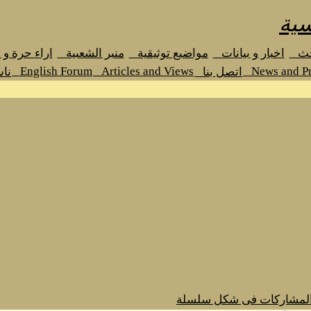
سية
حث
اخبار و بيانات
مواضيع توثيقية
منبر الشعبية
اراء حرة و
English Forum
Articles and Views
News and Pr
اتصل بنا
نا
المشاركات فى شكل سلسلة