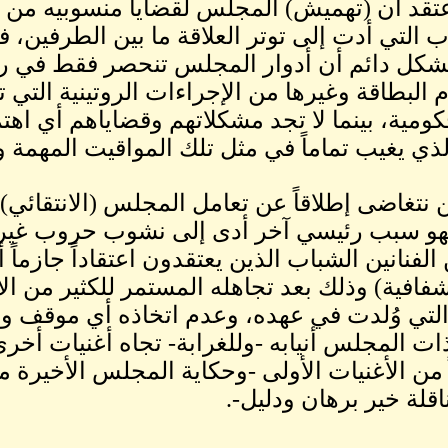
تقد أن (تهميش) المجلس لقضايا منسوبيه من الف
ب التي أدت إلى توتر العلاقة ما بين الطرفين، فا
شكل دائم أن أدوار المجلس تنحصر فقط في ر
البطاقة وغيرها من الإجراءات الروتينية التي ت
ية، بينما لا تجد مشكلاتهم وقضاياهم أي اهت
ي يغيب تماماً في مثل تلك المواقيت المهمة و
ن نتغاضى إطلاقاً عن تعامل المجلس (الانتقائي) 
هو سبب رئيسي آخر أدى إلى نشوب حروب غير مع
 الفنانين الشباب الذين يعتقدون اعتقاداً جازماً
لشفافية) وذلك بعد تجاهله المستمر للكثير من ال
 التي وُلدت في عهده، وعدم اتخاذه أي موقف و
ز ذات المجلس أنيابه -وللغرابة- تجاه أغنيات أخر
ً من الأغنيات الأولى -وحكاية المجلس الأخيرة م
قلة خير برهان ودليل-.