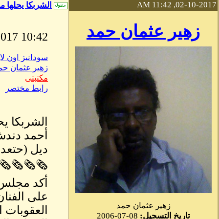
02-10-2017, 11:42 AM
الشربكا يحلها 
زهير عثمان حمد
10:42 AM February, 10 2017
سودانيز اون لا
زهير عثمان حم
مكتبتى
رابط مختصر
الشربكا يح
أحمد دند
ديل (حتعد
🗞🗞🗞🗞
أكد مجلس ا
على الفنان
زهير عثمان حمد
العقوبات ا
تاريخ التسجيل:
08-07-2006