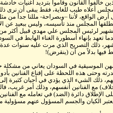
ين خالفوا القانون وقاموا بترديد أغنيات خادشة 
جلس أعلاه طيب للغاية، فقط يبقى أن نرى ذل
 أرض الواقع، لأننا –وبصراحة- مللنا جداً من مث
طلقها المجلس منذ تأسيسه، وليس ببعيد عن ال
لشهير لرئيس المجلس علي مهدي قبيل أكثر 
ا تعهد بإنهاء أسطورة الغناء الهابط في السو
ر، ذلك التصريح الذي مرت عليه سنوات عدة (ت
بط فيها بدلاً من أن (ينقرض)!
ن الموسيقية في السودان يعاني من مشكلة حق
ته وحتى هذه اللحظة على إقناع الفنانين بأدو
م، ذلك الشيء الذي يؤدي في أحيان كثيرة إلى
اف) مع الفنانين أنفسهم، وذلك أمر غريب، فا
ى الإطلاق دائرة (الضد) في تعامله مع الفنانين،
عتبر الكيان والجسم المسؤول عنهم مسؤولية م