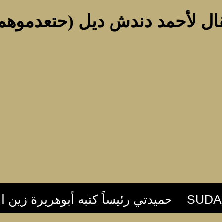
قال لأحمد دندش ديل (حتعدموهم