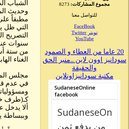
الشباب الذ
مجموع المشاركات:
8273
وحديث الم
للتواصل معنا
مطبقاً على
FaceBook
التي ظل ي
تويتر Twitter
التصريح ا
YouTube
سنوات عندم
من ستة أشه
20 عاما من العطاء و الصمود
الغناء الها
سودانيز اوون لاين ..منبر الحق
والحقيقة
مجلس المه
مكتبة سودانيزاونلاين
في عدم قدر
ومسؤولياته
كـ(طرف خل
ألا يدخل عل
وببساطة ي