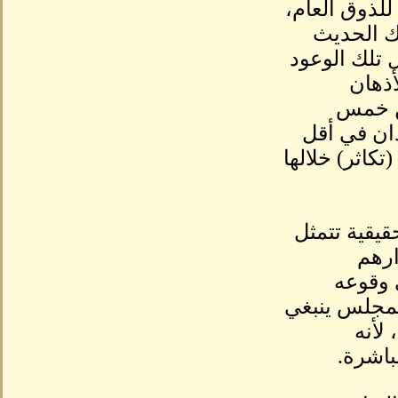
للذوق العام،
ك الحديث
ل تلك الوعود
أذهان
من خمس
دان في أقل
كاثر) خلالها
يقية تتمثل
ارهم
 وقوعه
لمجلس ينبغي
 لأنه
باشرة.