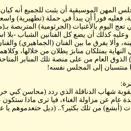
جلس المهن الموسيقية أن يثبت للجميع أنه كيان ي
، فعليه فوراً أن يبدأ في حملة (تطهيرية) واسع
ي تعج اليوم بالأغنيات (الجرثومية) المتربصة بـ(
وعليه كذلك أن يضع كل الفنانين الشباب -بلا اس
نه، وألا يفرق ما بين الفنان (الجماهيري) والفنا
النهاية يمتلكان منابرَ يطلان من خلالها، وكلاهما 
الذوق العام من على منصة تلك المنابر المتاحة 
ا منتسبان إلى المجلس نفسه!
رة:
عقوبة شهاب الدناقلة الذي ردد (محاسن كبي ح
دة عام عن مزاولة الغناء، فيا ترى ماذا ستكون 
ات (أبشع) من تلك بكثير؟.. (ديل حتعدموهم يا ع