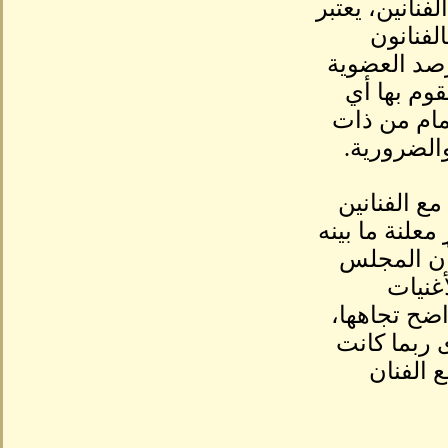
نانين، يعتبر
لفنانون
صد العضوية
قوم بها أي
مام من ذات
الضرورية.
مع الفنانين
لنة ما بينه
 أن المجلس
أغنيات
اضح تجاهها،
ى ربما كانت
ع الفنان