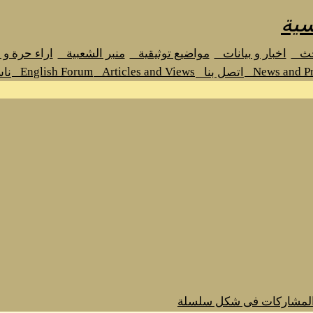
سية
حث
اخبار و بيانات
مواضيع توثيقية
منبر الشعبية
اراء حرة و
English Forum
Articles and Views
News and Pr
اتصل بنا
نا
المشاركات فى شكل سلسلة