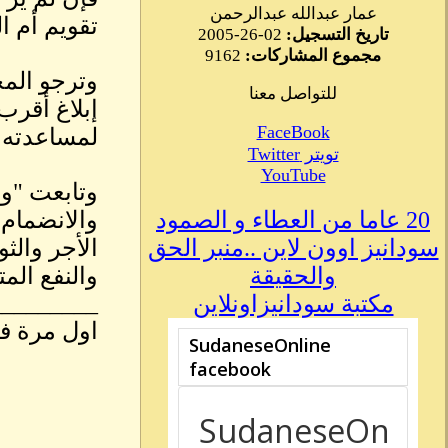
عمار عبدالله عبدالرحمن
تقويم أم ا
تاريخ التسجيل:
02-26-2005
مجموع المشاركات:
9162
وترجو المح
للتواصل معنا
إبلاغ أقرب
FaceBook
لمساعدته 
تويتر Twitter
YouTube
وتابعت "وت
20 عاما من العطاء و الصمود
والانضمام
سودانيز اوون لاين ..منبر الحق
الأجر والث
والحقيقة
والنفع الم
_________
مكتبة سودانيزاونلاين
اول مرة في