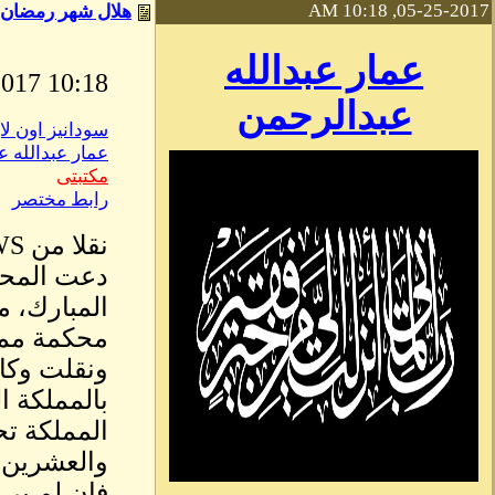
05-25-2017, 10:18 AM
هلال شهر رمضان 1438 وماذا ستقول هية علماء السودان,
عمار عبدالله
10:18 AM May, 25 2017
عبدالرحمن
سودانيز اون لا
عمار عبدالله 
مكتبتى
رابط مختصر
نقلا من SKY NEWS
دعت المحك
محكمة ممن 
ونقلت وكال
بالمملكة ا
المملكة ت
فإن لم ير