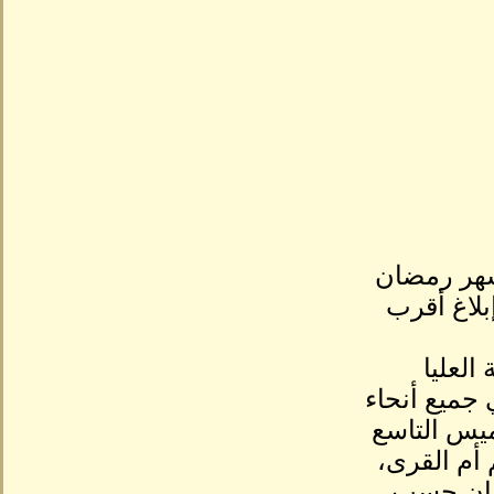
شهر رمضان
لـ29 من شهر شعبان 1438 هـ، وإبلاغ أقرب
العليا
جميع أنحاء
يس التاسع
143هـ حسب تقويم أم القرى،
عبان حسب