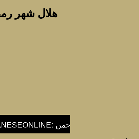
هلال شهر رمضان 1438 وماذا ستقول هية ع