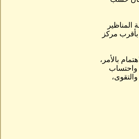
 المناظير
 بأقرب مركز
تمام بالأمر،
 واحتساب
والتقوى،