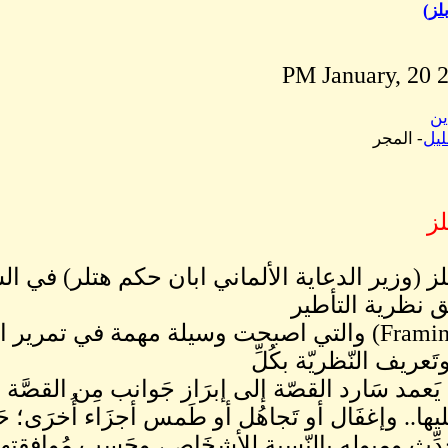
لز)
ين
يل
- المجر
ز
ز (وزير الدعاية الألماني ابان حكم هتلر) في 
 نظرية التأطير
(Framing Theory) والتي اصبحت وسيلة مهمة في تمر
تَعريف النّظريّة بكُلِّ
َعمد سَارد القصّة إلى إبرَاز جَوانب مِن القصَّة أ
عَليها.. وإغفَال أو تَجاهُل أو طَمس أجزَاء أُخرَى؛
حدِّث وميوله بالنّسبة للأشخَاص، وحَسب مُوافقتها