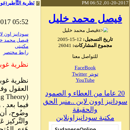
01-20-2017, 06:52 PM
نَظرية التَّأطير(غوب
فيصل محمد خليل
05:52 PM January, 20 2017
فيصل محمد خليل
سودانيز اون لا
تاريخ التسجيل:
12-15-2005
فيصل محمد خل
مجموع المشاركات:
26041
مكتبتى
رابط مختصر
للتواصل معنا
نظرية غوبل
FaceBook
تويتر Twitter
نظرية غوبل
YouTube
العقول وفق
20 عاما من العطاء و الصمود
سودانيز اوون لاين ..منبر الحق
فيما بعد . و
والحقيقة
وضُوح، أن ي
مكتبة سودانيزاونلاين
والتَّركيز 
هَوَى المُت