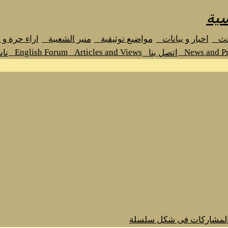
ية
حث
اخبار و بيانات
مواضيع توثيقية
منبر الشعبية
اراء حرة و
English Forum
Articles and Views
News and Pr
اتصل بنا
نا
المشاركات فى شكل سلسلة