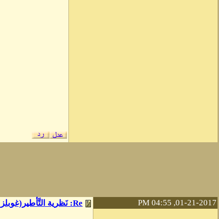
01-21-2017, 04:55 PM
Re: نَظرية التَّأطير(غوبلز)