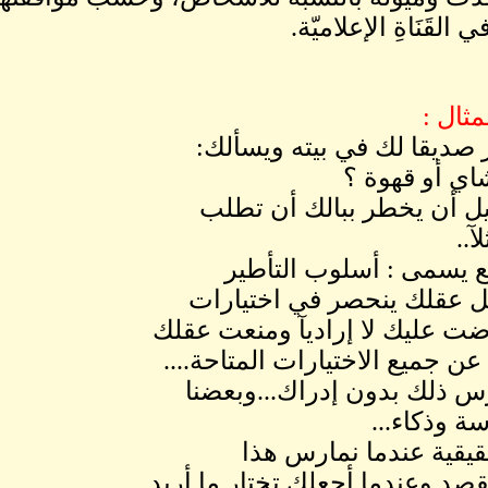
 القَنَاةِ الإعلاميّة.
مثال :
 ﺻﺪﻳﻘﺎ ﻟﻚ ﻓﻲ ﺑﻴﺘﻪ ﻭﻳﺴﺄﻟﻚ:
ﺎﻱ ﺃﻭ ﻗﻬﻮﺓ ؟
ﻴﻞ ﺃﻥ ﻳﺨﻄﺮ ﺑﺒﺎﻟﻚ ﺃﻥ ﺗﻄﻠﺐ
..
ﻊ ﻳﺴﻤﻰ : ﺃﺳﻠﻮﺏ ﺍﻟﺘﺄﻃﻴﺮ
ﻞ ﻋﻘﻠﻚ ﻳﻨﺤﺼﺮ ﻓﻲ ﺍﺧﺘﻴﺎﺭﺍﺕ
ﺖ ﻋﻠﻴﻚ ﻻ ﺇﺭﺍﺩﻳﺂ ﻭﻣﻨﻌﺖ ﻋﻘﻠﻚ
ﻦ ﺟﻤﻴﻊ ﺍﻻﺧﺘﻴﺎﺭﺍﺕ ﺍﻟﻤﺘﺎﺣﺔ....
ﺱ ﺫﻟﻚ ﺑﺪﻭﻥ ﺇﺩﺭﺍﻙ...ﻭﺑﻌﻀﻨﺎ
ﺔ ﻭﺫﻛﺎﺀ...
ﻘﻴﻘﻴﺔ ﻋﻨﺪﻣﺎ ﻧﻤﺎﺭﺱ ﻫﺬﺍ
ﺪ ﻭﻋﻨﺪﻣﺎ ﺃﺟﻌﻠﻚ ﺗﺨﺘﺎﺭ ﻣﺎ ﺃﺭﻳﺪ