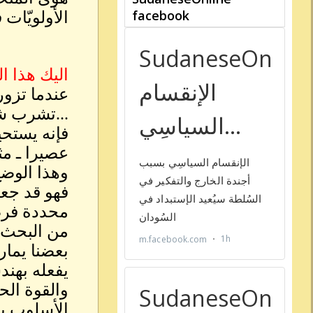
الأولويّات في
اليك هذا ال
ﻋﻨﺪﻣﺎ ﺗﺰﻭﺭ
...ﺗﺸﺮﺏ ﺷ
ﻓﺈﻧﻪ ﻳﺴﺘﺤ
ﻋﺼﻴﺮﺍ ـ ﻣﺜﻶ
ﻭﻫﺬﺍ ﺍﻟﻮﺿ
ﻓﻬﻮ ﻗﺪ ﺟﻌ
ﻣﺤﺪﺩﺓ ﻓﺮﺿ
ﻣﻦ ﺍﻟﺒﺤﺚ ﻋ
ﺑﻌﻀﻨﺎ ﻳﻤﺎﺭ
ﻳﻔﻌﻠﻪ ﺑﻬﻨﺪﺳ
ﻭﺍﻟﻘﻮﺓ ﺍﻟﺤ
ﺍﻷﺳﻠﻮﺏ ﺑﻘﺼ