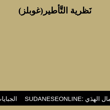
نَظرية التَّأطير(غوبلز)