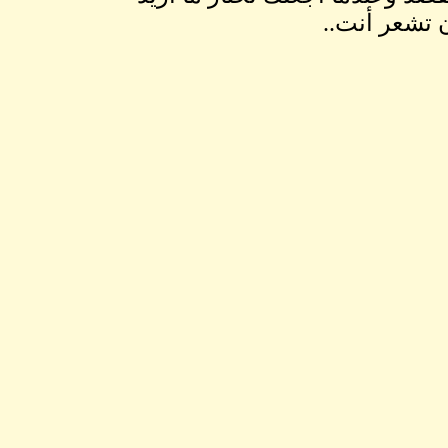
ﻥ ﺗﺸﻌﺮ ﺃﻧﺖ..