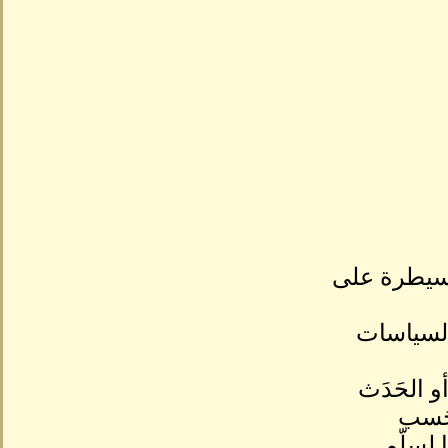
السيطرة على
ير السياسات
و الحَدَث
 حَسب
 لسلّم