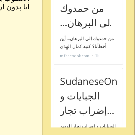
ﺃﻧﺎ ﺑﺪﻭﻥ ﺃ