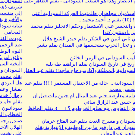
 الأنصار وهذا هو الشعب السودانى - بقلم الطاهر على
شريف ذه
سلاميان مجاهدان ظلمتهما الحركة السودانية أعني
والأخيرة 
 محمد ...
شابة سودان
والتحسر علي الاستعمار وحكم الانجليز بقلم محمد
المحامي
.ادمنتون كندا
عودت الفتوا
 ثاني اثنين في السُكر بقلم حيدر الشيخ هلال
عبد الرحمن
و تجار الحرب سنحسمها في الميدان بقلم بشير
اليوم الوط
ر
ليب السودانى في الزمن الخائن
النخبة الس
اريخ في تاريخ السودان بقلم ابراهيم طه بليه
السودان ود
السودانية بالمملكة واكاذيب حاج ماجد!! بقلم عبد الغفار
بقلم محمد
هل التردي ف
السودانية ... حالة من الاحتفال المستمر !!!!! بقلم عبد
بفشل وعنف 
الحسن محمد
رجال ُُ خد
انية معارضه حلم بعيد المنال ام جنين مات قبل ان
بقلم حامـد
م حسن عبد الرازق ساتي
سودانيون ف
لماذا رفض التفاوض مع نظام الخرطوم ؟ 1__ 3 بقلم الحافظ
الخطاب الس
صندل رجب
سودان و مسرح العبث بقلم عبد الفتاح عرمان
ودان فى دارفور ما بين الوطنية و الإنتهازية بقلم
علي يخيت
اهيم عبدالوهاب