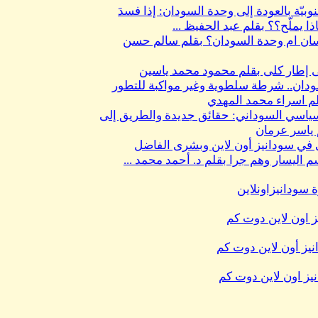
بيّة بالعودة إلى وحدة السودان: إذا فسدَ
ذا يملّح؟؟ بقلم عبد الحفيظ ...
سان ام وحدة السودان؟ بقلم سالم حسن
 إطار كلى بقلم محمود محمد ياسين
ان.. شرطة سلطوية وغير مواكبة للتطور
لم اسراء محمد المهدي
ياسي السوداني: حقائق جديدة والطريق إلى
م ياسر عرمان
 في سودانيز أون لاين وبشرى الفاضل
 اليسار وهم جرا بقلم د. أحمد محمد ...
 سودانيزاونلاين
 اون لاين دوت كم
نيز أون لاين دوت كم
نيز اون لاين دوت كم