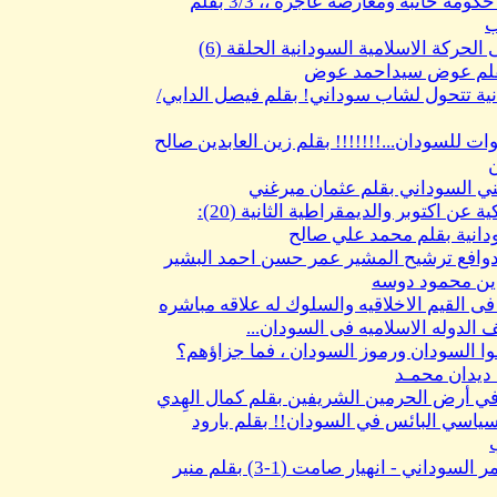
السودان .. حكومة خائبة ومعارضة عاجزة ،، 3/3 بقلم
ب
الى منتسبى الحركة الاسلامية السودانية الحلقة (6)
بقلم عوض سيداحمد عوض
ية تتحول لشاب سوداني! بقلم فيصل الدابي/
ت للسودان...!!!!!!! بقلم زين العابدين صالح
ني السوداني بقلم عثمان ميرغني
وثائق امريكية عن اكتوبر والديمقراطية الثانية (20):
ودانية بقلم محمد علي صالح
وافع ترشيح المشير عمر حسن احمد البشير
ين محمود دوسه
ى القيم الاخلاقيه والسلوك له علاقه مباشره
الدوله الاسلاميه فى السودان...
موا السودان ورموز السودان ، فما جزاؤهم؟
 ديدان محمـد
ي أرض الحرمين الشريفين بقلم كمال الهِدي
ياسي البائس في السودان!! بقلم بارود
الهلال الاحمر السوداني - انهيار صامت (1-3) بقلم منير