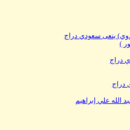
وي) ينعى سعودي دراج
ر )
ي دراج
 دراج
د الله علي إبراهيم