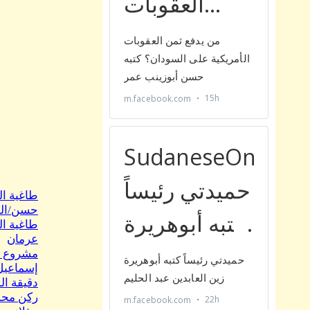
طاغية ا
حسن/ال
طاغية ال
عرمان
إسماعي
ركن محم