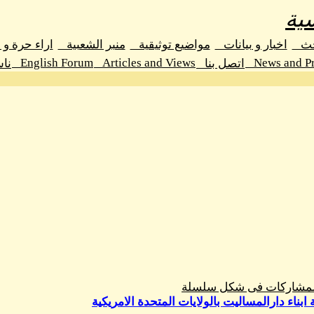
ية
حث
اخبار و بيانات
مواضيع توثيقية
منبر الشعبية
اراء حرة و
English Forum
Articles and Views
News and Pr
اتصل بنا
نا
المشاركات فى شكل سلسلة
بناء دارالمساليت بالولايات المتحدة الامريكية