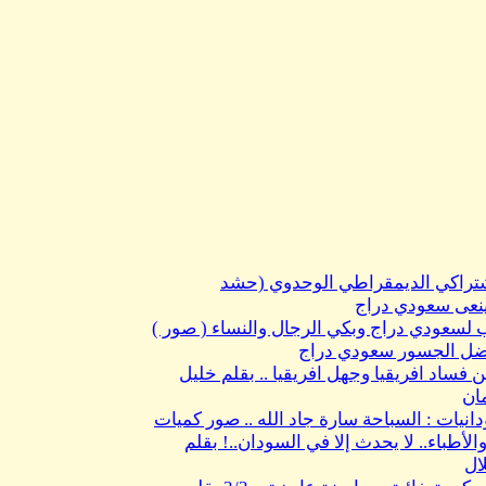
شتراكي الديمقراطي الوحدوي (حشد
نعى سعودي دراج
 لسعودي دراج وبكي الرجال والنساء ( صور )
اضل الجسور سعودي دراج
 فساد افريقيا وجهل افريقيا .. بقلم خليل
ان
نيات : السباحة سارة جاد الله .. صور كميات
أطباء.. لا يحدث إلا في السودان..! بقلم
ال