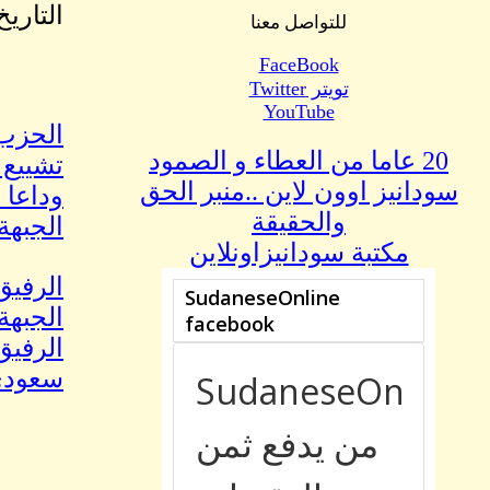
التاريخ ا
للتواصل معنا
FaceBook
تويتر Twitter
YouTube
الحزب 
20 عاما من العطاء و الصمود
تشييع 
سودانيز اوون لاين ..منبر الحق
وداعا 
والحقيقة
الجبهة
مكتبة سودانيزاونلاين
الرفيق
الجبهة
الرفيق
سعودي 