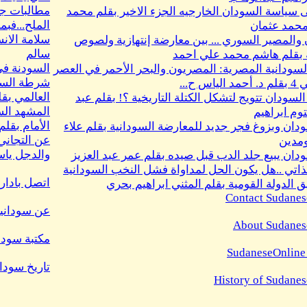
مطالبات جنو
 سياسة السودان الخارجيه الجزء الاخير بقلم محمد
الملح...فبما
حمد عثمان
سلامة الان
والمصير السوري ... بين معارضة إنتهازية ولصوص
سالم
 بقلم هاشم محمد علي احمد
السودنة فى
لسودانية المصرية: المصريون والبحر الأحمر في العصر
شرطة السود
اس ح...
العالمي بق
السودان تتويج لتشكل الكتلة التاريخية ؟! بقلم عبد
المشهد الس
توم ابراهيم
الأمام بقل
ودان وبزوغ فجر جديد للمعارضة السودانية بقلم علاء
عن التجاني
ومدين
والدجل ياسم
ودان يبيع جلد الدب قبل صيده بقلم عمر عبد العزيز
ذاتي ..هل يكون الحل لمداواة فشل النخب السودانية
اتصل بادارة
 الدولة القومية بقلم المثني ابراهيم بحري
Contact Sudanes
عن سودانيز
About Sudanes
مكتبة سودا
SudaneseOnline
تاريخ سودا
History of Sudane