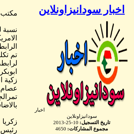
اخبار سودانيزاونلاين
مكتب ا
نسبة ل
الامري
الرابطة وعمل
تم تكل
لرابطة
ابوبكر
زكية ا
عصام ا
تمرالج
بالاضا
اخبار
سودانيزاونلاين
زكريا 
تاريخ التسجيل:
10-25-2013
مجموع المشاركات:
4650
رئيس ر