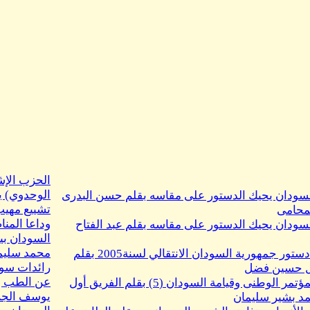
الحزب الإ
الوحدوي) ي
لسودان يحيك الدستور على مقاسه بقلم حسن البدرى
تشييع مهيب
محامى
وداعا المن
سودان يحيك الدستور على مقاسه بقلم عبد الفتاح
السودان بين
محمد سليم
مشروع دستور جمهورية السودان الانتقالي لسنة2005 بقلم
رائدات سودا
ل حسين فضل
عن الطب وال
دقيقة المؤتمر الوطنى وقيامة السودان (5) بقلم الفريق أول
يوسف الجل
د بشير سليمان