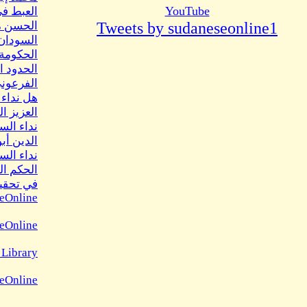
YouTube
العبط فى
Tweets by sudaneseonline1
الحسن م
السودان 
الحكومة
الحدود ا
الفرعوني 4 بقلم د. أحمد الي
هل نداء 
العزيز ال
نداء الس
الدين أب
نداء الس
الحكم ال
في تحقيق
eOnline
eOnline
 Library
seOnline