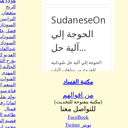
هؤلاء هم
الريح
مثقفان إ
الترابيين! (10) بقلم د. أحمد
السودان 
فضل علي.
السوداني
السودان 
عبدالقاد
الفديو ك
يؤرخ الت
الجالية 
المهدى
القنوات 
مكتبة الفساد
المنعم 
قناة سود
من اقوالهم
يولد بقل
(مكتبة مفتوحة للتحديث)
للتواصل معنا
قمبال
طاغية ال
FaceBook
قضية الس
تويتر Twitter
محمد إبر