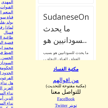
المهدى
القنوات 
المنعم 
قناة سود
يولد بقل
قمبال
طاغية ال
قضية الس
محمد إبر
العبط فى
الحسن م
السودان 
الحكومة
مكتبة الفساد
الحدود ا
الفرعوني 4 بقلم د. أحمد الي
من اقوالهم
هل نداء 
(مكتبة مفتوحة للتحديث)
العزيز ال
للتواصل معنا
نداء الس
الدين أب
FaceBook
نداء الس
تويتر Twitter