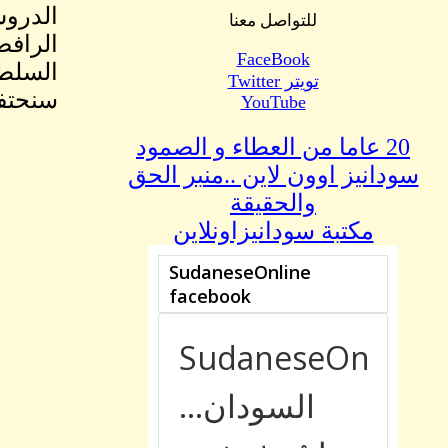
الدروس
للتواصل معنا
الرافض
FaceBook
السلطة
تويتر Twitter
سنحتفل
YouTube
20 عاما من العطاء و الصمود
سودانيز اوون لاين ..منبر الحق
والحقيقة
مكتبة سودانيزاونلاين