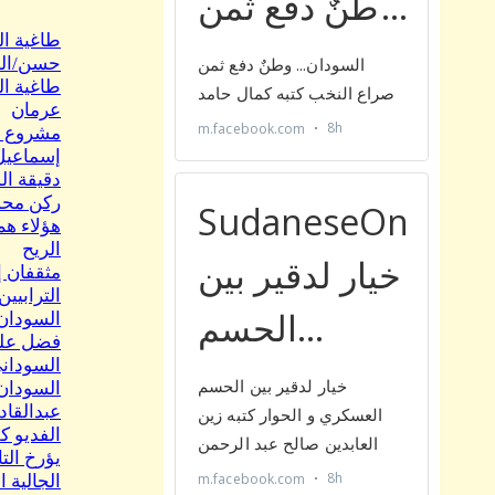
طاغية ا
حسن/ال
طاغية ال
عرمان
إسماعي
ركن محم
هؤلاء هم
الريح
مثقفان إ
الترابيين! (10) بقلم د. أحمد
السودان 
فضل علي.
السوداني
السودان 
عبدالقاد
الفديو ك
يؤرخ الت
الجالية 