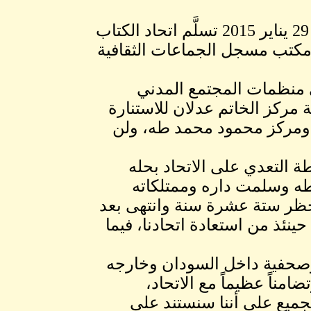
السبت 31 يناير 2015 -اتحاد الكتاب السودانيين-بتاريخ 29 يناير 2015 تسلَّم اتحاد الكتاب
 مكتب مسجل الجماعات الثقافية
ى منظمات المجتمع المدني
مركز الخاتم عدلان للاستنارة
، ومركز محمود محمد طه، ولن
ة التعدي على الاتحاد بحله
ن قبل في 1989 وحظر نشاطه وسلمت داره وممتلكاته
حظر ستة عشرة سنة وانتهى بعد
مل لسنة 2005م، حيث تمكنا حينئذ من استعادة اتحادنا، فيما
وصحفية داخل السودان وخارجه
مناً عظيماً مع الاتحاد،
لجميع على أننا سنستند على