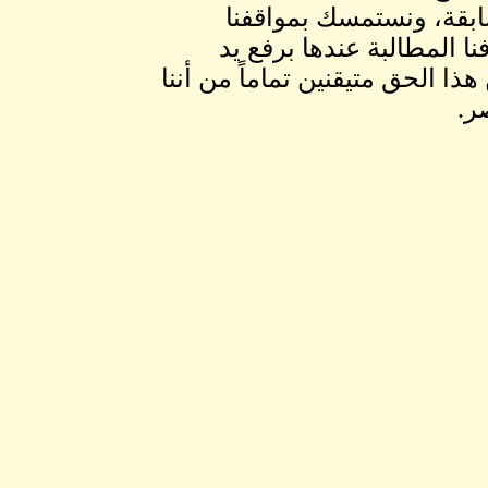
ابقة، ونستمسك بمواقفنا
ا المطالبة عندها برفع يد
ا الحق متيقنين تماماً من أننا
ر.