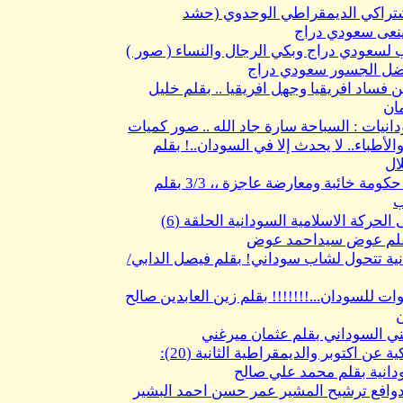
شتراكي الديمقراطي الوحدوي (حشد
نعى سعودي دراج
 لسعودي دراج وبكي الرجال والنساء ( صور )
اضل الجسور سعودي دراج
 فساد افريقيا وجهل افريقيا .. بقلم خليل
ان
نيات : السباحة سارة جاد الله .. صور كميات
أطباء.. لا يحدث إلا في السودان..! بقلم
ال
السودان .. حكومة خائبة ومعارضة عاجزة ،، 3/3 بقلم
ب
الى منتسبى الحركة الاسلامية السودانية الحلقة (6)
بقلم عوض سيداحمد عوض
ية تتحول لشاب سوداني! بقلم فيصل الدابي/
ت للسودان...!!!!!!! بقلم زين العابدين صالح
ني السوداني بقلم عثمان ميرغني
وثائق امريكية عن اكتوبر والديمقراطية الثانية (20):
ودانية بقلم محمد علي صالح
وافع ترشيح المشير عمر حسن احمد البشير