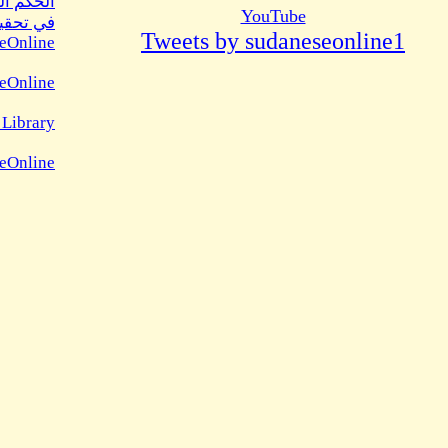
الحكم ال
YouTube
في تحقيق
Tweets by sudaneseonline1
eOnline
eOnline
 Library
seOnline