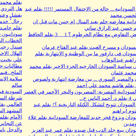
بقلم محمد
هل التردي ف
السودانية ... حالة من الاحتفال المستمر !!!!! بقلم عبد
بفشل وعنف 
الحسن محمد
رجال ُُ خد
انية معارضه حلم بعيد المنال ام جنين مات قبل ان
بقلم حامـد
م حسن عبد الرازق ساتي
سودانيون ف
لماذا رفض التفاوض مع نظام الخرطوم ؟ 1__ 3 بقلم الحافظ
الخطاب الس
صندل رجب
سودان و مسرح العبث بقلم عبد الفتاح عرمان
ودان فى دارفور ما بين الوطنية و الإنتهازية بقلم
علي يخيت
اهيم عبدالوهاب
مطالبات جنو
 سياسة السودان الخارجيه الجزء الاخير بقلم محمد
الملح...فبما
حمد عثمان
سلامة الان
والمصير السوري ... بين معارضة إنتهازية ولصوص
سالم
 بقلم هاشم محمد علي احمد
السودنة فى
لسودانية المصرية: المصريون والبحر الأحمر في العصر
شرطة السود
اس ح...
العالمي بق
السودان تتويج لتشكل الكتلة التاريخية ؟! بقلم عبد
المشهد الس
توم ابراهيم
الأمام بقل
ودان وبزوغ فجر جديد للمعارضة السودانية بقلم علاء
عن التجاني
ومدين
والدجل ياسم
ودان يبيع جلد الدب قبل صيده بقلم عمر عبد العزيز