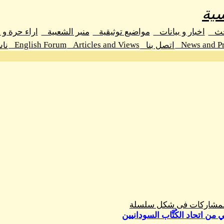
ية
حث
اخبار و بيانات
مواضيع توثيقية
منبر الشعبية
اراء حرة و
English Forum
Articles and Views
News and Pr
اتصل بنا
نا
المشاركات فى شكل سلسلة
ن اتحاد الكُتَّاب السودانيين