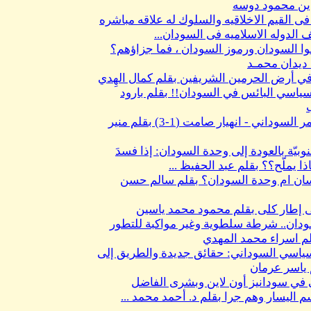
ين محمود دوسه
ى القيم الاخلاقيه والسلوك له علاقه مباشره
الدوله الاسلاميه فى السودان...
موا السودان ورموز السودان ، فما جزاؤهم؟
 ديدان محمـد
ي أرض الحرمين الشريفين بقلم كمال الهِدي
ياسي البائس في السودان!! بقلم بارود
الهلال الاحمر السوداني - انهيار صامت (1-3) بقلم منير
بيّة بالعودة إلى وحدة السودان: إذا فسدَ
ذا يملّح؟؟ بقلم عبد الحفيظ ...
سان ام وحدة السودان؟ بقلم سالم حسن
 إطار كلى بقلم محمود محمد ياسين
ان.. شرطة سلطوية وغير مواكبة للتطور
لم اسراء محمد المهدي
ياسي السوداني: حقائق جديدة والطريق إلى
م ياسر عرمان
 في سودانيز أون لاين وبشرى الفاضل
 اليسار وهم جرا بقلم د. أحمد محمد ...