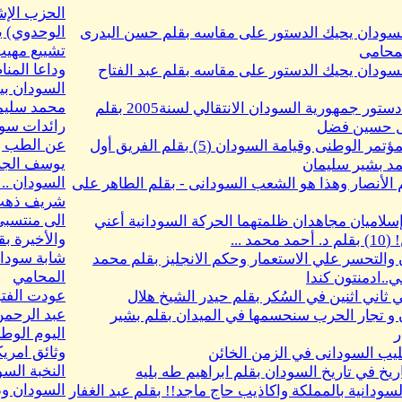
الحزب الإ
الوحدوي) ي
لسودان يحيك الدستور على مقاسه بقلم حسن البدرى
تشييع مهيب
محامى
وداعا المن
سودان يحيك الدستور على مقاسه بقلم عبد الفتاح
السودان بين
محمد سليم
مشروع دستور جمهورية السودان الانتقالي لسنة2005 بقلم
رائدات سودا
ل حسين فضل
عن الطب وال
دقيقة المؤتمر الوطنى وقيامة السودان (5) بقلم الفريق أول
يوسف الجل
د بشير سليمان
 الأنصار وهذا هو الشعب السودانى - بقلم الطاهر على
شريف ذه
سلاميان مجاهدان ظلمتهما الحركة السودانية أعني
والأخيرة 
 محمد ...
شابة سودان
والتحسر علي الاستعمار وحكم الانجليز بقلم محمد
المحامي
.ادمنتون كندا
عودت الفتوا
 ثاني اثنين في السُكر بقلم حيدر الشيخ هلال
عبد الرحمن
و تجار الحرب سنحسمها في الميدان بقلم بشير
اليوم الوط
ر
ليب السودانى في الزمن الخائن
النخبة الس
اريخ في تاريخ السودان بقلم ابراهيم طه بليه
السودان ود
السودانية بالمملكة واكاذيب حاج ماجد!! بقلم عبد الغفار