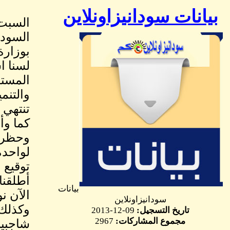
بيانات سودانيزاونلاين
السودا
بوزارة
لسنا ا
المستق
والتنم
تنتهي ب
كما وأ
لواحدة
أطلقنا ع
بيانات
الآن ن
سودانيزاونلاين
وكذلك 
تاريخ التسجيل:
09-12-2013
مجموع المشاركات:
2967
شاجبين