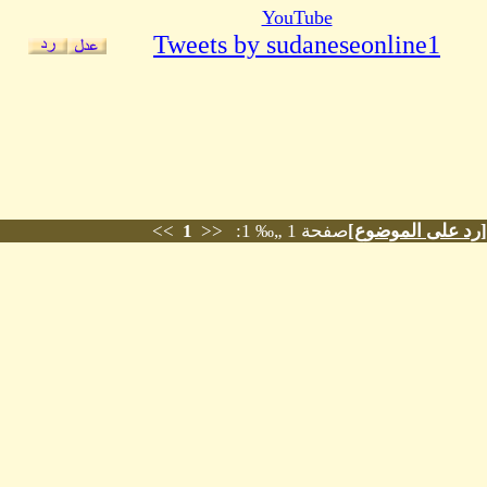
YouTube
Tweets by sudaneseonline1
[
رد على الموضوع
]
صفحة 1 „‰ 1: <<
1
>>