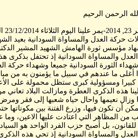
له الرحمن الرحيم
ديسمب
لات حركة العدل والمساواة السودانية بعيد الشهد
اد مؤسس ثورة الهامش الشهيد المشير الدكتور 
لعدل والمساواة السودانية إذ تحتفل بذكرى هذا 
شهداء الثورة السودانية جميعا وشهداء حركة الع
 أغلى ما عندهم في سبيل ما يؤمنون به من مبا
ثا كبيرا ومسؤولية كبرى ستظل محمولة على الأع
ينا هذه الذكرى العطرة ومازالت البلاد تعاني م
وزال نعيمها واحال حياه شعبها إلى فقر ومرض وج
مكن أن تكون فيها، وزرع الفتنة بين مكوناتها ح
 من المظاهر التي اعتادت عليها الاعين، وما عا
للقانون، بل أصبح حزب الفرد الواحد هو السيادة
لعدل والمساواة السودانية إذ تحي هذه الذكرى 