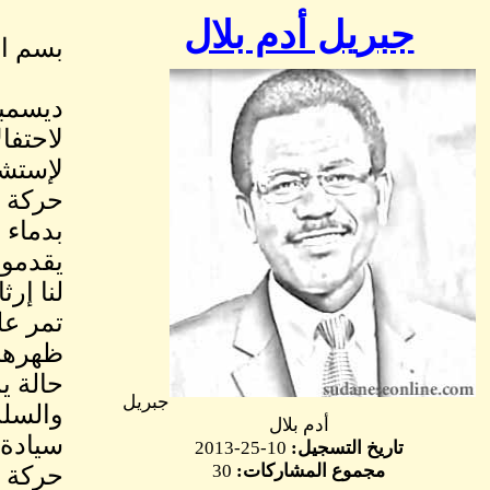
جبريل أدم بلال
بسم ال
لاحتفا
لإستشه
حركة ا
بدماء 
يقدموا
لنا إر
تمر عل
ظهرها 
حالة ي
جبريل
والسلب
أدم بلال
سيادة 
تاريخ التسجيل:
10-25-2013
مجموع المشاركات:
30
حركة ا