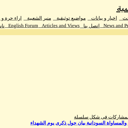
ية
حث
اخبار و بيانات
مواضيع توثيقية
منبر الشعبية
اراء حرة و
English Forum
Articles and Views
News and Pr
اتصل بنا
نا
المشاركات فى شكل سلسلة
والمساواة السودانية بيان حول ذكرى يوم الشهداء