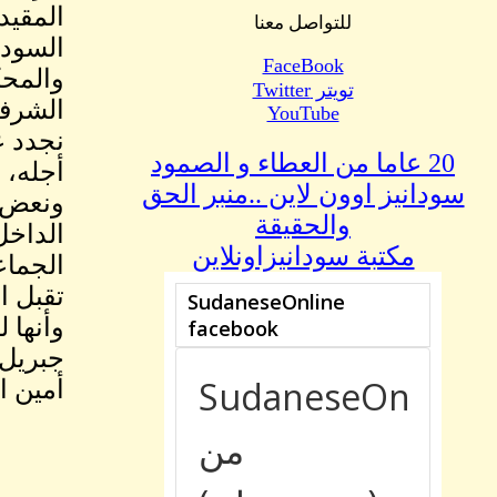
المقيد
للتواصل معنا
السودا
FaceBook
والمحك
تويتر Twitter
الشرفا
YouTube
نجدد ع
20 عاما من العطاء و الصمود
أجله، 
سودانيز اوون لاين ..منبر الحق
ونعض ع
والحقيقة
الداخل
مكتبة سودانيزاونلاين
الجماع
تقبل ا
وأنها 
جبريل 
أمين ا