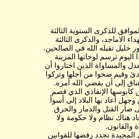
ر 23, 2014-يمر علينا اليوم الثلاثاء 23/12/2014 الموافق للذكرى السنوية الثالثة
اء الاماجد، والذكرى الثالثة
خليل تقبله الله في الصالحين.
اليوم ترسم لوحاتها المزينة
دل والمساواة الذين اختاروا أن
دئ وقيم ضحوا من أجلها وتركوا
ناق إلى أن يقضي الله أمره.
ن كابوسها الإنقاذي الذي قصم
هل أعاد بها البلاد إلى أسوأ
تى صار القتل والدمار والحرق
د هناك نظام ولا حكومة ولا
 والقانون.
المجيدة تجدد رفضها للقوانين