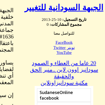
الجبهة السودانية للتغيير
خلفية 
تاريخ التسجيل:
10-25-2013
المدني
مجموع المشاركات:
0
جماعة 
للتواصل معنا
FaceBook
باعتقا
تويتر Twitter
المجتم
YouTube
يساور 
20 عاما من العطاء و الصمود
لقضايا
سودانيز اوون لاين ..منبر الحق
أي تنظ
والحقيقة
المعقد
مكتبة سودانيزاونلاين
إن سيا