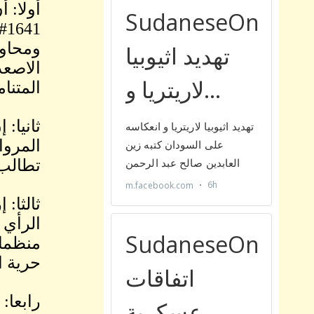
أولا: 
ومحاول
الاصعد
المتنا
ثانيا:
المروا
تطالب 
ثالثا:
الرأي 
منظمات
حرية ا
رابعا: