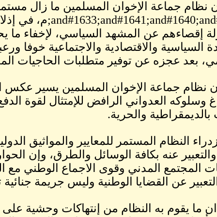
أن نظام جماعة الإخوان المسلمين ما زال مستمر
41;and#1640;and#1641
ة إقصاءهم عن المشهد السياسي، لإخفاء ما ي
ة السياسية والاقتصادية والاجتماعية خوفا ور
مي، بعد عجزه عن توفير متطلبات الحاجيات الم
 إن نظام جماعة الإخوان المسلمين يسير عكس ا
غ وسلوكه العدواني الرافض للإمتثال لقوة الدفع
بالديمقراطية والحرية.
 إزدراء النظام المستمر للمعايير والمواثيق الدول
والتعبير عنه بكافة الوسائل والطرق، وإن الحوار
 المجتمع المدني وقوى الاجماع الوطني مع الج
لتعبير عن القضايا الوطنية وليس جريمة جنائية
 ان ما يقوم به النظام من إنتهاكات وحشية على