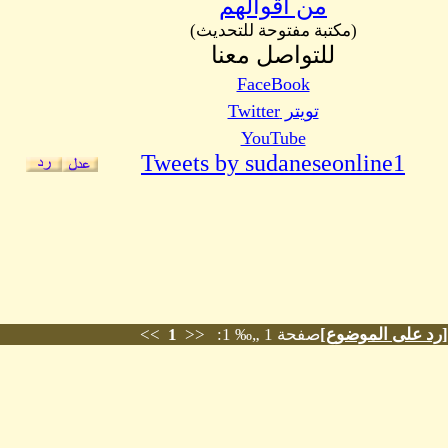
من اقوالهم
(مكتبة مفتوحة للتحديث)
للتواصل معنا
FaceBook
تويتر Twitter
YouTube
Tweets by sudaneseonline1
[
رد على الموضوع
]
صفحة 1 „‰ 1: <<
1
>>