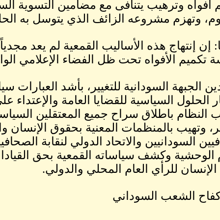
 أفواه وترهيب يتنافى مع مضامين التسوية الس
م، وتهزم مشروعه الزائف الذي يتوسل به الحلو
 إن إنتهاج هذه الأساليب القمعية لم يعد مجدياً
 تكميم الأفواه تحت ظل الفضاء الإعلامي الواس
دين الجبهة السودانية للتغيير، بأشد العبارات سي
ر الحلول السياسية للقضايا العامة والإعتداء ع
 النظام باطلاق سراح جميع المعتقلين السياسي
ير، وتهيب بالمنظمات المعنية بحقوق الإنسان وا
يين السودانيين والاتحاد الدولي لنقابة الصحا
 الوحشية وكشف سياساته القمعية بحق القيادا
لإنسان للرأي العام المحلي والدولي.
فاح الشعب السوداني