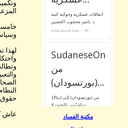
وتكميم
المزعو
خامسا:
وسياسة
لهذا ت
واحتكا
وتطالب
والتعب
الصحاف
النظام
حقوق ا
عاش ك
مكتبة الفساد