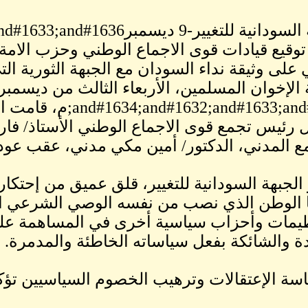
توقيع قيادات قوى الاجماع الوطني وحزب الام
 على وثيقة نداء السودان مع الجبهة الثورية ا
الإخوان المسلمين، الأربعاء الثالث من ديسمبر
632;and#1633;and#1636
ل رئيس تجمع قوى الاجماع الوطني الأستاذ/ ف
ع المدني، الدكتور/ أمين مكي مدني، عقب عودت
الجبهة السودانية للتغيير، قلق عميق من إحتكا
 الوطن الذي نصب من نفسه الوصي الشرعي الو
يمات وأحزاب سياسية أخرى في المساهمة على 
ة والشائكة بفعل سياساته الخاطئة والمدمرة.
سة الإعتقالات وترهيب الخصوم السياسيين تؤكد