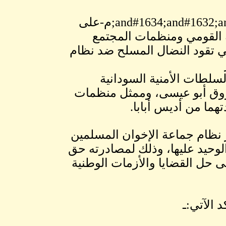
الجبهة السودانية للتغيير-9 ديسمبرand#1634;and#1632;and#1633;and#1636;م-على
ة القومي ومنظمات المجتمع
لتي تقود النضال المسلح ضد نظام
and#1634;and#1;م، قامت السلطات الأمنية السودانية
اروق أبو عيسى، وممثل منظمات
هما من أديس أبابا.
ر نظام جماعة الإخوان المسلمين
حيد عليها، وذلك لمصادرته حق
حل القضايا والأزمات الوطنية
 الآتي:ـ