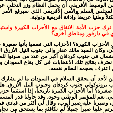
ن الوسيط الأفريقي أن يحمل النظام وزر التخلي عن 
ً لمجلس السلم والأمن الأفريقي الذي سيرفع الأمر
تلاً وطنياً عريضاً وإدانة أفريقية ودولية.
 ترك حزب الأمة الاتفاق مع الأحزاب الكبيرة واستب
دي في دارفور ومناطق أخرى؟
ن، وكان السيد مالك عقار والي جنوب النيل الأزرق 
لشمال في جنوب كردفان أكبر من عدد من صوتوا للم
نعترف بنتائج تلك الانتخابات في كل بقاع السودان وق
 اعترف بحجمه النظام نفسه.
كن لأحد أن يحقق السلام في السودان ما لم يشارك 
 بروتوكولي جنوب كردفان وجنوب النيل الأزرق. هل
غيرة؟ أما الأحزاب الكبيرة تاريخياً، إذا استثنينا
. نعم للمؤتمر الوطني وجود، وقد حاولنا قدر المستط
ن، وصبرنا عليه صبر أيوب، وقال لي أكثر من قيادي
تم علينا صبراً جميلاً لم نكافئه بما يستحق من تج