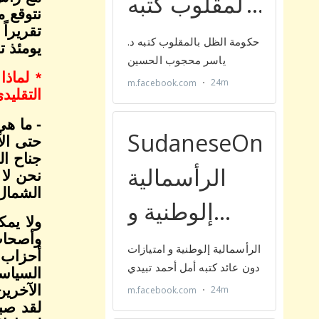
نتوقع م
تقريرا
يومئذ تك
* لماذا
التقلي
حتى الآ
جناح ا
نحن لا 
الشمال
ولا يم
وأصحاب
أحزاب ص
السياسي
الآخري
لقد صبر