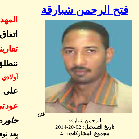
فتح الرحمن شبارقة
المهد
اتفاق
تقاربن
ننطلق
أولادي
على ا
عودتي
فتح
حاوره
الرحمن شبارقة
تاريخ التسجيل:
02-28-2014
بعد توق
مجموع المشاركات:
42