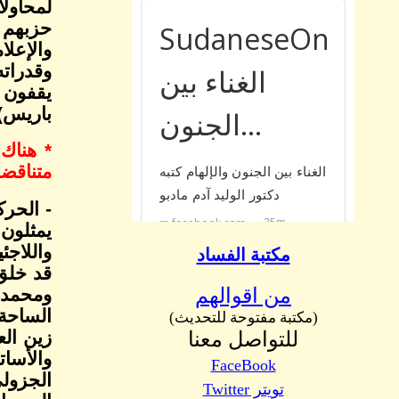
لمحاولا
حزبهم ك
والإعلا
وقدراته
يقفون ا
باريس)،
* هناك 
متناقضة
- الحرك
يمثلون
واللاجئ
مكتبة الفساد
قد خلق 
ومحمد 
من اقوالهم
الساحة 
(مكتبة مفتوحة للتحديث)
زين ال
للتواصل معنا
والأسا
FaceBook
الجزولي
تويتر Twitter