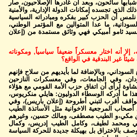
بابها سائحون، وبعد أن غادرها الإصلاحيون، صار
لك الذي تجسده إمكانات الدولة الإدارية، والأمنية
م نلمس أن الحزب كبير بفكره ومبادراته السياسية
سودانية، ما عدا المتوالين مع المؤتمر الوطني،
السيد ثامو أمبيكي فهي وثائق مستمدة من (إعلان
ا أنه اختار معسكراً ضعيفاً سياسياً, ومكوناته
اً غير البندقية في الواقع؟
لسوداني، وبالإضافة لما بأيديهم من سلاح فإنهم
دان، وفي الجامعات، وفي معسكرات النازحين
غشاوة لرأى أن اتفاق حزب الأمة القومي مع هؤلاء
ا ما أدركه الوسطاء الدوليون: هايلي منكريوس،
مواقف أقرب لتبني أطروحة (إعلان باريس)، وفي
 أصحاب المرجعية الاخوانية مثل الأساتذة الطيب
حسن مكي،و الطيب مصطفى، ومالك حسين، وغيرهم
دني ومحمد لطيف، وكامل الطيب إدريس، وكمال
يوصف بالاختراق بل بهيكلة جديدة للحركة السياسة