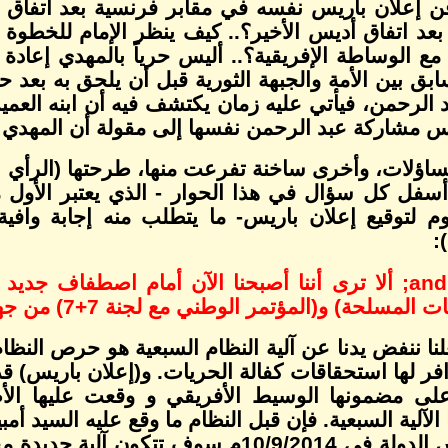
فن إعلان باريس نفسه في مقابر فرنسية بعد اتفاق أ
 مع الوساطة الإفريقية؟.. أليس حرياً بالمهدي إعاد
بق بين الأمة والجبهة الثورية قبل أن يلحق به بعد حي
د الرحمن، فيأتي عليه زمان يكتشف فيه أن ابنه العم
س مشاركة عبد الرحمن نفسها إلى مقولة أن المهدي يش
ساؤلات، وأخرى ساخنة تفرعت منها، طرحتها (الرأي ا
سفل كل سؤال في هذا الحوار - الذي يعتبر الأول 
 لتوقيع إعلان باريس- ما يتطلب منه إجابة وافية، 
:
and
ألا ترى أننا أصبحنا الآن أمام اصطفاف جديد
المسلحة) و(المؤتمر الوطني مع لجنة 7+7) من جهة أخرى؟
لنا ننفض يدنا عن آلية النظام السبعية هو حرص النظام 
وافر لها استحقاقات كفالة الحريات. و(إعلان باريس) 
ى مضمونها الوسيط الأفريقي و وقعت عليها الأطراف
 الآلية السبعية. فإن قبل النظام ما وقع عليه السيد أ
مع رأس الدولة في 10/9/2014م سوف تت