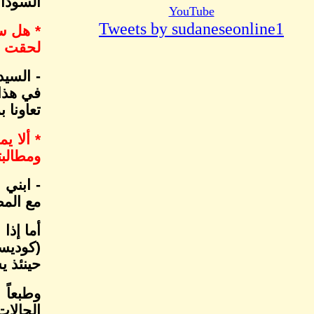
السودان
YouTube
Tweets by sudaneseonline1
* هل ست
لحقت ب
- السيد
في هذا 
تعاونا 
* ألا ي
ومطالبت
- ابني 
مع الم
أما إذا
(كوديسا
حينئذ ي
وطبعاً 
الحالات