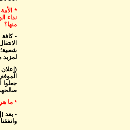
* الأمة
نداء ال
منها؟
- كافة 
الانتق
شعبية؛
لمزيد م
(إعلان
الموقف
جعلوا أ
صالحهم
* ما هي
- بعد (
واتفقنا