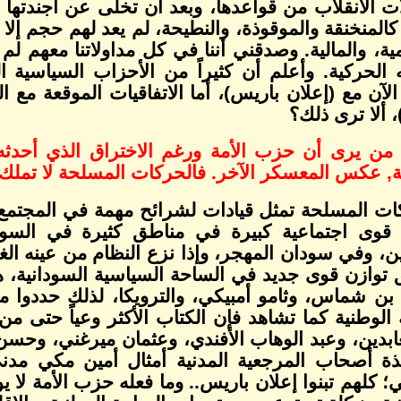
ت الانقلاب من قواعدها، وبعد أن تخلى عن أجندتها ش
المنخنقة والموقوذة، والنطيحة، لم يعد لهم حجم إلا ذ
مية، والمالية. وصدقني أننا في كل مداولاتنا معهم ل
 الحركية. وأعلم أن كثيراً من الأحزاب السياسية ال
لآن مع (إعلان باريس)، أما الاتفاقيات الموقعة مع 
 ألا ترى ذلك؟
من يرى أن حزب الأمة ورغم الاختراق الذي أحدثه، إل
, عكس المعسكر الآخر. فالحركات المسلحة لا تملك شيئ
ات المسلحة تمثل قيادات لشرائح مهمة في المجتمع ا
 قوى اجتماعية كبيرة في مناطق كثيرة في السو
ين، وفي سودان المهجر، وإذا نزع النظام من عينه ال
توازن قوى جديد في الساحة السياسية السودانية، هذ
بن شماس، وثامو أمبيكي، والترويكا، لذلك حددوا 
الوطنية كما تشاهد فإن الكتاب الأكثر وعياً حتى من
عابدين، وعبد الوهاب الأفندي، وعثمان ميرغني، و
تذة أصحاب المرجعية المدنية أمثال أمين مكي م
؛ كلهم تبنوا إعلان باريس.. وما فعله حزب الأمة لا 