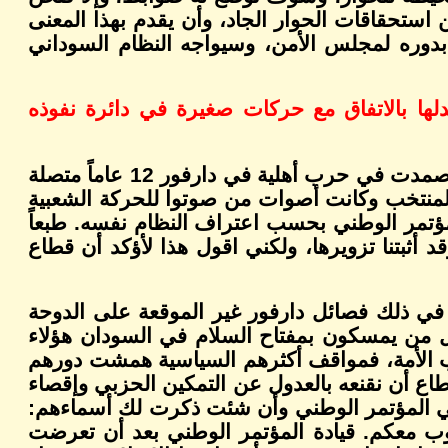
استحقاقات الحوار الجاد، وأن يقدم بهذا المعنى
 بدوره لمجلس الأمن، وسيواجه النظام السوداني
دلها بالاتفاق مع حركات صغيرة في دائرة نفوذه
- ما هي الأحزاب الكبيرة؟ الأحزاب التي تصفها بأنها صغيرة صمدت في حرب أهلية في دارفور 12 عاماً متصلة
المنتخب وكانت أصوات من صوتوا للحركة الشعبية
ؤتمر الوطني بحسب اعتراف النظام نفسه. طبعاً
د أثبتنا تزويرها، ولكني اقول هذا لأؤكد أن قطاع
في ذلك فصائل دارفور غير الموقعة على الدوحة
 من يمسكون بمفتاح السلام في السودان هؤلاء
 حزب الأمة، فمواقف أكثرهم السياسية همشت دورهم
اع أن نقنعه بالعدول عن التمكين الحزبي وإقصاء
 في المؤتمر الوطني وأن شئت ذكرت لك أسماءهم:
اوب معكم. قيادة المؤتمر الوطني بعد أن تعرضت