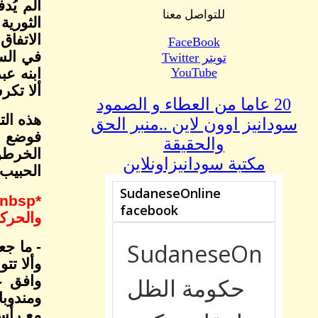
ألم يُد
للتواصل معنا
الاتفاق
FaceBook
في السا
تويتر Twitter
YouTube
ابنه عب
ألا تكر
20 عاما من العطاء و الصمود
هذه الت
سودانيز اوون لاين ..منبر الحق
فوضع أ
والحقيقة
الخرطوم
مكتبة سودانيزاونلاين
الحبيب)
nbsp;
*
والحركات 
- ما جع
وألا تت
وافق عل
ومندوبا