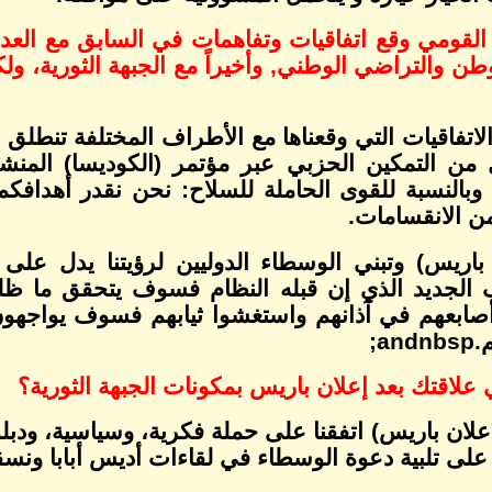
 القومي وقع اتفاقيات وتفاهمات في السابق مع العد
وطن والتراضي الوطني, وأخيراً مع الجبهة الثورية، ول
الاتفاقيات التي وقعناها مع الأطراف المختلفة تنطلق
ال من التمكين الحزبي عبر مؤتمر (الكوديسا) المن
 وبالنسبة للقوى الحاملة للسلاح: نحن نقدر أهداف
ن الانقسامات.
 باريس) وتبني الوسطاء الدوليين لرؤيتنا يدل عل
 الجديد الذي إن قبله النظام فسوف يتحقق ما ظللن
صابعهم في آذانهم واستغشوا ثيابهم فسوف يواجهون 
.
andnbsp;
 علاقتك بعد إعلان باريس بمكونات الجبهة الثورية؟
إعلان باريس) اتفقنا على حملة فكرية، وسياسية، ودبلوم
 على تلبية دعوة الوسطاء في لقاءات أديس أبابا ونسق