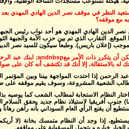
ية، هيكلة تستوعب مستجدات الساحة الوطنية، والإقليم
عيد النظر في موقف نصر الدين الهادي المهدي بعد أن
ه مع موقفه؟
 نصر الدين الهادي المهدي هو أحد نواب رئيس الجبه
الموقع. التقارب الذي تم بين حزب الأمة والجبهة الثو
بموجب (إعلان باريس). وطبعاً سيكون للسيد نصر الدي
مكن أن يتكرر ذات الأمر مع
andnbsp;
ابنك عبد الر
ك له بالاستقالة، إلا أنك قد تكتشف أنه كان على صو
عبد الرحمن إذا احتدت المواجهة بيننا وبين المؤتمر 
طالب الشعبية المشروعة، وسوف يقيم موقفه على ض
 اختار النظام الاستجابة لمطالب الشعب كما يوصيه بذ
) جنوب أفريقيا لاستيلاد نظام جديد يحقق السلام ا
ستطيع أن يقنع الرأي العام السوداني بأنه راهن رهاناً وط
يستطيع، إذا وجد أن النظام متمسك بخانة (لا أريكم
 الخيار خياره و يتحمل المسؤولية على مواقفه.