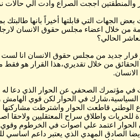
 والمنطقتين أججت الصراع وأدت الي حالات نزو
عض الجهات التي قابلتها أخيراً بانها طالبتك 
ة من خلال اعضاء مجلس حقوق الانسان لارجاع ل
العاشر الحالي؟
قرار جديد من مجلس حقوق الانسان انا لست جز
لحقائق من خلال تقديري،هذا القرار هو فقط 
لانسان.
في مؤتمرك الصحفي عن الحوار الذي دعا له 
السياسية،شارك في الحوار لكن قوي الهامش 
ع الوطني قاطعت الحوار واشترطت مشاركتها بتهئي
ة للحريات واطلاق سراح المعتقليين ولاحقا اصدرت
 الحوار اعتمد علي اصوات في الخرطوم وقوي (ت
يضا الصادق المهدي الذي يعتبر داعم اساسي لل