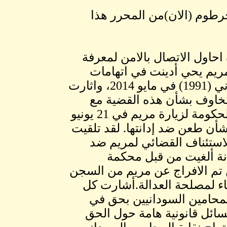
رطوم (الان)من المحرر هذا
حاول الاتصال بالامن لمعرفة
مريم يحي أدينت في اتهامات
بالردة بموجب المادة 126 من القانون الجنائي السوداني (1991) في مايو 2014، واثارت
المخاوف بشأن هذه القضية مع
الحكومة وأعربت عن سروري لمنحي الإذن من قبل الحكومة لزيارة مريم في 21 يونيو
أن طعن ضد إدانتها. لقد تلقيت
لاستئناف القضائي لمريم ضد
انة ألغيت من قبل محكمة
 تم الافراج عن مريم من السجن
ناء لمصلحة العدالة.أشارت كل
المحامين السودانيين بحق في
مسائل قانونية هامة حول الحق