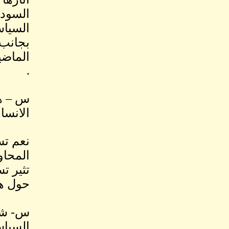
السياس
بجانب 
الماضي
.
س – هل
الانسا
نعم تس
المحاو
تثير ت
حول هذ
س- شهد
السياس