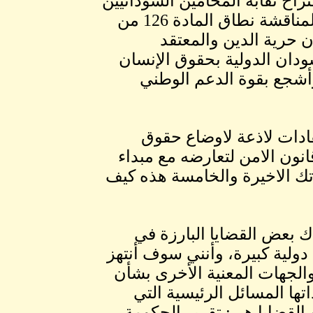
راح نقابة المحامين السودانيين
لتنظيم ورش عمل قضائي ومنتديات في فقه القانون لمناقشة نطاق المادة 126 من
ي ضوء أحكام بشأن حرية الدين والمعتقد
دان الدولية بحقوق الإنسان
وأشجع بقوة الدعم الوطني
ادات لاذعة لاوضاع حقوق
نون الامن لتعارضه مع مبداء
رتك الاخيرة والخامسة هذه كيف
ك بعض القضايا البارزة في
ولية كبيرة، وأنني سوف أنتهز
الجهات المعنية الأخرى بشأن
تها المسائل الرئيسية التي
و القضايا هي: تقرير الحكومة