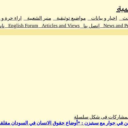
ية
حث
اخبار و بيانات
مواضيع توثيقية
منبر الشعبية
اراء حرة و
English Forum
Articles and Views
News and Pr
اتصل بنا
نا
المشاركات فى شكل سلسلة
 في حوار مع سيتيزن : *أوضاع حقوق الانسان في السودان مقلقة