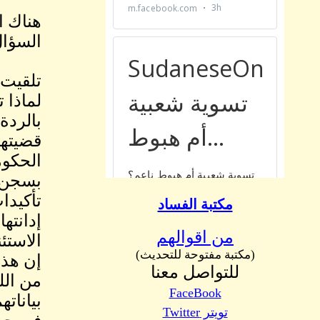
هناك ا
السؤال
تلقيت 
لماذا 
قضيتها
بسجن ا
تأكيدا
مكتبة الفساد
إدانته
من اقوالهم
الاستئ
(مكتبة مفتوحة للتحديث)
إن هذا
للتواصل معنا
من الل
FaceBook
بيانات
تويتر Twitter