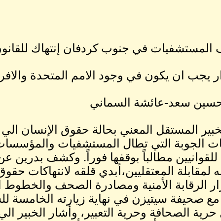
لمستشفيات في جنوب كردفان إنتهاك للقانو
ر يجب ان يكون في وجود الامم المتحدة والافر
حسين سعد-عائشة السماني
خبير المستقل المعني بحالة حقوق الإنسان الي
ت الجوبة التي تطال المستشفيات والمؤسسات ا
 للقوانيين مطالباً بوقفها فوراً. وكشف بدرين 
ه لمقابلة المعتقليين،أبدي قلقه لانتهاكات حقوق
ر الرقابة الأمنية ومصادرة الصحف والخطوط 
مع صحيفة سيتيزن في نهاية زيارته الخامسة للس
حرية الصحافة وحرية التعبير، وأشار الخبير ال