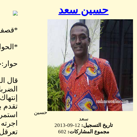
حسين سعد
*قصف ا
*الحوا
حوار:
قال ال
الضربا
إنتهاك
تقدم ب
حسين
استمرا
سعد
اجرته 
تاريخ التسجيل:
12-09-2013
تعرقل 
مجموع المشاركات:
602