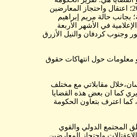
السودانية حول مظاهرات دعم الوقود في سبتمبر 2013؛ اعتقال واحتجاز المعارضين
 بجانب حالة مريم إبراهيم
إعلامية في الأشهر الأربعة
ر وجنوب كردفان والنيل الأزرق
و معلومات حول انتهاكات حقوق
ان،خلال مقابلاتي مع مختلف
ي كما ان بعض هذه القضايا
 كما اعترف بتعاون الحكومة
لق المجتمع الدولي والقوي
لاعقتالات وإحتجاز المعارضين