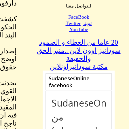
دارفور
للتواصل معنا
FaceBook
كشفت ب
تويتر Twitter
الحكوم
YouTube
البند 
20 عاما من العطاء و الصمود
سودانيز اوون لاين ..منبر الحق
إصدار 
والحقيقة
اوضح ا
مكتبة سودانيزاونلاين
حقوق ا
تحدثت 
القوي 
الاجما
المقيد
فيه ان
ناجح ا