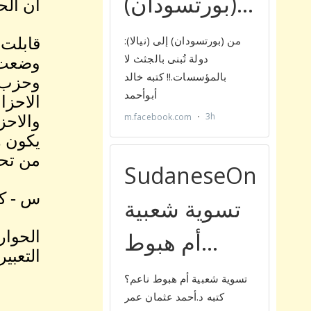
ان الح
قابلت 
وضعت 
وحزب ا
الاحزا
والاحز
يكون ه
من تحق
س - كي
الحوار
التعبي