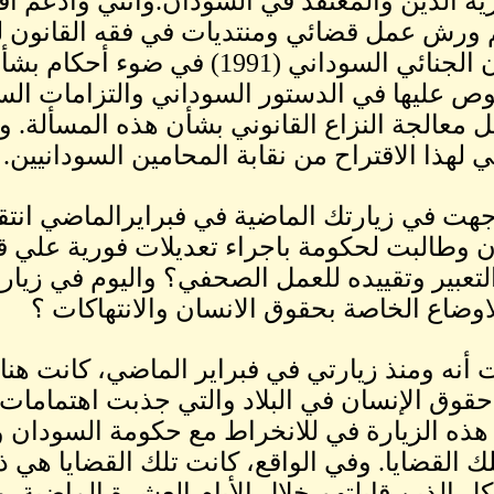
ة الدين والمعتقد في السودان.وأثني وأدعم اقت
القانون الجنائي السوداني (1991) ف
ص عليها في الدستور السوداني والتزامات السو
 معالجة النزاع القانوني بشأن هذه المسألة. 
ي لهذا الاقتراح من نقابة المحامين السودانيين.
ت في زيارتك الماضية في فبرايرالماضي انتق
ن وطالبت لحكومة باجراء تعديلات فورية علي قا
لتعبير وتقييده للعمل الصحفي؟ واليوم في زيا
اوضاع الخاصة بحقوق الانسان والانتهاكات ؟
أنه ومنذ زيارتي في فبراير الماضي، كانت هنا
قوق الإنسان في البلاد والتي جذبت اهتمامات د
ذه الزيارة في للانخراط مع حكومة السودان و
ك القضايا. وفي الواقع، كانت تلك القضايا هي ذا
 كل الذين قابلتهم خلال الأيام العشرة الماضية. 