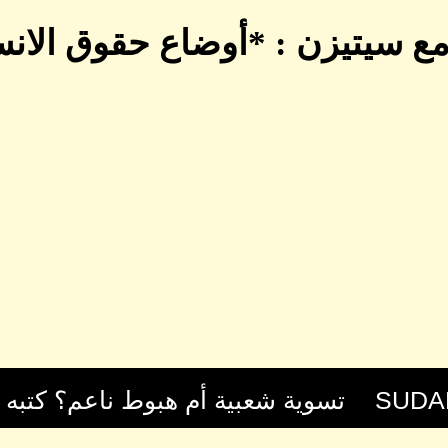
ع سيتيزن : *أوضاع حقوق الان