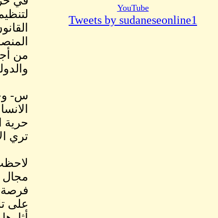
في حري
YouTube
Tweets by sudaneseonline1
المنصو
من أجل
والدول
س- وجه
الانسا
حرية ا
تري ال
لاحظت 
مجال ح
فرصة ه
على تل
أثارها