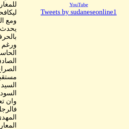
للمغار
YouTube
Tweets by sudaneseonline1
ليكافحو
ومع ال
يحدث ا
بالحرف
ورغم ت
الحاسد
الصادق
الصراع
مستقبل
السيد 
السودا
وان تع
فالرجل
المعار