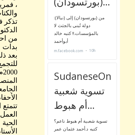
، فمري
والكتا
تذكر ف
الدكتو
من احت
بعد ذل
للتجمع
2000م، في نهاية العام نفسه أصبحت رئيس قطاع المرأة في حزب الأمة القومي .
الجامع
الأحفاد
تتمتع 
العمل 
الحية 
الأستا