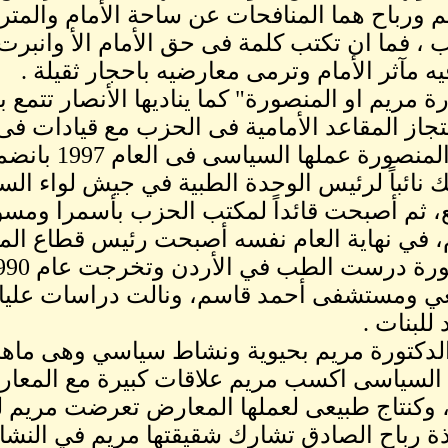
م ورباح هما المنافحات عن ساحة الأمام والمتر
ب ، فما ان تكتب كلمة فى حق الأمام الأ وانبرت
يه مآثر الأمام وترمى معارضيه باحجار ثقيلة .
رة مريم او المنصورة" كما يناديها الأنصار تتمع
جاز المقاعد الأمامية فى الحزب مع قيادات فى
بدات المنصور
ك نائباً لرئيس الوحدة الطبية في جيش لواء ال
، ثم أصبحت قائداً لمكتب الحزب بأسمرا ومس
ي ومستشفى أحمد قاسم، ونالت دراسات عليا ف
 للبنات .
الدكتورة مريم بحيوية ونشاط سياسي وهى ماه
السياسى اكسب مريم علاقات كبيرة مع المعار
، وكنتاج طبيعى لعملها المعارض تعرضت مريم ل
ذة رباح الصادق تشارك شقيقتها مريم في النش