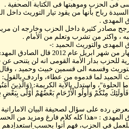
ى فى الحزب وموهبتها فى الكتابة الصحفية .
السيدة رباح بأنها من يقود تيار التوريث داخل 
 المهدى .
رجح مصادر كثيرة داخل الحزب وخارجه ان مريم ه
به ، واكثر من تشرب وتعلم من الأمام .
 المهدى والتوريث الحميد :-
ذات نهار من شهر ابريل عام 2012
ية للحزب بدار الأمة القومى انه لن يتنحى عن ق
لتوريث وقسمه الى قسمين خبيث وحميد ، وقال 
ث الحميد لما قدموه من عطاء، واردف بالقول: 
ما الحلوة"، واستدل بالآية الكريمة: (وَالَّذِينَ آَمَنُوا مِ
َأُولَئِكَ مِنْكُمْ وَأُولُو الْأَرْحَامِ بَعْضُهُمْ أَوْلَى بِبَعْضٍ ف
رض رده على سؤال لصحيفة البيان الاماراتية
 المهدى : «هذا كله كلام فارغ ومزيد من الحسد»،
للعمل في الحزب، فهم أتوا بحسب استعدادهم ولم 