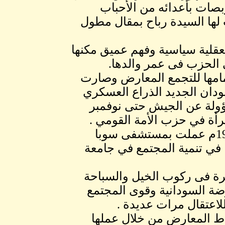
بصات بأعدائه من الأحباب
 لها السيدة رباح بمقال مطول
 بعقلية سياسية وفهم عميق مكنها
 الحزب فى عمر والدها.
ة عملها السياسى فى العام 1997 بانضمامها للتجمع المعارض وصارت
سودان الجديد الذراع العسكري
ؤولة عن الجيش حتى نوفمبر
المنصورة درست الطب في الأردن وتخرجت عام 1990م عملت بمستشفى سوبا
ي تنمية المجتمع في جامعة
رة فى ركوب الخيل والسباحة
ضة السودانية وقوى المجتمع
لاعتقال مرات عديدة .
اط المعارض من خلال عملها