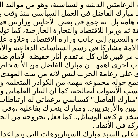
الزعامتين الدينية والسياسية، وهو من مواليد الخر
مبارك الفاضل فى العمل السياسى منذ وقت با
 هامة بل انه جمع في بعض الأحايين وزارتين ف
ة ثم وزيرا للاقتصاد والتجارة الخارجية، كما تول
 والتعدين إلى جانب وزارة الاقتصاد. وعلاوة ع
أمة مشاركا في رسم السياسات الدفاعية والأمني
راقبين فأن كل ماتقدم أثار حفيظة الأمام ضد 
ب اخرى اهمها ان مبارك الفاضل من الأ شخاص 
 على زعامة الحزب ليس لأنه من بيت المهدى
جمع حوله مجموعة مهمة من الكوادر المتعلمة و
ب الأصوات لصالحه، كما أن التيار العلماني و
"مبارك الفاضل" كسياسي برغماتي له ارتباطات
بيين والأريتريين.. ومبارك يتحرك بفاعلية ،وفي 
خدام كافة الوسائل.. كما فعل بخروجه من ا
كة فى الأنقاذ .
 على السيد مبارك السيناريوهات التى يتم اعد