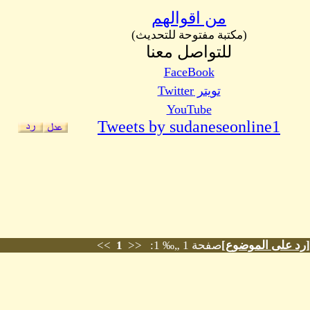
من اقوالهم
(مكتبة مفتوحة للتحديث)
للتواصل معنا
FaceBook
تويتر Twitter
YouTube
Tweets by sudaneseonline1
[
رد على الموضوع
]
صفحة 1 „‰ 1: <<
1
>>