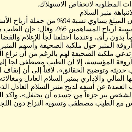
دات المطلوبة لانخفاض الاستهلاك.
انتباهة منبر السلام
وأكد أن المبلغ يساوي نسبة 94% من
بلغت نسبة أرباح المساهمين 6%، و
ً بدون رأي، وعندما اختلفنا لجأ للإعلام والقض
روقة المنبر حول ملكية الصحيفة وأسهم المنبر
 تدعي ملكية الصحيفة لهم بالرغم من أن نزاع ا
روقة المؤسسة، إلا أن الطيب مصطفى لجأ إلى ا
 حديثه وتوضيح الحقائق»، لافتاً إلى أن إيقاف 
ها المالي والإداري بمنبر السلام العادل ومغالا
العمدة عن أسفه لذبح منبر السلام العادل الذبائح
شخص بتر جزءاً من جسده أن يحتفل». وأكد ال
 مع الطيب مصطفى وتسوية النزاع دون اللجوء