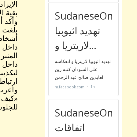
الإيرا
بقية ال
أشخاصا
داخل أ
المنبر
داخل أ
لتكذيب
ارتباط
وأعرب 
«كيف ل
للجلوس