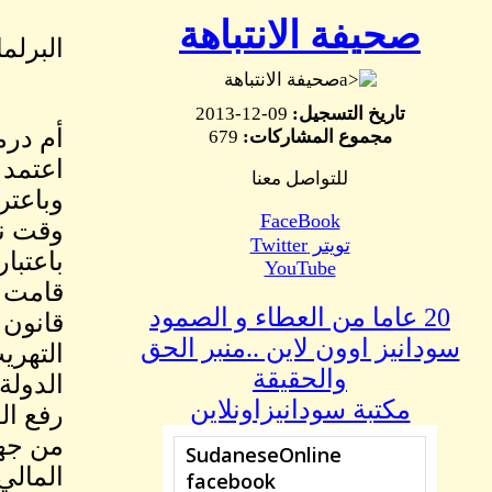
صحيفة الانتباهة
البرلم
صحيفة الانتباهة
تاريخ التسجيل:
09-12-2013
أم در
مجموع المشاركات:
679
اعتمد 
للتواصل معنا
وباعتر
FaceBook
وقت نا
تويتر Twitter
باعتبا
YouTube
قامت ب
20 عاما من العطاء و الصمود
قانون 
سودانيز اوون لاين ..منبر الحق
التهري
والحقيقة
الدولة
مكتبة سودانيزاونلاين
رفع ال
من جهت
المالي