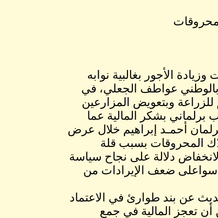
لمحروقات
زيادة الأجور بغالبية نوابه
بالوطني عواطف الجعلي، في
 للزراعة وبتعويض المزارعين
ب برلماني بشكر المالية عما
لبرلمان أحمـد إبراهيم خلال عرض
لاك المحروقات بسبب قلة
لانخفاض دلالة على نجاح سياسة
يأسواعلى ضعف الإيرادات من
يث عن بند طوارئ في الاعتماد
ن أن تعجز المالية في جمع