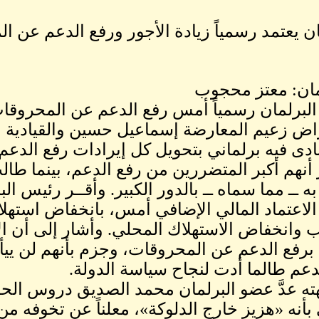
ان يعتمد رسمياً زيادة الأجور ورفع الدعم عن ا
مان: معتز محجوب
البرلمان رسمياً أمس رفع الدعم عن المحروقات و
اض زعيم المعارضة إسماعيل حسين والقيادية 
دى فيه برلماني بتحويل كل إيرادات رفع الدعم
ر أنهم أكبر المتضررين من رفع الدعم، بينما طال
ه ــ مما سماه ــ بالدور الكبير. وأقــر رئيس ا
الاعتماد المالي الإضافي أمس، بانخفاض استه
ب وانخفاض الاستهلاك المحلي. وأشار إلى أن ا
 برفع الدعم عن المحروقات، وجزم بأنهم لن ي
دعم طالما أدت لنجاح سياسة الدولة.
ه عدَّ عضو البرلمان محمد الصديق دروس الحد
 بأنه «هزيز خارج الدلوكة»، معلناً عن تخوفه م