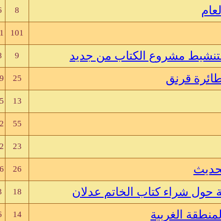
عام
6
8
1
101
لتنشيط مشروع الكتاب من جديد
8
9
ائرة قرنق
9
25
5
13
2
55
2
23
حديث
6
26
 حول شراء كتاب الخاتم عدلان
3
18
نطقة الغربية
6
14