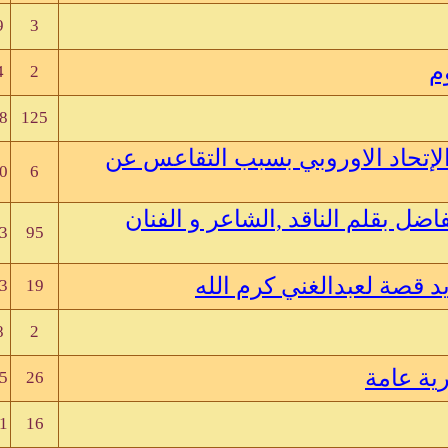
9
3
م
4
2
8
125
لإتحاد الاوروبي بسبب التقاعس عن
0
6
ل بقلم الناقد ,الشاعر و الفنان
3
95
د قصة لعبدالغني كرم الله
3
19
8
2
ية عامة
5
26
1
16