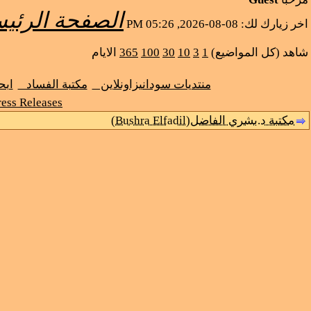
الصفحة الرئيس
اخر زيارك لك: 08-08-2026, 05:26 PM
شاهد (كل المواضيع)
1
3
10
30
100
365
الايام
منتديات سودانيزاونلاين
مكتبة الفساد
اب
ess Releases
مكتبة د.بشري الفاضل(Bushra Elfadil)