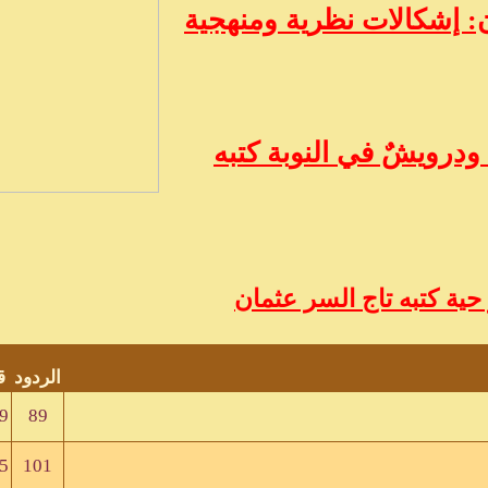
 إشكالات نظرية ومنهجية
ودرويشٌ في النوبة كتبه
ية كتبه تاج السر عثمان
الردود
ق
9
89
5
101