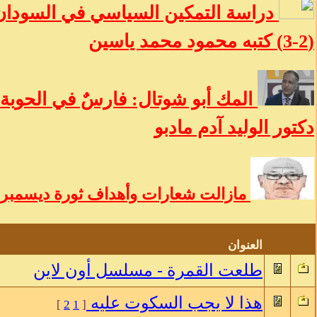
دراسة التمكين السياسي في السودان:
(2-3) كتبه محمود محمد ياسين
المك أبو شوتال: فارسٌ في الحوبة 
دكتور الوليد آدم مادبو
مازالت شعارات وأهداف ثورة ديسمبر ح
العنوان
طلعت القمرة - مسلسل أون لاين
هذا لا يجب السكوت عليه
]
2
1
[