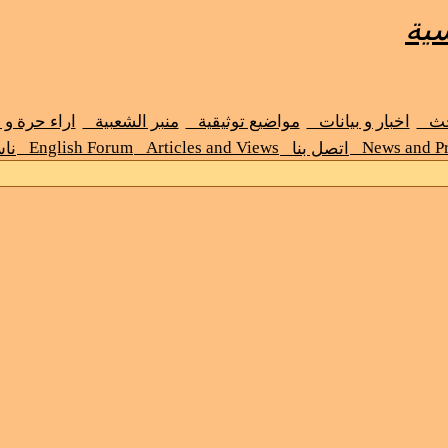
ية
حث
اخبار و بيانات
مواضيع توثيقية
منبر الشعبية
اراء حرة و
English Forum
Articles and Views
News and Pr
اتصل بنا
نا