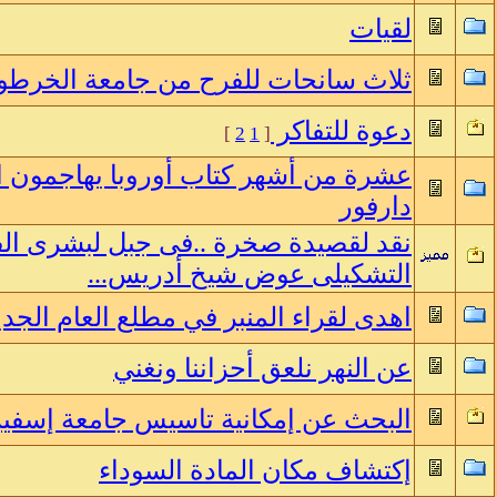
لقيات
ثلاث سانحات للفرح من جامعة الخرطو
دعوة للتفاكر
]
2
1
[
عشرة من أشهر كتاب أوروبا يهاجمون ا
دارفور
نقد لقصيدة صخرة ..فى جبل لبشرى الفاض
التشكيلى عوض شيخ أدريس...
اهدى لقراء المنبر في مطلع العام الجدي
عن النهر نلعق أحزاننا ونغني
البحث عن إمكانية تاسيس جامعة إسفير
إكتشاف مكان المادة السوداء