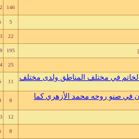
2
146
6
5
3
22
9
195
4
25
الخاتم في مختلف المناطق ولدى مختلف
6
11
ن في صنو روحه محمد الأزهري كما
8
8
3
12
6
8