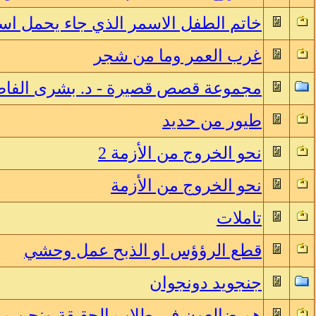
خاتم الطفل الاسمر الذي جاء يحمل اس
غرب العمر وما من شجر
مجموعة قصص قصيرة - د. بشرى الفا
طيور من حديد
نحو الخروج من الأزمة 2
نحو الخروج من الأزمة
تاملات
قطع الرؤؤس او الذبح عمل وحشي
جنجويد دونجوان
هم ضالعون في طلاب الحقيقة ونحن م