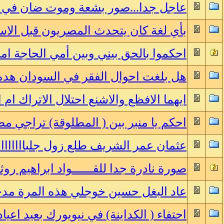
عاجل جدا...صور بشعة وموت ضان في (
بأي لغة كان يتحدث المصريون قبل الاس
احكموا بالحق بيني وبين أمي الحاجة امن
هل بلغت احوال الفقر في السودان هده
ايهما الافظع والاشنع احتلال الاتراك ام
احكم يا منبر بين ( المطلوقة) تراجي م
عثمان عمر الشريف طلع زول جلبااااااا
صورة نادرة جدا للقــــــواد ابراهيم رو
عاد البغل حسين خوجلي هذه المرة مدجج
احتفاء ( الكداينة) في نيويورك بعيد اعيا