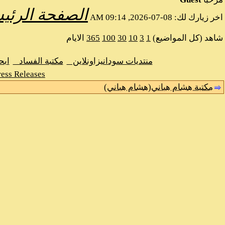
الصفحة الرئي
اخر زيارك لك: 08-07-2026, 09:14 AM
شاهد (كل المواضيع)
1
3
10
30
100
365
الايام
منتديات سودانيزاونلاين
مكتبة الفساد
اب
ess Releases
مكتبة هشام هباني(هشام هباني)