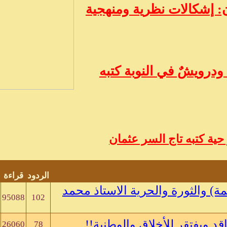
 إشكالات نظرية ومنهجية
ودرويشٌ في النوبة كتبه
ية كتبه تاج السر عثمان
الردود
قراءة
مة) والثورة والحرية الاستاذ محمد
95088
102
 ويفتقر للأخلاق والوطنية!!
26060
78