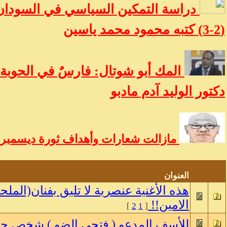
دراسة التمكين السياسي في السودان:
(2-3) كتبه محمود محمد ياسين
المك أبو شوتال: فارسٌ في الحوبة 
دكتور الوليد آدم مادبو
مازالت شعارات وأهداف ثورة ديسمبر ح
العنوان
هذه الأغنية عنصرية لا تليق بفنان(الملح
الامين!!
]
2
1
[
للأسف المدعو ( فتحي الضو ) شخص حاقد