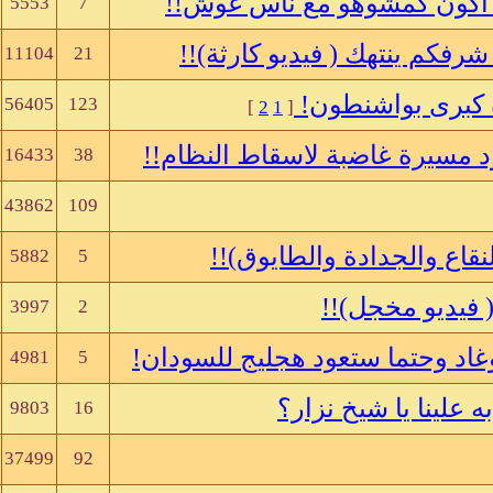
عي اكون كمشوهو مع ناس غوش!!
5553
7
 شرفكم ينتهك ( فيديو كارثة)!!
11104
21
ة كبرى بواشنطون!
56405
123
]
2
1
[
د مسيرة غاضبة لاسقاط النظام!!
16433
38
43862
109
لنقاع والجدادة والطايوق)!!
5882
5
 ( فيديو مخجل)!!
3997
2
غاد وحتما ستعود هجليج للسودان!
4981
5
 علينا يا شيخ نزار؟
9803
16
37499
92