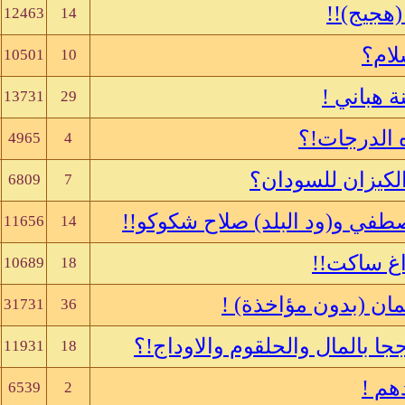
هجيج)!!
12463
14
لام؟
10501
10
ة هباني !
13731
29
 الدرجات!؟
4965
4
 الكيزان للسودان؟
6809
7
صطفي و(ود البلد) صلاح شكوكو!!
11656
14
اغ ساكت!!
10689
18
ثمان (بدون مؤاخذة) !
31731
36
ا بالمال والحلقوم والاوداج!؟
11931
18
دهم !
6539
2