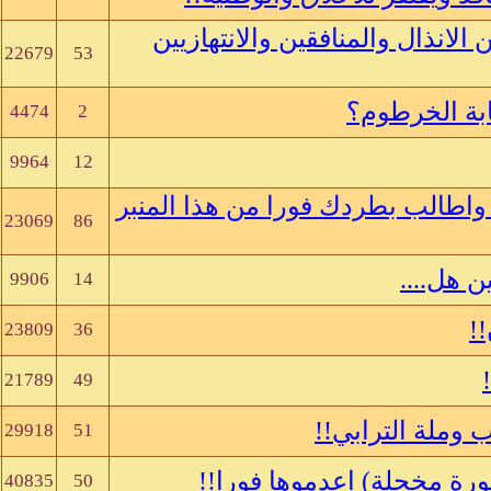
الانذال والمنافقين والانتهازيين
22679
53
ابة الخرطوم؟
4474
2
9964
12
واطالب بطردك فورا من هذا المنبر
23069
86
ن هل....
9906
14
!
23809
36
21789
49
 وملة الترابي!!
29918
51
ة مخجلة) اعدموها فورا!!
40835
50