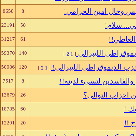
ريس وخال امين الحرامي!
8658
8
....سلام!
23191
58
لعاطي!!
31217
61
يموقراطي الليبرالي
59370
140
]
2
1
[
حزب الديموقراطي الليبرالي!
50086
120
]
2
1
[
والفاسدين لتسيء لدينه!!
7517
8
ن احزاب التوالي؟
13679
26
ك !
18785
60
 !!
12291
20