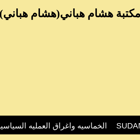
كتبة هشام هباني(هشام هباني)