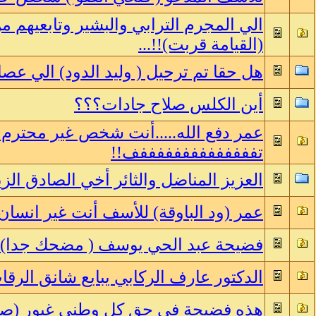
الي المجرم الترابي والبشير وتابعيهم من 
(القيامة قربت)!!...
هل حقا تم ترحيل ( وليد الدود) الي عص
أين الكلس صلاح جادات؟؟؟
عمر دفع الله.....أنت شخص غير محترم 
تففففففففففففففف!!
العزيز المناضل والثائر أخي الصادق الزي
عمر (ود الباوقة) للأسف أنت غير انسان!
فضيحة عبد الحي يوسف ( مضحك جدا)!
الدكتور عارف الركابي يبايع شانق الرقاب
هذه فضيحة في حق كل وطني غيور (صور