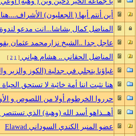
يا جماعة الخير دحين وين ( وهبة) او
أين أنتم أيها ( الجعليون) الأشراف....هنا
المناضل كمال بشاشا...انت مدعو لندو
عاجل جدا ..الشيخ نزارمحمد عثمان يقو
المناضل الحقاني .. هشام هباني
]
2
1
[
غباؤنا يتجلي في جدلية (الكوز والزير وا
هنا نثبت اننا أمة خائبة لا تستحق الحياة
حرروا الخرطوم أولا من اللصوص و الأو
أهــذاهو أسد الله (وهبة) الذي تستنصر به
عضو المنبر الكندي السوداني Elawad