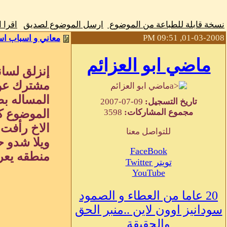
نسخة قابلة للطباعة من الموضوع
ارسل الموضوع لصديق
اقرا 
01-03-2008, 09:51 PM
معاني و اسباب اس
ماضي ابو العزائم
إنزلق لسان
مشترك عن 
ماضي ابو العزائم
المساله بص
تاريخ التسجيل:
09-07-2007
مجموع المشاركات:
3598
الموضوع كم
الاخ رأفت
للتواصل معنا
ويلا شدو ح
FaceBook
منطقه يعرف
تويتر Twitter
YouTube
20 عاما من العطاء و الصمود
سودانيز اوون لاين ..منبر الحق
والحقيقة