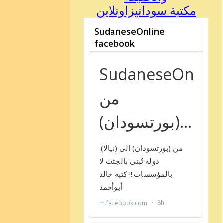
مكتبة سودانيزاونلاين