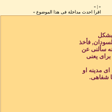
»
|
«
اقرا احدث مداخلة فى هذا الموضوع
»
 بشكل
سودان, فأخذ
نه سألنى عن
براى يعنى
اى مدينه او
ا شفاهى.