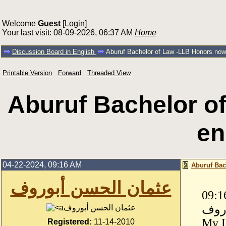
Welcome
Guest
[
Login
]
Your last visit: 08-09-2026, 06:37 AM
Home
Discussion Board in English
Aburuf Bachelor of Law -LLB Honors now 
Printable Version
Forward
Threaded View
Aburuf Bachelor o
en
04-22-2024, 09:16 AM
Aburuf Bac
عثمان الحسن أبوروف
09:1
عثمان الحسن أبوروف
My L
Registered:
11-14-2010