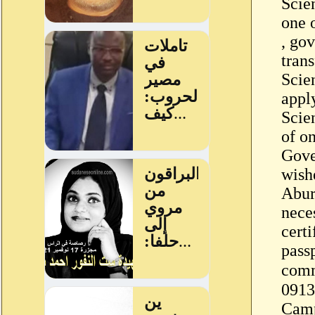
Scie
one 
, go
tran
Scie
appl
Scie
of o
Gove
wish
Abur
nece
certi
pass
لمعلومات
091333 Sudan
Cam