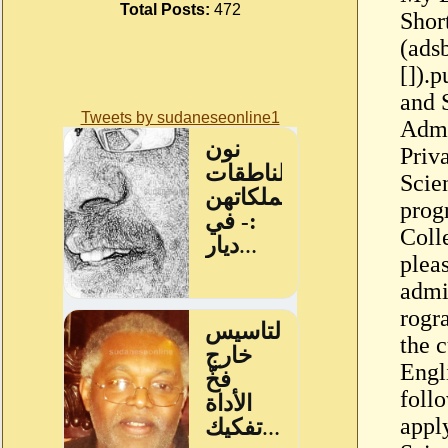
Total Posts:
472
Shor
(ads
[]).
and 
Tweets by sudaneseonline1
Admi
Priv
Scie
prog
Coll
plea
admi
rogra
the 
Engl
foll
appl