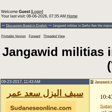
Welcome
Guest
[
Login
]
Your last visit: 08-06-2026, 07:35 AM
Home
Discussion Board in English
Jangawid militias in Darfur flee the mass
Printable Version
Forward
Threaded View
Jangawid militias 
09-23-2017, 11:43 AM
Jangawid mi
سيف اليزل سعد عمر
10:4
Sudan
د عمر