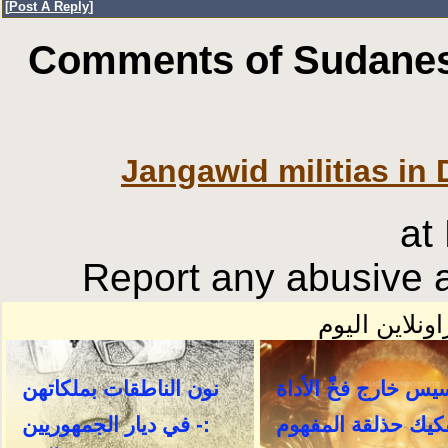
[
Post A Reply
]
Comments of Sudanese
Jangawid militias in 
at
Report any abusive a