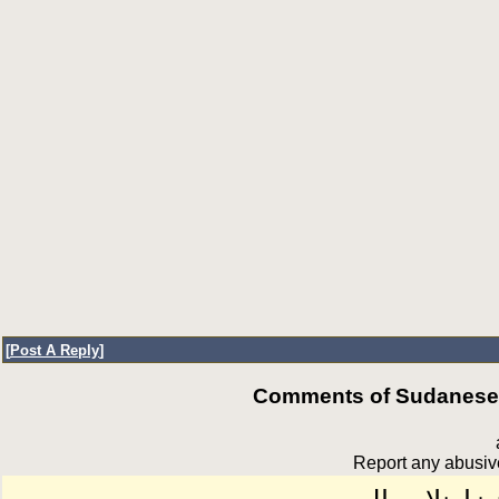
[
Post A Reply
]
Comments of SudaneseOn
Report any abusive