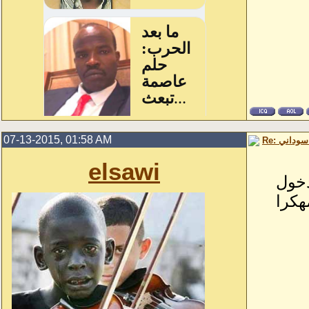
07-13-2015, 01:58 AM
 سوداني
elsawi
دخول
هكرا