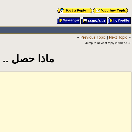
«
Previous Topic
|
Next Topic
»
»
Jump to newest reply in thread
ماذا حصل .. 