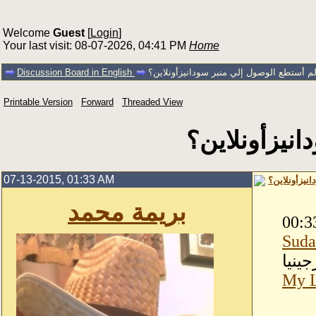
Welcome
Guest
[
Login
]
Your last visit: 08-07-2026, 04:41 PM
Home
لم أستطع الوصول إلي منبر سودانيزأونلاين؟
Discussion Board in English
Printable Version
Forward
Threaded View
نيزأونلاين؟
07-13-2015, 01:33 AM
نيزأونلاين؟
بريمة محمد
00:3
Suda
جينيا
My L