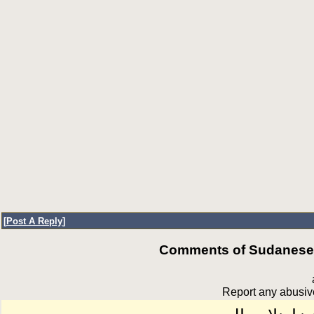
[
Post A Reply
]
Comments of SudaneseOn
Report any abusive