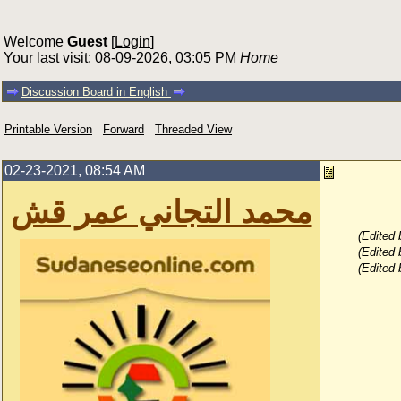
Welcome
Guest
[
Login
]
Your last visit: 08-09-2026, 03:05 PM
Home
Discussion Board in English
Printable Version
Forward
Threaded View
02-23-2021, 08:54 AM
محمد التجاني عمر قش
(Edited
(Edited
(Edited