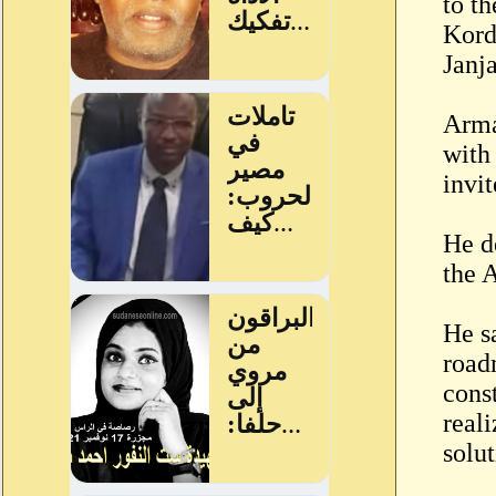
to th
Kord
Janj
Arma
with
invit
He d
the 
He s
road
cons
real
solu