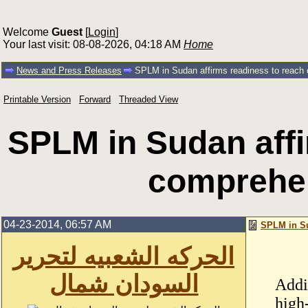
Welcome
Guest
[
Login
]
Your last visit: 08-08-2026, 04:18 AM
Home
News and Press Releases
SPLM in Sudan affirms readiness to reach 
Printable Version
Forward
Threaded View
SPLM in Sudan affi
comprehen
04-23-2014, 06:57 AM
SPLM in Su
الحركه الشعبيه لتحرير
السودان شمال
Addi
high