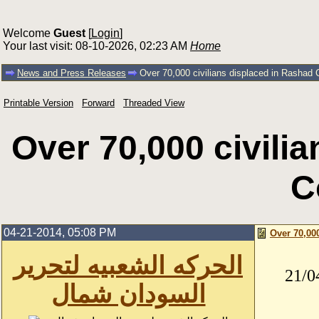
Welcome
Guest
[
Login
]
Your last visit: 08-10-2026, 02:23 AM
Home
News and Press Releases
Over 70,000 civilians displaced in Rashad 
Printable Version
Forward
Threaded View
Over 70,000 civili
C
04-21-2014, 05:08 PM
Over 70,00
الحركه الشعبيه لتحرير
21/0
السودان شمال